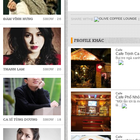
ĐÀM VĨNH HƯNG
SHOW : 26
SHARE WITH:
|
|
PROFILE KHÁC
Cafe
Cafe Trịnh Ca
Bụi tre ngà xan
...
THANH LAM
SHOW : 20
Cafe
Cafe Phố Nhỏ
“Một lần tới là
là ...
CA SĨ TÙNG DƯƠNG
SHOW : 18
Cafe