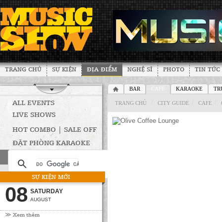
TRANG CHỦ
SỰ KIỆN
ĐỊA ĐIỂM
NGHỆ SĨ
PHOTO
TIN TỨC
BAR
CAFE
KARAOKE
TR
ALL EVENTS
/
/
/
TRANG CHỦ
CITY GUIDE
CAFE
LIVE SHOWS
HOT COMBO | SALE OFF
ĐẶT PHÒNG KARAOKE
SỰ KIỆN MỚI
08
SATURDAY
AUGUST
≫ Xem thêm