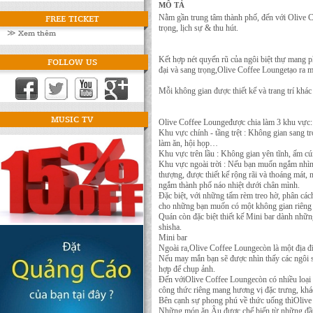
MÔ TẢ
FREE TICKET
Nằm gần trung tâm thành phố, đến với Olive 
trọng, lịch sự & thu hút.
≫ Xem thêm
Kết hợp nét quyến rũ của ngôi biệt thự mang 
FOLLOW US
đại và sang trọng,Olive Coffee Loungetạo ra 
Mỗi không gian được thiết kế và trang trí khác
MUSIC TV
Olive Coffee Loungeđược chia làm 3 khu vực:
Khu vực chính - tầng trệt : Không gian sang tr
làm ăn, hội họp…
Khu vực trên lầu : Không gian yên tĩnh, ấm 
Khu vực ngoài trời : Nếu bạn muốn ngắm nhìn t
thượng, được thiết kế rộng rãi và thoáng mát, 
ngắm thành phố náo nhiệt dưới chân mình.
Đặc biệt, với những tấm rèm treo hờ, phân cách
cho những bạn muốn có một không gian riêng t
Quán còn đặc biệt thiết kế Mini bar dành nhữ
shisha.
Mini bar
Ngoài ra,Olive Coffee Loungecòn là một địa đ
Nếu may mắn bạn sẽ được nhìn thấy các ngôi s
hợp để chụp ảnh.
Đến vớiOlive Coffee Loungecòn có nhiều loại t
công thức riêng mang hương vị đặc trưng, khác
Bên cạnh sự phong phú về thức uống thìOliv
Những món ăn Âu được chế biến từ những đầu 