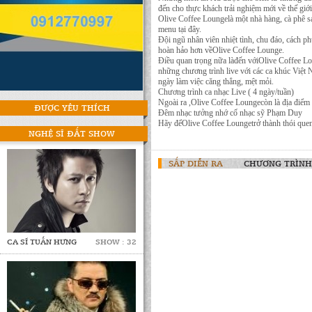
đến cho thực khách trải nghiệm mới về thế giớ
Olive Coffee Loungelà một nhà hàng, cà phê sa
menu tại đây.
Đội ngũ nhân viên nhiệt tình, chu đáo, cách p
hoàn hảo hơn vềOlive Coffee Lounge.
Điều quan trọng nữa làđến vớiOlive Coffee L
những chương trình live với các ca khúc Việ
ngày làm việc căng thẳng, mệt mỏi.
Chương trình ca nhạc Live ( 4 ngày/tuần)
Ngoài ra ,Olive Coffee Loungecòn là địa điểm l
ĐƯỢC YÊU THÍCH
Đêm nhạc tưởng nhớ cố nhạc sỹ Phạm Duy
Hãy đểOlive Coffee Loungetrở thành thói quen
NGHỆ SĨ ĐẮT SHOW
SẮP DIỄN RA
CHƯƠNG TRÌNH
CA SĨ TUẤN HƯNG
SHOW : 32