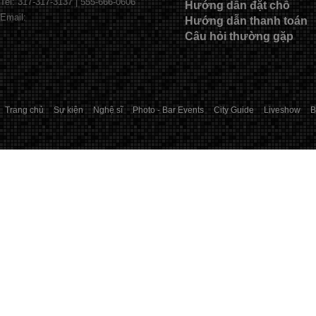
Tel: 317-317-3137 | 555-666-0606
Hướng dẫn đặt chỗ
Email:
Hướng dẫn thanh toán
Câu hỏi thường gặp
Trang chủ
Sự kiện
Nghệ sĩ
Photo - Bar Events
City Guide
Liveshow
B