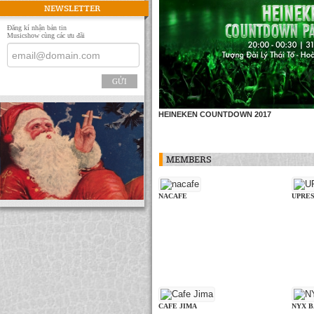
NEWSLETTER
Đăng kí nhận bản tin
Musicshow cùng các ưu đãi
GỬI
HEINEKEN COUNTDOWN 2017
MEMBERS
NACAFE
UPRE
CAFE JIMA
NYX 