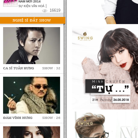
NĂM MỚI 2014
|
SỰ KIỆN VĂN HOÁ
16619
NGHỆ SĨ ĐẮT SHOW
CA SĨ TUẤN HƯNG
SHOW : 32
ĐÀM VĨNH HƯNG
SHOW : 26