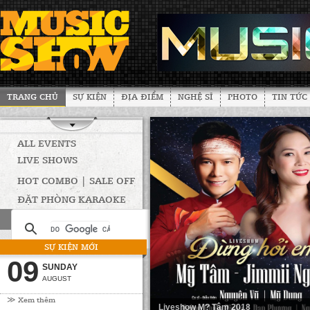
TRANG CHỦ
SỰ KIỆN
ĐỊA ĐIỂM
NGHỆ SĨ
PHOTO
TIN TỨC
ALL EVENTS
LIVE SHOWS
HOT COMBO | SALE OFF
ĐẶT PHÒNG KARAOKE
SỰ KIỆN MỚI
09
SUNDAY
AUGUST
≫ Xem thêm
Liveshow M? Tâm 2018