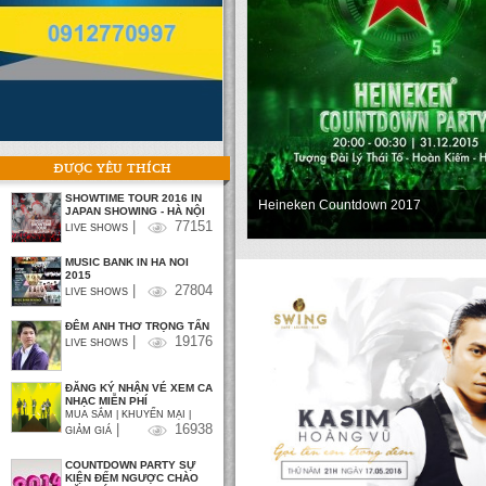
ĐƯỢC YÊU THÍCH
SHOWTIME TOUR 2016 IN
Heineken Countdown 2017
JAPAN SHOWING - HÀ NỘI
|
77151
LIVE SHOWS
MUSIC BANK IN HA NOI
2015
|
27804
LIVE SHOWS
ĐÊM ANH THƠ TRỌNG TẤN
|
19176
LIVE SHOWS
ĐĂNG KÝ NHẬN VÉ XEM CA
NHẠC MIỄN PHÍ
MUA SẮM | KHUYẾN MẠI |
|
16938
GIẢM GIÁ
COUNTDOWN PARTY SỰ
KIỆN ĐẾM NGƯỢC CHÀO