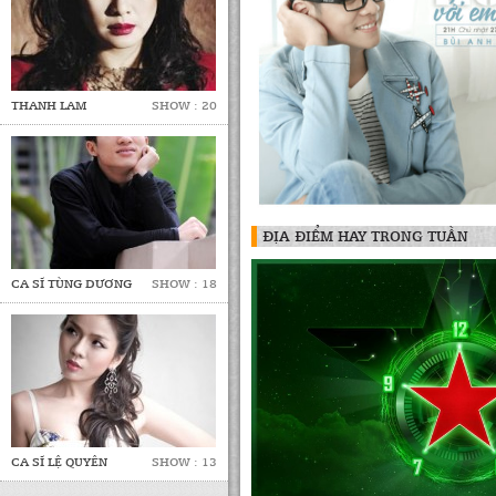
THANH LAM
SHOW : 20
ĐỊA ĐIỂM HAY TRONG TUẦN
CA SĨ TÙNG DƯƠNG
SHOW : 18
CA SĨ LỆ QUYÊN
SHOW : 13