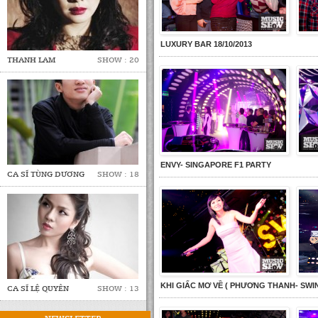
LUXURY BAR 18/10/2013
THANH LAM
SHOW : 20
ENVY- SINGAPORE F1 PARTY
CA SĨ TÙNG DƯƠNG
SHOW : 18
KHI GIẤC MƠ VỀ ( PHƯƠNG THANH- SW
CA SĨ LỆ QUYÊN
SHOW : 13