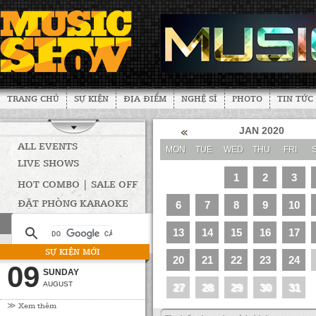
TRANG CHỦ
SỰ KIỆN
ĐỊA ĐIỂM
NGHỆ SĨ
PHOTO
TIN TỨC
JAN 2020
ALL EVENTS
MON
TUE
WED
THU
FRI
LIVE SHOWS
1
2
3
HOT COMBO | SALE OFF
ĐẶT PHÒNG KARAOKE
6
7
8
9
10
13
14
15
16
17
SỰ KIỆN MỚI
20
21
22
23
24
09
SUNDAY
AUGUST
27
28
29
30
31
≫ Xem thêm