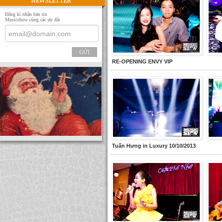
NEWSLETTER
Đăng kí nhận bản tin
Musicshow cùng các ưu đãi
GỬI
RE-OPENING ENVY VIP
Tuấn Hưng in Luxury 10/10/2013