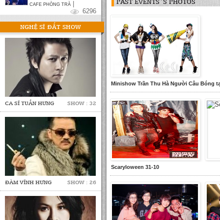
PAST EVENTS`S PHOTOS
|
CAFE PHÒNG TRÀ
6296
NGHỆ SĨ ĐẮT SHOW
Minishow Trần Thu Hà Người Câu Bóng t
CA SĨ TUẤN HƯNG
SHOW : 32
Scaryloween 31-10
ĐÀM VĨNH HƯNG
SHOW : 26