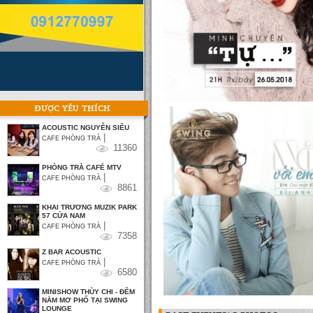
ĐƯỢC YÊU THÍCH
ACOUSTIC NGUYỄN SIÊU
|
CAFE PHÒNG TRÀ
11360
PHÒNG TRÀ CAFÉ MTV
|
CAFE PHÒNG TRÀ
8861
KHAI TRƯƠNG MUZIK PARK
57 CỬA NAM
|
CAFE PHÒNG TRÀ
7358
Z BAR ACOUSTIC
|
CAFE PHÒNG TRÀ
6580
MINISHOW THÙY CHI - ĐÊM
NẰM MƠ PHỐ TẠI SWING
LOUNGE