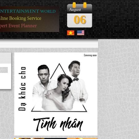
August
06