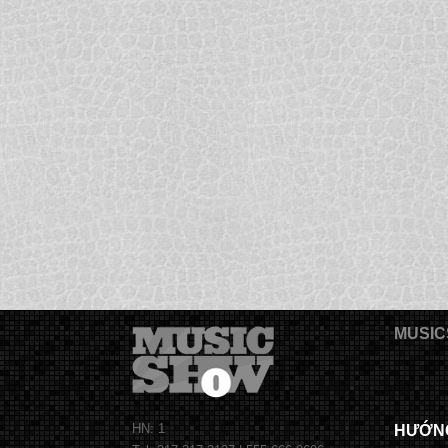
MUSIC
HN: 1
HƯỚN