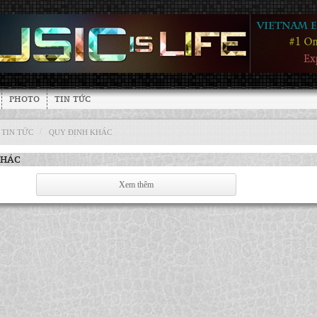
PHOTO
TIN TỨC
/
TIN TỨC
QUY ĐỊNH KHÁC
KHÁC
Xem thêm