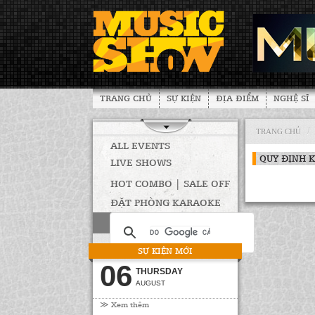
TRANG CHỦ
SỰ KIỆN
ĐỊA ĐIỂM
NGHỆ SĨ
/
TRANG CHỦ
ALL EVENTS
QUY ĐỊNH 
LIVE SHOWS
HOT COMBO | SALE OFF
ĐẶT PHÒNG KARAOKE
SỰ KIỆN MỚI
06
THURSDAY
AUGUST
≫ Xem thêm