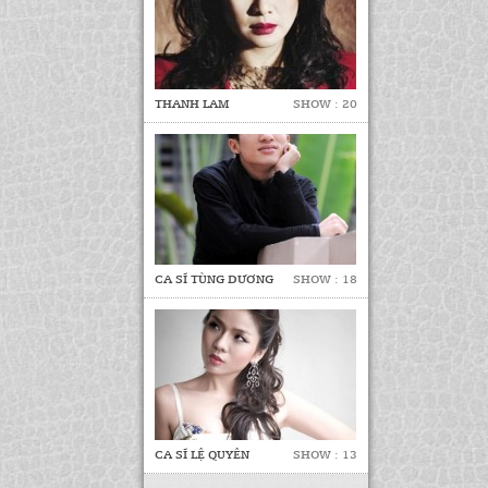
THANH LAM
SHOW : 20
CA SĨ TÙNG DƯƠNG
SHOW : 18
CA SĨ LỆ QUYÊN
SHOW : 13