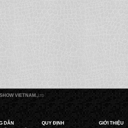
SHOW VIETNAM.,
LTD
G DẪN
QUY ĐỊNH
GIỚI THIỆU