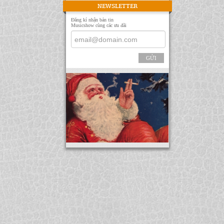
NEWSLETTER
Đăng kí nhận bản tin
Musicshow cùng các ưu đãi
GỬI