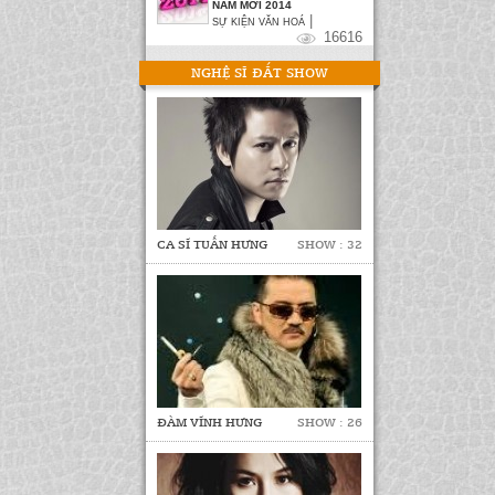
NĂM MỚI 2014
|
SỰ KIỆN VĂN HOÁ
16616
NGHỆ SĨ ĐẮT SHOW
CA SĨ TUẤN HƯNG
SHOW : 32
ĐÀM VĨNH HƯNG
SHOW : 26