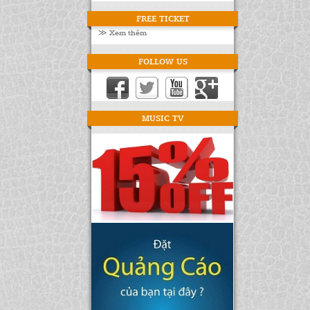
FREE TICKET
≫ Xem thêm
FOLLOW US
MUSIC TV