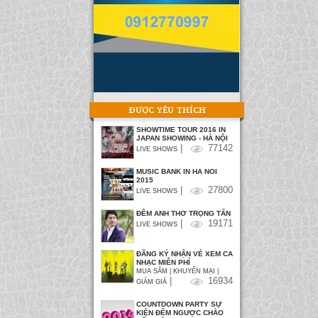
ĐƯỢC YÊU THÍCH
SHOWTIME TOUR 2016 IN
JAPAN SHOWING - HÀ NỘI
|
77142
LIVE SHOWS
MUSIC BANK IN HA NOI
2015
|
27800
LIVE SHOWS
ĐÊM ANH THƠ TRỌNG TẤN
|
19171
LIVE SHOWS
ĐĂNG KÝ NHẬN VÉ XEM CA
NHẠC MIỄN PHÍ
MUA SẮM | KHUYẾN MẠI |
|
16934
GIẢM GIÁ
COUNTDOWN PARTY SỰ
KIỆN ĐẾM NGƯỢC CHÀO