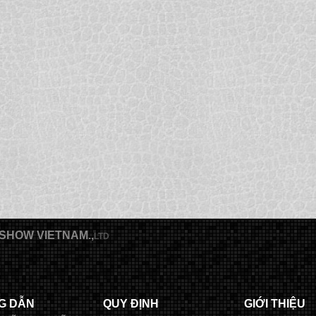
SHOW VIETNAM.,
LTD
G DẪN
QUY ĐỊNH
GIỚI THIỆU