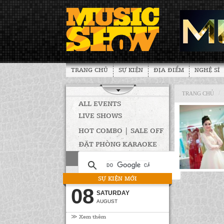
TRANG CHỦ
SỰ KIỆN
ĐỊA ĐIỂM
NGHỆ SĨ
/
TRANG CHỦ
ALL EVENTS
LIVE SHOWS
HOT COMBO | SALE OFF
ĐẶT PHÒNG KARAOKE
SỰ KIỆN MỚI
08
SATURDAY
AUGUST
≫ Xem thêm