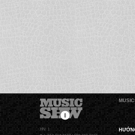
MUSIC
HN: 1
HƯỚN