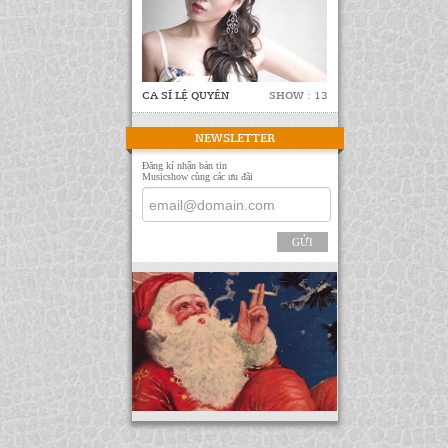
CA SĨ LỆ QUYÊN
SHOW : 13
NEWSLETTER
Đăng kí nhận bản tin
Musicshow cùng các ưu đãi
GỬI