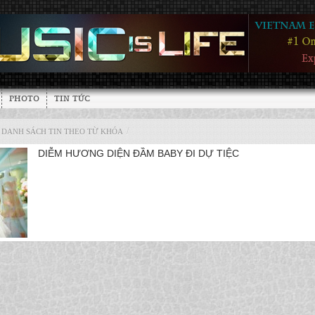
PHOTO
TIN TỨC
/
DANH SÁCH TIN THEO TỪ KHÓA
DIỄM HƯƠNG DIỆN ĐẦM BABY ĐI DỰ TIỆC