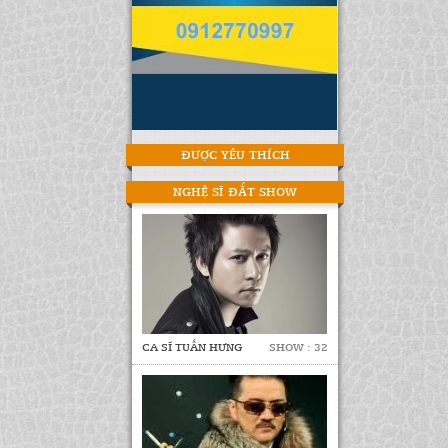
ĐƯỢC YÊU THÍCH
NGHỆ SĨ ĐẮT SHOW
CA SĨ TUẤN HƯNG
SHOW : 32