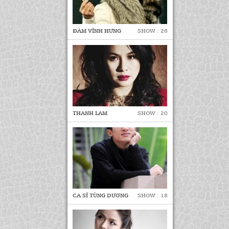
ĐÀM VĨNH HƯNG
SHOW : 26
THANH LAM
SHOW : 20
CA SĨ TÙNG DƯƠNG
SHOW : 18