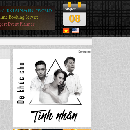
August
08