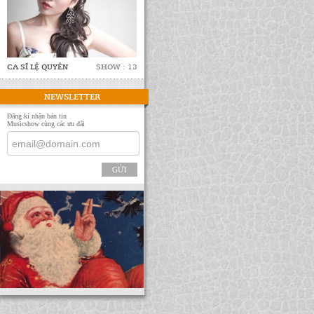
CA SĨ LỆ QUYÊN
SHOW : 13
NEWSLETTER
Đăng kí nhận bản tin
Musicshow cùng các ưu đãi
GỬI