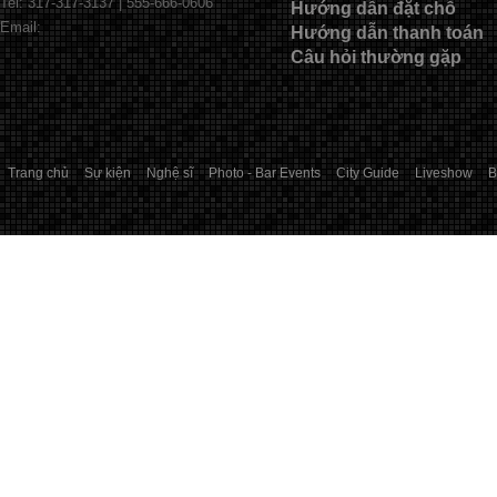
Tel: 317-317-3137 | 555-666-0606
Hướng dẫn đặt chỗ
Email:
Hướng dẫn thanh toán
Câu hỏi thường gặp
Trang chủ
Sự kiện
Nghệ sĩ
Photo - Bar Events
City Guide
Liveshow
B