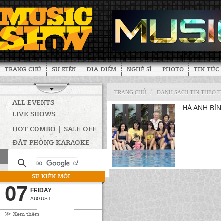
TRANG CHỦ
SỰ KIỆN
ĐỊA ĐIỂM
NGHỆ SĨ
PHOTO
TIN TỨC
/
TRANG CHỦ
DANH SÁCH TIN THEO 
ALL EVENTS
HÀ ANH BÌ
LIVE SHOWS
HOT COMBO | SALE OFF
ĐẶT PHÒNG KARAOKE
SỰ KIỆN MỚI
07
FRIDAY
AUGUST
≫ Xem thêm