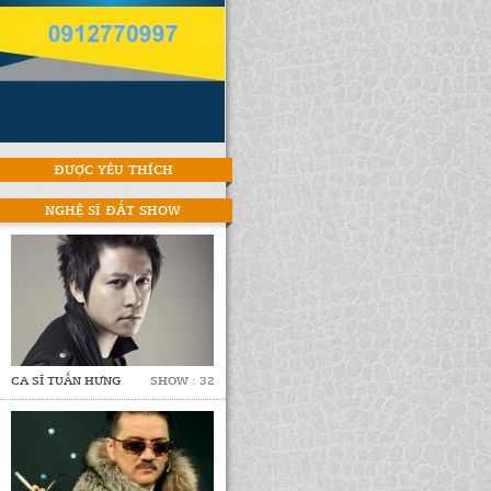
ĐƯỢC YÊU THÍCH
NGHỆ SĨ ĐẮT SHOW
CA SĨ TUẤN HƯNG
SHOW : 32