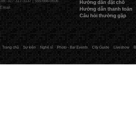
Tel: 317-317-3137 | 555-666-0606
Hướng dẫn đặt chỗ
Email:
Hướng dẫn thanh toán
Câu hỏi thường gặp
Trang chủ
Sự kiện
Nghệ sĩ
Photo - Bar Events
City Guide
Liveshow
B