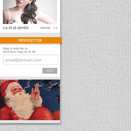
CA SĨ LỆ QUYÊN
SHOW : 13
NEWSLETTER
Đăng kí nhận bản tin
Musicshow cùng các ưu đãi
GỬI