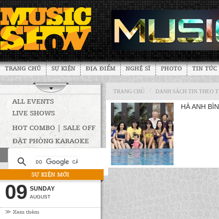
TRANG CHỦ
SỰ KIỆN
ĐỊA ĐIỂM
NGHỆ SĨ
PHOTO
TIN TỨC
/
TRANG CHỦ
DANH SÁCH TIN THEO 
ALL EVENTS
HÀ ANH BÌ
LIVE SHOWS
HOT COMBO | SALE OFF
ĐẶT PHÒNG KARAOKE
SỰ KIỆN MỚI
09
SUNDAY
AUGUST
≫ Xem thêm