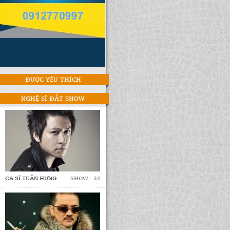
ĐƯỢC YÊU THÍCH
NGHỆ SĨ ĐẮT SHOW
CA SĨ TUẤN HƯNG
SHOW : 32