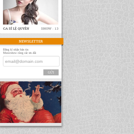
CA SĨ LỆ QUYÊN
SHOW : 13
NEWSLETTER
Đăng kí nhận bản tin
Musicshow cùng các ưu đãi
GỬI