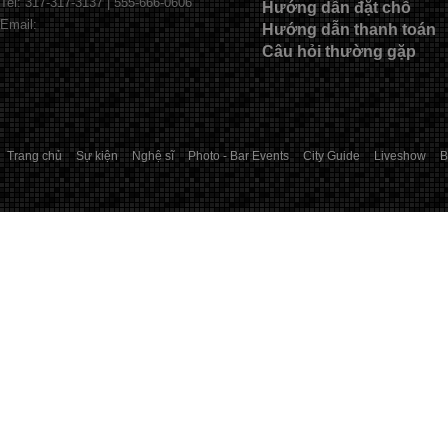
Tel: 317-317-3137 | 555-666-0606
Hướng dẫn đặt chỗ
Email:
Hướng dẫn thanh toán
Câu hỏi thường gặp
Trang chủ
Sự kiện
Nghệ sĩ
Photo - Bar Events
City Guide
Liveshow
B