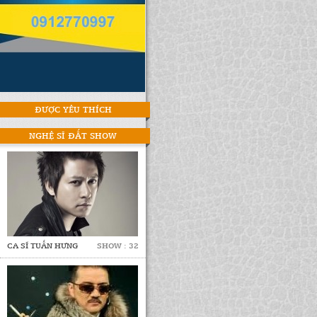
ĐƯỢC YÊU THÍCH
NGHỆ SĨ ĐẮT SHOW
CA SĨ TUẤN HƯNG
SHOW : 32