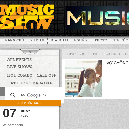
TRANG CHỦ
SỰ KIỆN
ĐỊA ĐIỂM
NGHỆ SĨ
PHOTO
TIN TỨC
/
TRANG CHỦ
DANH SÁCH TIN THEO 
ALL EVENTS
VỢ CHỒNG
LIVE SHOWS
HOT COMBO | SALE OFF
ĐẶT PHÒNG KARAOKE
SỰ KIỆN MỚI
07
FRIDAY
AUGUST
≫ Xem thêm