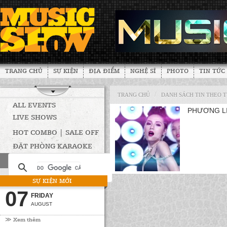
TRANG CHỦ
SỰ KIỆN
ĐỊA ĐIỂM
NGHỆ SĨ
PHOTO
TIN TỨC
/
TRANG CHỦ
DANH SÁCH TIN THEO 
ALL EVENTS
PHƯƠNG LI
LIVE SHOWS
HOT COMBO | SALE OFF
ĐẶT PHÒNG KARAOKE
SỰ KIỆN MỚI
07
FRIDAY
AUGUST
≫ Xem thêm