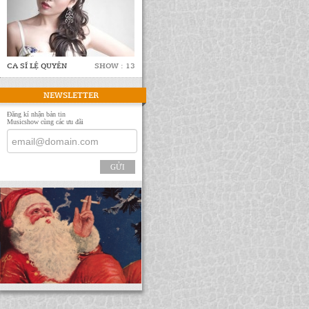
CA SĨ LỆ QUYÊN
SHOW : 13
NEWSLETTER
Đăng kí nhận bản tin
Musicshow cùng các ưu đãi
GỬI