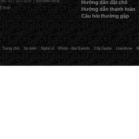
Tel: 317-317-3137 | 555-666-0606
Hướng dẫn đặt chỗ
Email:
Hướng dẫn thanh toán
Câu hỏi thường gặp
Trang chủ
Sự kiện
Nghệ sĩ
Photo - Bar Events
City Guide
Liveshow
B