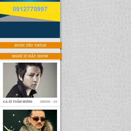
ĐƯỢC YÊU THÍCH
NGHỆ SĨ ĐẮT SHOW
CA SĨ TUẤN HƯNG
SHOW : 32