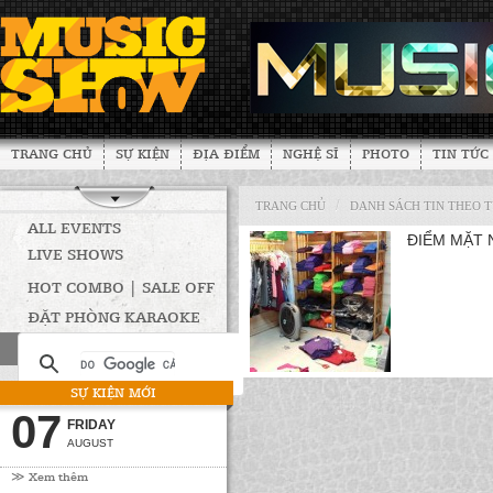
TRANG CHỦ
SỰ KIỆN
ĐỊA ĐIỂM
NGHỆ SĨ
PHOTO
TIN TỨC
/
TRANG CHỦ
DANH SÁCH TIN THEO 
ALL EVENTS
ĐIỂM MẶT 
LIVE SHOWS
HOT COMBO | SALE OFF
ĐẶT PHÒNG KARAOKE
SỰ KIỆN MỚI
07
FRIDAY
AUGUST
≫ Xem thêm