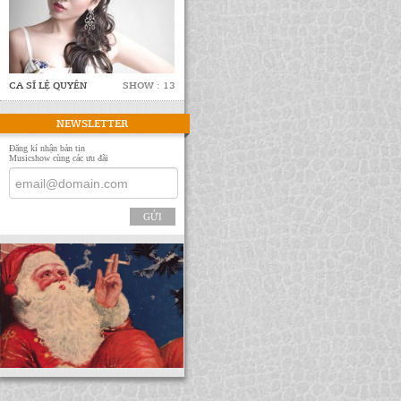
CA SĨ LỆ QUYÊN
SHOW : 13
NEWSLETTER
Đăng kí nhận bản tin
Musicshow cùng các ưu đãi
GỬI