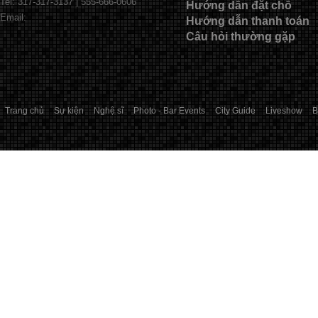
Tel: 317-317-3137 | 555-666-0606
Hướng dẫn đặt chỗ
Email:
Hướng dẫn thanh toán
Câu hỏi thường gặp
Trang chủ
Sự kiện
Nghệ sĩ
Photo - Bar Events
City Guide
Liveshow
B