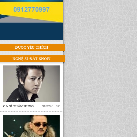
ĐƯỢC YÊU THÍCH
NGHỆ SĨ ĐẮT SHOW
CA SĨ TUẤN HƯNG
SHOW : 32