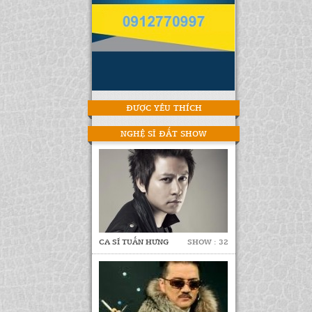
ĐƯỢC YÊU THÍCH
NGHỆ SĨ ĐẮT SHOW
CA SĨ TUẤN HƯNG
SHOW : 32