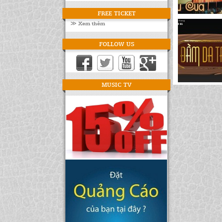
FREE TICKET
≫ Xem thêm
FOLLOW US
MUSIC TV