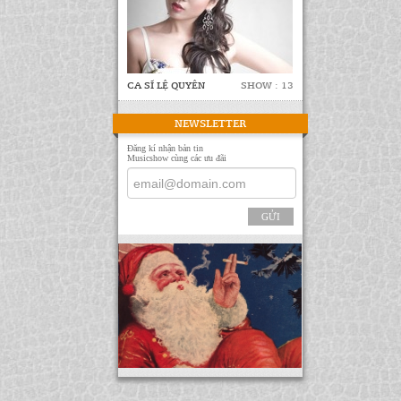
CA SĨ LỆ QUYÊN
SHOW : 13
NEWSLETTER
Đăng kí nhận bản tin
Musicshow cùng các ưu đãi
GỬI