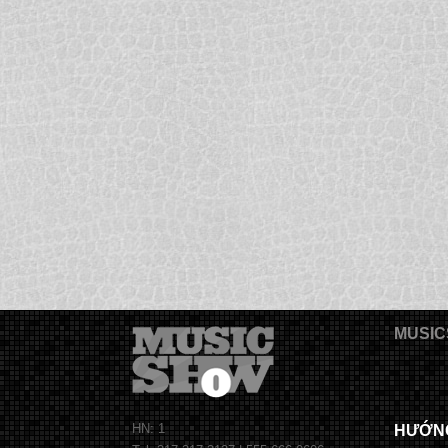
MUSIC
HN: 1
HƯỚN