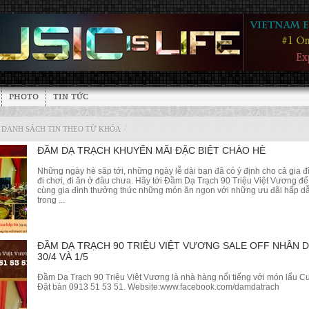
PHOTO
TIN TỨC
/
DANH SÁCH TIN THEO TỪ KHÓA
ĐẦM DẠ TRẠCH KHUYẾN MÃI ĐẶC BIỆT CHÀO HÈ
Những ngày hè săp tới, những ngày lễ dài bạn đã có ý định cho cả gia đ
đi chơi, đi ăn ở đâu chưa. Hãy tới Đầm Dạ Trạch 90 Triệu Việt Vương để
cùng gia đình thưởng thức những món ăn ngon với những ưu đãi hấp d
trong ...
ĐẦM DẠ TRẠCH 90 TRIỆU VIỆT VƯƠNG SALE OFF NHÂN D
30/4 VÀ 1/5
Đầm Dạ Trạch 90 Triệu Việt Vương là nhà hàng nổi tiếng với món lẩu C
Đặt bàn 0913 51 53 51. Website:www.facebook.com/damdatrach