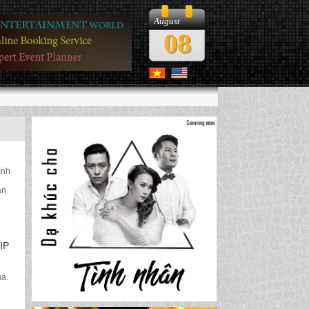
August
08
ình
ẫn
ỊP
ua.