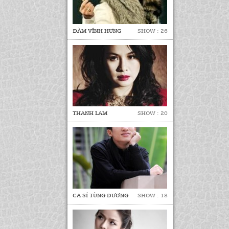
ĐÀM VĨNH HƯNG
SHOW : 26
THANH LAM
SHOW : 20
CA SĨ TÙNG DƯƠNG
SHOW : 18