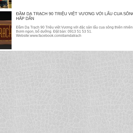
ĐẦM DẠ TRẠCH 90 TRIỆU VIỆT VƯƠNG VỚI LẨU CUA SÔN
HẤP DẪN
Đầm Dạ Trạch 90 Triệu việt Vương với đặc sản lẩu cua sông thiên nhiên
thơm ngon, bổ dưỡng. Đặt bàn: 0913 51 53 51.
Website:www.facebook.com/damdatrach