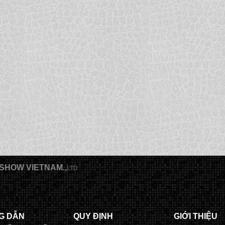
SHOW VIETNAM.,
LTD
G DẪN
QUY ĐỊNH
GIỚI THIỆU