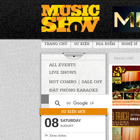
TRANG CHỦ
SỰ KIỆN
ĐỊA ĐIỂM
NGHỆ SĨ
/
TRANG CHỦ
ALL EVENTS
LIVE SHOWS
HOT COMBO | SALE OFF
ĐẶT PHÒNG KARAOKE
SỰ KIỆN MỚI
08
SATURDAY
AUGUST
≫ Xem thêm