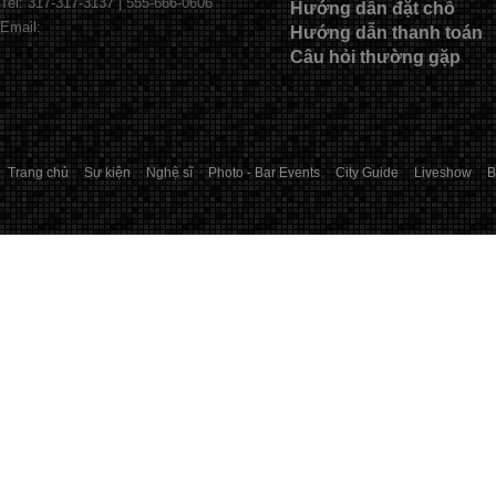
Tel: 317-317-3137 | 555-666-0606
Hướng dẫn đặt chỗ
Email:
Hướng dẫn thanh toán
Câu hỏi thường gặp
Trang chủ
Sự kiện
Nghệ sĩ
Photo - Bar Events
City Guide
Liveshow
B