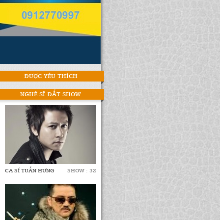
ĐƯỢC YÊU THÍCH
NGHỆ SĨ ĐẮT SHOW
CA SĨ TUẤN HƯNG
SHOW : 32