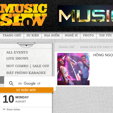
TRANG CHỦ
SỰ KIỆN
ĐỊA ĐIỂM
NGHỆ SĨ
PHOTO
TIN TỨC
/
TRANG CHỦ
DANH SÁCH TIN THEO 
ALL EVENTS
HỒNG NGỌ
LIVE SHOWS
HOT COMBO | SALE OFF
ĐẶT PHÒNG KARAOKE
SỰ KIỆN MỚI
10
MONDAY
AUGUST
≫ Xem thêm