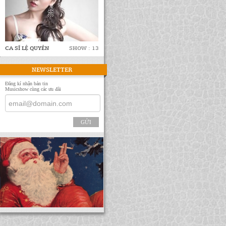
CA SĨ LỆ QUYÊN
SHOW : 13
NEWSLETTER
Đăng kí nhận bản tin
Musicshow cùng các ưu đãi
GỬI