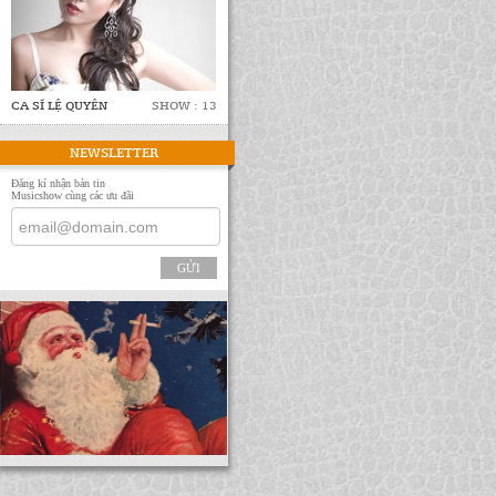
CA SĨ LỆ QUYÊN
SHOW : 13
NEWSLETTER
Đăng kí nhận bản tin
Musicshow cùng các ưu đãi
GỬI