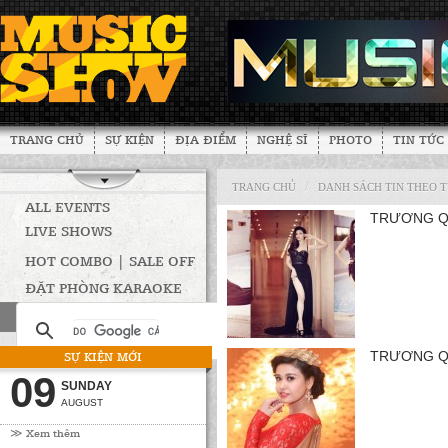
TRANG CHỦ
SỰ KIỆN
ĐỊA ĐIỂM
NGHỆ SĨ
PHOTO
TIN TỨC
/
TRANG CHỦ
DANH SÁCH TIN THEO 
ALL EVENTS
TRƯƠNG QU
LIVE SHOWS
HOT COMBO | SALE OFF
ĐẶT PHÒNG KARAOKE
SỰ KIỆN MỚI
TRƯƠNG Q
09
SUNDAY
AUGUST
≫ Xem thêm