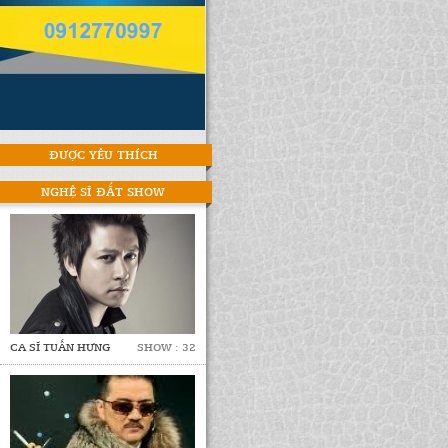
ĐƯỢC YÊU THÍCH
NGHỆ SĨ ĐẮT SHOW
CA SĨ TUẤN HƯNG
SHOW : 32