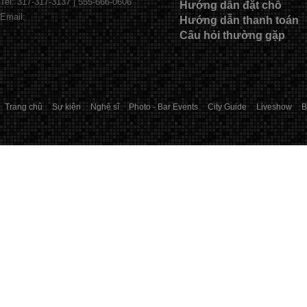
Tel: 317-317-3137 | 555-666-0606
Hướng dẫn đặt chỗ
Email:
Hướng dẫn thanh toán
Câu hỏi thường gặp
Trang chủ
Sự kiện
Nghệ sĩ
Photo - Bar Events
City Guide
Liveshow
B