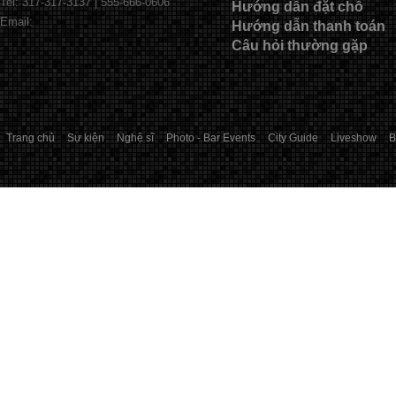
Tel: 317-317-3137 | 555-666-0606
Hướng dẫn đặt chỗ
Email:
Hướng dẫn thanh toán
Câu hỏi thường gặp
Trang chủ
Sự kiện
Nghệ sĩ
Photo - Bar Events
City Guide
Liveshow
B