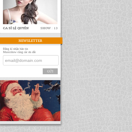
CA SĨ LỆ QUYÊN
SHOW : 13
NEWSLETTER
Đăng kí nhận bản tin
Musicshow cùng các ưu đãi
GỬI