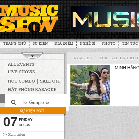
TRANG CHỦ
SỰ KIỆN
ĐỊA ĐIỂM
NGHỆ SĨ
PHOTO
TIN TỨC
/
TRANG CHỦ
DANH SÁCH TIN THEO 
ALL EVENTS
MINH HẰNG
LIVE SHOWS
HOT COMBO | SALE OFF
ĐẶT PHÒNG KARAOKE
SỰ KIỆN MỚI
07
FRIDAY
AUGUST
≫ Xem thêm