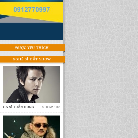
ĐƯỢC YÊU THÍCH
NGHỆ SĨ ĐẮT SHOW
CA SĨ TUẤN HƯNG
SHOW : 32