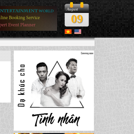
August
09