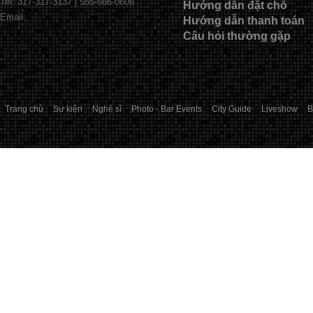
Tel: 317-317-3137 | 555-666-0606
Hướng dẫn đặt chỗ
Email:
Hướng dẫn thanh toán
Câu hỏi thường gặp
Trang chủ
Sự kiện
Nghệ sĩ
Photo - Bar Events
City Guide
Liveshow
B