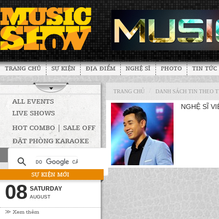
TRANG CHỦ
SỰ KIỆN
ĐỊA ĐIỂM
NGHỆ SĨ
PHOTO
TIN TỨC
/
TRANG CHỦ
DANH SÁCH TIN THEO 
ALL EVENTS
NGHỆ SĨ VI
LIVE SHOWS
HOT COMBO | SALE OFF
ĐẶT PHÒNG KARAOKE
SỰ KIỆN MỚI
08
SATURDAY
AUGUST
≫ Xem thêm