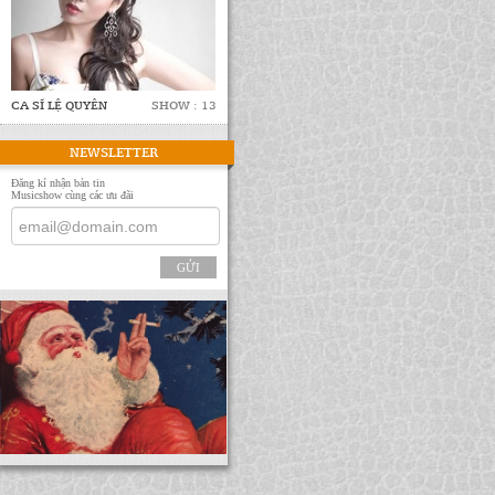
CA SĨ LỆ QUYÊN
SHOW : 13
NEWSLETTER
Đăng kí nhận bản tin
Musicshow cùng các ưu đãi
GỬI