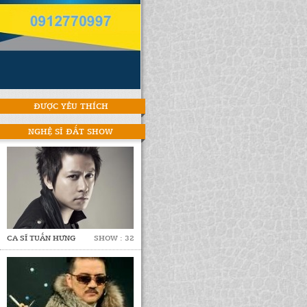
ĐƯỢC YÊU THÍCH
NGHỆ SĨ ĐẮT SHOW
CA SĨ TUẤN HƯNG
SHOW : 32