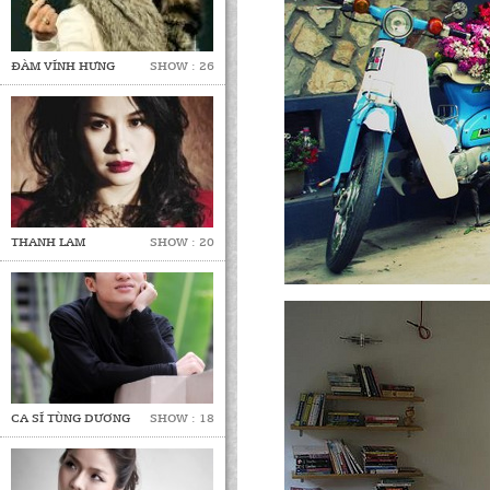
ĐÀM VĨNH HƯNG
SHOW : 26
THANH LAM
SHOW : 20
CA SĨ TÙNG DƯƠNG
SHOW : 18