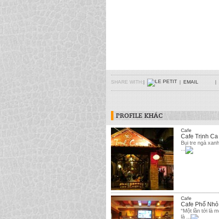
SHARE WITH:
|
|
EMAIL
|
PROFILE KHÁC
Cafe
Cafe Trịnh Ca
Bụi tre ngà xan
...
Cafe
Cafe Phố Nhỏ
“Một lần tới là
là ...