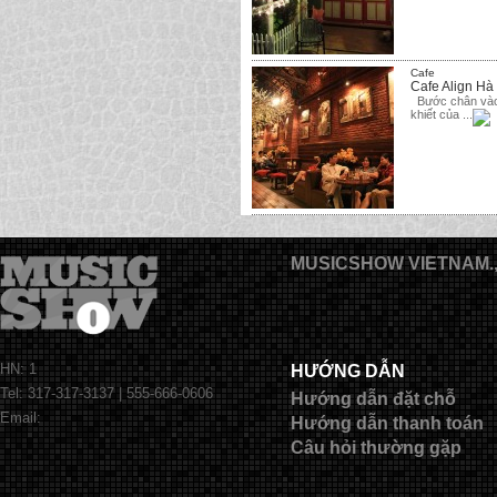
Cafe
Cafe Align Hà
Bước chân vào 
khiết của ...
MUSICSHOW VIETNAM.
HN: 1
HƯỚNG DẪN
Tel: 317-317-3137 | 555-666-0606
Hướng dẫn đặt chỗ
Email:
Hướng dẫn thanh toán
Câu hỏi thường gặp