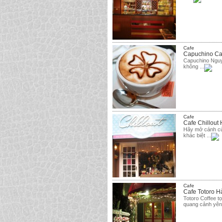
Cafe
Capuchino Ca
Capuchino Nguyễ
không ...
Cafe
Cafe Chillout
Hãy mở cánh củ
khác biệt ...
Cafe
Cafe Totoro H
Totoro Coffee tọ
quang cảnh yên 