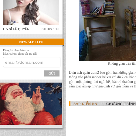
CA SĨ LỆ QUYÊN
SHOW : 13
NEWSLETTER
Đăng kí nhận bản tin
Musicshow cùng các ưu đãi
Không gian trên tầ
Diện tích quán 20m2 bao gồm hai không gian ch
GỬI
thông vào phần indoor bé xíu chỉ đủ 2 cái bàn 
gồm một phòng nhỏ ngồi bệt, bài trí khá đơn g
cảm giác ấm áp như gia đình với gối mềm và 
SẮP DIỄN RA
CHƯƠNG TRÌNH