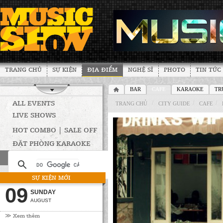
TRANG CHỦ
SỰ KIỆN
ĐỊA ĐIỂM
NGHỆ SĨ
PHOTO
TIN TỨC
BAR
CAFE
KARAOKE
TR
ALL EVENTS
/
/
/
TRANG CHỦ
CITY GUIDE
CAFE
LIVE SHOWS
HOT COMBO | SALE OFF
ĐẶT PHÒNG KARAOKE
SỰ KIỆN MỚI
09
SUNDAY
AUGUST
≫ Xem thêm