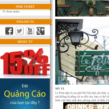
FREE TICKET
≫ Xem thêm
FOLLOW US
MUSIC TV
MÔ TẢ
Le Petit nằm ở con phố Hà Nội khá yên tĩnh, n
mà không bị tiếng còi xe dội vào, bạn có thể 
hình cafe nhỏ xinh theo phong cách cổ điển ở