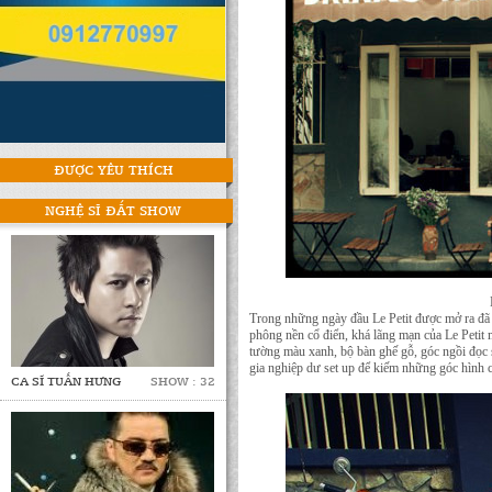
ĐƯỢC YÊU THÍCH
NGHỆ SĨ ĐẮT SHOW
Trong những ngày đầu Le Petit được mở ra đã c
phông nền cổ điển, khá lãng mạn của Le Petit
tường màu xanh, bộ bàn ghế gỗ, góc ngồi đọc s
gia nghiệp dư set up để kiếm những góc hình 
CA SĨ TUẤN HƯNG
SHOW : 32