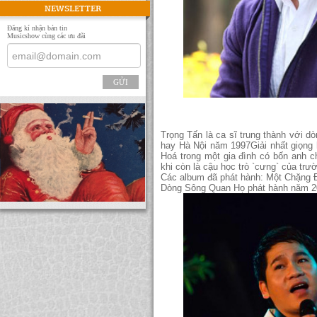
NEWSLETTER
Đăng kí nhận bản tin
Musicshow cùng các ưu đãi
GỬI
Trọng Tấn là ca sĩ trung thành với 
hay Hà Nội năm 1997Giải nhất giọng 
Hoá trong một gia đình có bốn anh ch
khi còn là cậu học trò `cưng` của tr
Các album đã phát hành: Một Chặng 
Dòng Sông Quan Họ phát hành năm 2