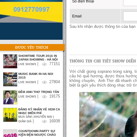
Số điện thoại
Email
Sau khi nhận được thông tin của bạn -
ĐƯỢC YÊU THÍCH
SHOWTIME TOUR 2016 IN
JAPAN SHOWING - HÀ NỘI
THÔNG TIN CHI TIẾT SHOW DIỄN
|
77151
LIVE SHOWS
Với chất giọng soprano trong sáng, 
MUSIC BANK IN HA NOI
câu hò quê hương, được thừa hưởng 
2015
không chuyên,
Anh Thơ đã nhanh chó
|
27804
LIVE SHOWS
biệt là giới yêu thích dòng nhạc trữ t
ĐÊM ANH THƠ TRỌNG TẤN
|
19175
LIVE SHOWS
ĐĂNG KÝ NHẬN VÉ XEM CA
NHẠC MIỄN PHÍ
MUA SẮM | KHUYẾN MẠI |
|
16938
GIẢM GIÁ
COUNTDOWN PARTY SỰ
KIỆN ĐẾM NGƯỢC CHÀO