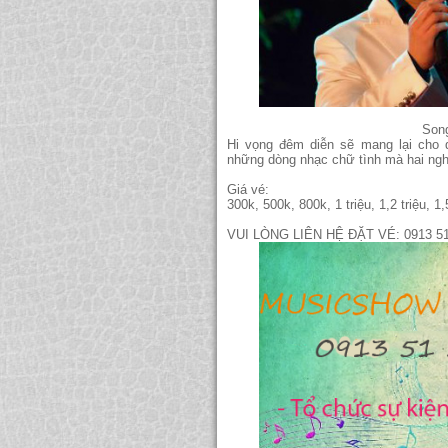
Song
Hi vọng đêm diễn sẽ mang lại cho qu
những dòng nhạc chữ tình mà hai nghê
Giá vé:
300k, 500k, 800k, 1 triệu, 1,2 triệu, 1,
VUI LÒNG LIÊN HỆ ĐẶT VÉ: 0913 51