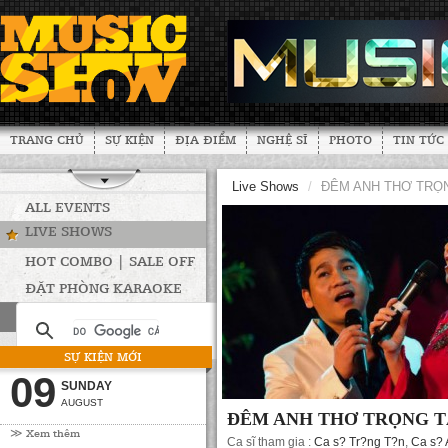
TRANG CHỦ
SỰ KIỆN
ĐỊA ĐIỂM
NGHỆ SĨ
PHOTO
TIN TỨC
Live Shows
/
ĐÊM ANH THƠ TRỌ
ALL EVENTS
LIVE SHOWS
HOT COMBO | SALE OFF
ĐẶT PHÒNG KARAOKE
SỰ KIỆN MỚI
09
SUNDAY
AUGUST
ĐÊM ANH THƠ TRỌNG 
≫ Xem thêm
Ca sĩ tham gia :
Ca s? Tr?ng T?n
,
Ca s? 