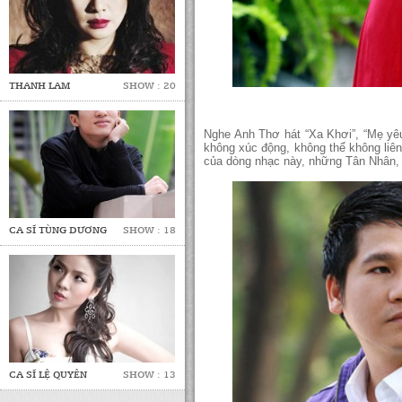
THANH LAM
SHOW : 20
Nghe Anh Thơ hát “Xa Khơi”, “Mẹ yêu
không xúc động, không thể không liê
của dòng nhạc này, những Tân Nhân,
CA SĨ TÙNG DƯƠNG
SHOW : 18
CA SĨ LỆ QUYÊN
SHOW : 13