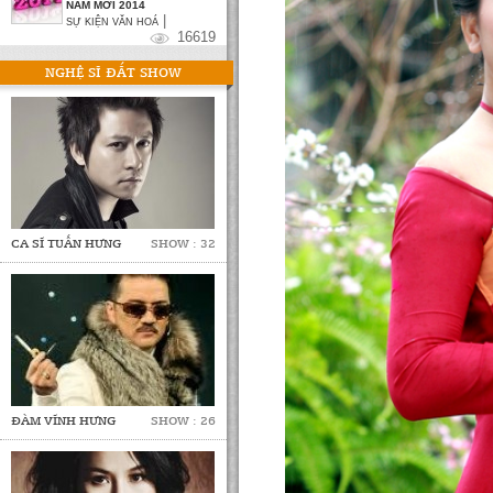
NĂM MỚI 2014
|
SỰ KIỆN VĂN HOÁ
16619
NGHỆ SĨ ĐẮT SHOW
CA SĨ TUẤN HƯNG
SHOW : 32
ĐÀM VĨNH HƯNG
SHOW : 26