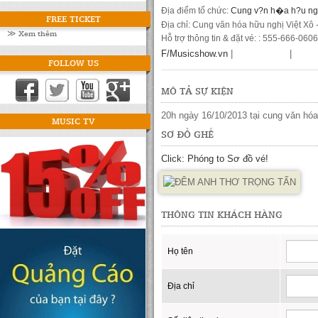
Địa điểm tổ chức:
Cung v?n h�a h?u ng
FREE TICKET
Địa chỉ: Cung văn hóa hữu nghị Việt Xô
≫ Xem thêm
Hỗ trợ thông tin & đặt vé: : 555-666-0606
F/Musicshow.vn
|
|
FOLLOW US
MÔ TẢ SỰ KIỆN
20h ngày 16/10/2013 tại cung văn hóa
MUSIC TV
SƠ ĐỒ GHẾ
Click: Phóng to Sơ đồ vé!
THÔNG TIN KHÁCH HÀNG
Họ tên
Địa chỉ