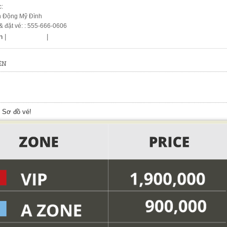
c:
n Động Mỹ Đình
 & đặt vé: : 555-666-0606
n
|
|
ỆN
o Sơ đồ vé!