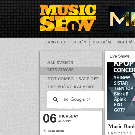
TRANG CHỦ
SỰ KIỆN
ĐỊA ĐIỂM
NGHỆ SĨ
Live Shows
/
ALL EVENTS
LIVE SHOWS
HOT COMBO | SALE OFF
ĐẶT PHÒNG KARAOKE
SỰ KIỆN MỚI
06
THURSDAY
AUGUST
Music Bank
≫ Xem thêm
Ca sĩ tham gia :