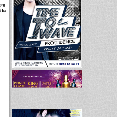
mạng
ả ba