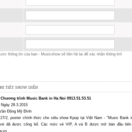
ợc thông tin của bạn - Musicshow sẽ liên hệ lại để xác nhận thông tin!
HI TIẾT SHOW DIỄN
é Chương trình Music Bank in Ha Noi 0913.51.53.51
, Ngày 28.3.2015
 Vận Động Mỹ Đình
27/2, poster chính thức cho siêu show Kpop tại Việt Nam - "Music Bank 
á vé đã được công bố. Các mức vé VIP, A và B được mở bán đầu tiên 
w.vn.