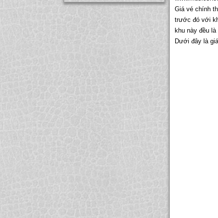
Giá vé chính t
trước đó với k
khu này đều là 
Dưới đây là gi
THANH LAM
SHOW : 20
CA SĨ TÙNG DƯƠNG
SHOW : 18
CA SĨ LỆ QUYÊN
SHOW : 13