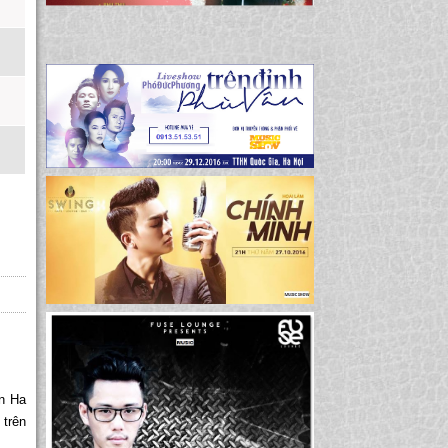
in Ha
trên