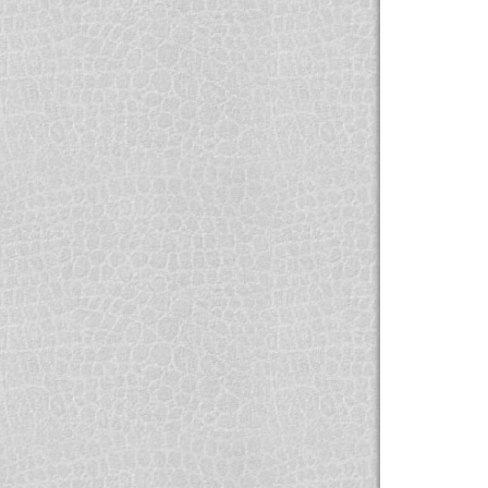
NEWSLETTER
Đăng kí nhận bản tin
Musicshow cùng các ưu đãi
GỬI