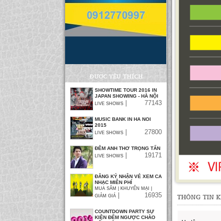
ĐƯỢC YÊU THÍCH
SHOWTIME TOUR 2016 IN
JAPAN SHOWING - HÀ NỘI
|
77143
LIVE SHOWS
MUSIC BANK IN HA NOI
2015
|
27800
LIVE SHOWS
ĐÊM ANH THƠ TRỌNG TẤN
|
19171
LIVE SHOWS
ĐĂNG KÝ NHẬN VÉ XEM CA
NHẠC MIỄN PHÍ
MUA SẮM | KHUYẾN MẠI |
|
16935
THÔNG TIN 
GIẢM GIÁ
COUNTDOWN PARTY SỰ
KIỆN ĐẾM NGƯỢC CHÀO