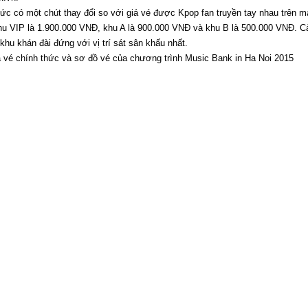
hức có một chút thay đổi so với giá vé được Kpop fan truyền tay nhau trên 
hu VIP là 1.900.000 VNĐ, khu A là 900.000 VNĐ và khu B là 500.000 VNĐ. C
khu khán đài đứng với vị trí sát sân khấu nhất.
á vé chính thức và sơ đồ vé của chương trình Music Bank in Ha Noi 2015