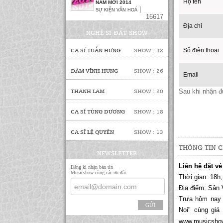
Họ tên
NĂM MỚI 2014
|
SỰ KIỆN VĂN HOÁ
16617
Địa chỉ
NGHỆ SĨ ĐẮT SHOW
Số điện thoại
Email
Sau khi nhận đư
CA SĨ TUẤN HƯNG
SHOW : 32
THÔNG TIN C
Liên hệ đặt v
Thời gian: 18h
Địa điểm: Sân
ĐÀM VĨNH HƯNG
SHOW : 26
Trưa hôm nay 
Noi" cùng gi
www.musicsho