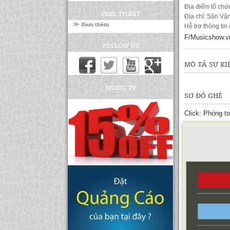
Địa điểm tổ chứ
FREE TICKET
Địa chỉ: Sân Vậ
≫ Xem thêm
Hỗ trợ thông tin
F/Musicshow.v
FOLLOW US
MÔ TẢ SỰ KI
MUSIC TV
SƠ ĐỒ GHẾ
Click: Phóng t