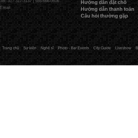
Tel: 317-317-3137 | 555-666-0606
Hướng dẫn đặt chỗ
Email:
Hướng dẫn thanh toán
Câu hỏi thường gặp
Trang chủ
Sự kiện
Nghệ sĩ
Photo - Bar Events
City Guide
Liveshow
B