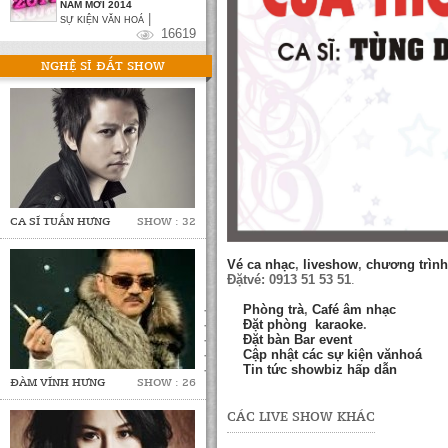
NĂM MỚI 2014
|
SỰ KIỆN VĂN HOÁ
16619
NGHỆ SĨ ĐẮT SHOW
CA SĨ TUẤN HƯNG
SHOW : 32
Vé ca nhạc
,
liveshow
,
chương trìn
Đặtvé: 0913 51 53 51
.
·
Phòng trà
,
Café âm nhạc
·
Đặt phòng karaoke
.
·
Đặt bàn Bar event
·
Cập nhật các sự kiện vănhoá
·
Tin tức showbiz hấp dẫn
ĐÀM VĨNH HƯNG
SHOW : 26
CÁC LIVE SHOW KHÁC