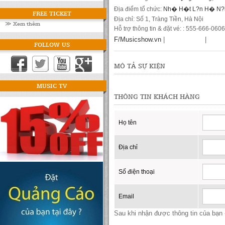
Địa điểm tổ chức:
Nh� H�t L?n H� N?
FREE TICKET
Địa chỉ: Số 1, Tràng Tiền, Hà Nội
≫ Xem thêm
Hỗ trợ thông tin & đặt vé: : 555-666-0606
F/Musicshow.vn
|
|
FOLLOW US
MÔ TẢ SỰ KIỆN
MUSIC TV
THÔNG TIN KHÁCH HÀNG
Họ tên
Địa chỉ
Số điện thoại
Email
Sau khi nhận được thông tin của bạn -