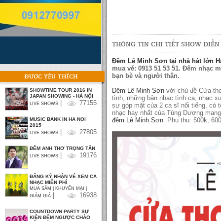
THÔNG TIN CHI TIẾT SHOW DIỄN
Đêm Lê Minh Sơn tại nhà hát lớn H
mua vé: 0913 51 53 51. Đêm nhạc m
bạn bè và người thân.
ĐƯỢC YÊU THÍCH
Đêm Lê Minh Sơn
với chủ đề Cửa th
SHOWTIME TOUR 2016 IN
JAPAN SHOWING - HÀ NỘI
tình, những bản nhạc tình ca, nhạc x
|
77155
LIVE SHOWS
sự góp mặt của 2 ca sĩ nổi tiếng, c
nhạc hay nhất của Tùng Dương mang đế
đêm Lê Minh Sơn
. Phụ thu: 500k, 600k
MUSIC BANK IN HA NOI
2015
|
27805
LIVE SHOWS
ĐÊM ANH THƠ TRỌNG TẤN
|
19176
LIVE SHOWS
ĐĂNG KÝ NHẬN VÉ XEM CA
NHẠC MIỄN PHÍ
MUA SẮM | KHUYẾN MẠI |
|
16938
GIẢM GIÁ
COUNTDOWN PARTY SỰ
KIỆN ĐẾM NGƯỢC CHÀO