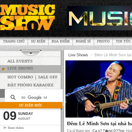
TRANG CHỦ
SỰ KIỆN
ĐỊA ĐIỂM
NGHỆ SĨ
PHOTO
TIN TỨC
Live Shows
/
Đêm Lê Minh Sơn tại 
ALL EVENTS
LIVE SHOWS
HOT COMBO | SALE OFF
ĐẶT PHÒNG KARAOKE
SỰ KIỆN MỚI
09
SUNDAY
AUGUST
Đêm Lê Minh Sơn tại nhà há
≫ Xem thêm
Ca sĩ tham gia :
Ca s? T�ng D??ng
,
Hoà