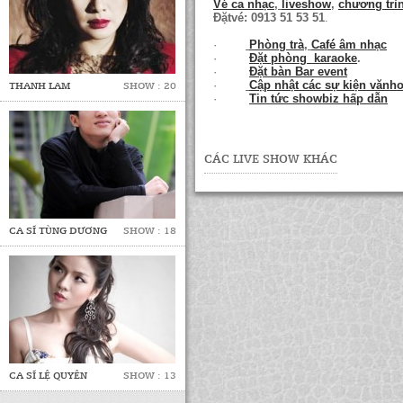
Vé ca nhạc
,
liveshow
,
chương trì
Đặtvé: 0913 51 53 51
.
·
Phòng trà
,
Café âm nhạc
·
Đặt phòng karaoke
.
·
Đặt bàn Bar event
·
Cập nhật các sự kiện vănh
THANH LAM
SHOW : 20
·
Tin tức showbiz hấp dẫn
CÁC LIVE SHOW KHÁC
CA SĨ TÙNG DƯƠNG
SHOW : 18
CA SĨ LỆ QUYÊN
SHOW : 13