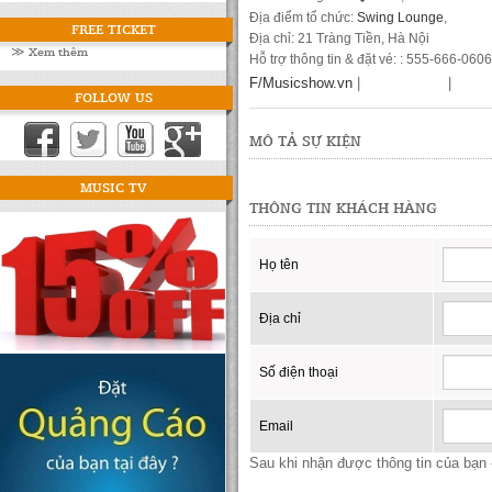
Địa điểm tổ chức:
Swing Lounge
,
FREE TICKET
Địa chỉ: 21 Tràng Tiền, Hà Nội
≫ Xem thêm
Hỗ trợ thông tin & đặt vé: : 555-666-0606
F/Musicshow.vn
|
|
FOLLOW US
MÔ TẢ SỰ KIỆN
MUSIC TV
THÔNG TIN KHÁCH HÀNG
Họ tên
Địa chỉ
Số điện thoại
Email
Sau khi nhận được thông tin của bạn -