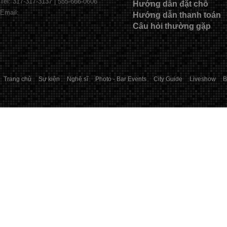
Tel: 317-317-3137 | 555-666-0606
Hướng dẫn đặt chỗ
Email:
Hướng dẫn thanh toán
Câu hỏi thường gặp
Trang chủ
Sự kiện
Nghệ sĩ
Photo - Bar Events
City Guide
Liveshow
B