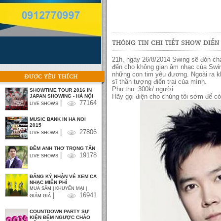
THÔNG TIN CHI TIẾT SHOW DIỄN
21h, ngày 26/8/2014 Swing sẽ đón chà
đến cho không gian âm nhạc của Swin
những con tim yêu đương. Ngoài ra kh
ĐƯỢC YÊU THÍCH
sĩ thần tượng điển trai của mình.
Phụ thu: 300k/ người
SHOWTIME TOUR 2016 IN
Hãy gọi điện cho chúng tôi sớm để có
JAPAN SHOWING - HÀ NỘI
|
77164
LIVE SHOWS
MUSIC BANK IN HA NOI
2015
|
27806
LIVE SHOWS
ĐÊM ANH THƠ TRỌNG TẤN
|
19178
LIVE SHOWS
ĐĂNG KÝ NHẬN VÉ XEM CA
NHẠC MIỄN PHÍ
MUA SẮM | KHUYẾN MẠI |
|
16941
GIẢM GIÁ
COUNTDOWN PARTY SỰ
KIỆN ĐẾM NGƯỢC CHÀO