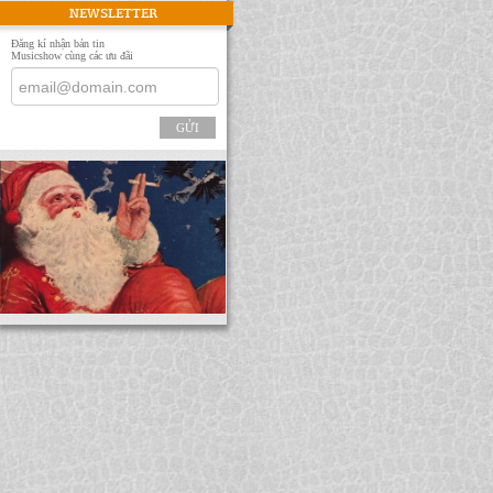
NEWSLETTER
Đăng kí nhận bản tin
Musicshow cùng các ưu đãi
GỬI