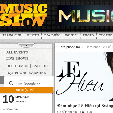
TRANG CHỦ
SỰ KIỆN
ĐỊA ĐIỂM
NGHỆ SĨ
PHOTO
TIN TỨC
Cafe phòng trà
/
Đêm nhạc Lê Hiếu 
ALL EVENTS
LIVE SHOWS
HOT COMBO | SALE OFF
ĐẶT PHÒNG KARAOKE
SỰ KIỆN MỚI
10
MONDAY
AUGUST
Đêm nhạc Lê Hiếu tại Swing
≫ Xem thêm
Ca sĩ tham gia :
L� Hi?u
,