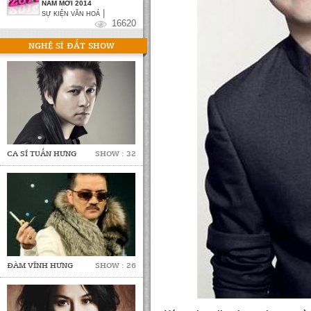
NĂM MỚI 2014
|
SỰ KIỆN VĂN HOÁ
16620
NGHỆ SĨ ĐẮT SHOW
CA SĨ TUẤN HƯNG
SHOW : 32
ĐÀM VĨNH HƯNG
SHOW : 26