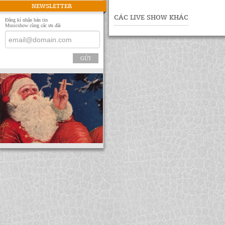
NEWSLETTER
CÁC LIVE SHOW KHÁC
Đăng kí nhận bản tin
Musicshow cùng các ưu đãi
GỬI