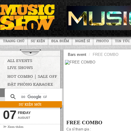
TRANG CHỦ
SỰ KIỆN
ĐỊA ĐIỂM
NGHỆ SĨ
PHOTO
TIN TỨC
Bars event
/
FREE COMBO
ALL EVENTS
LIVE SHOWS
HOT COMBO | SALE OFF
ĐẶT PHÒNG KARAOKE
SỰ KIỆN MỚI
07
FRIDAY
AUGUST
FREE COMBO
≫ Xem thêm
Ca sĩ tham gia :