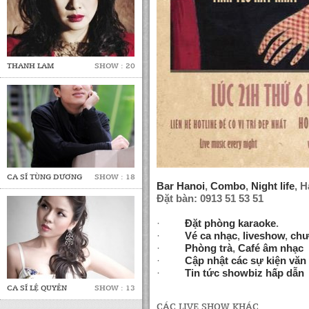
THANH LAM
SHOW : 20
CA SĨ TÙNG DƯƠNG
SHOW : 18
Bar Hanoi
,
Combo
,
Night life
, H
Đặt bàn: 0913 51 53 51
·
Đặt phòng karaoke
.
·
Vé ca nhạc
,
liveshow
,
chư
·
Phòng trà
,
Café âm nhạc
·
Cập nhật các sự kiện văn
·
Tin tức showbiz hấp dẫn
CA SĨ LỆ QUYÊN
SHOW : 13
CÁC LIVE SHOW KHÁC