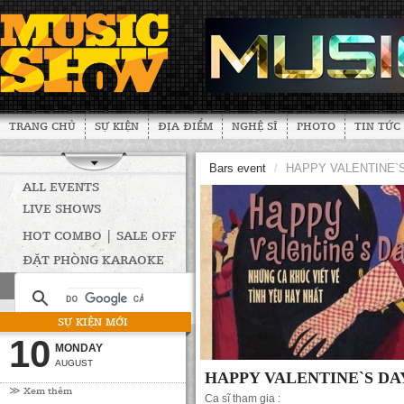
TRANG CHỦ
SỰ KIỆN
ĐỊA ĐIỂM
NGHỆ SĨ
PHOTO
TIN TỨC
Bars event
/
HAPPY VALENTINE`
ALL EVENTS
LIVE SHOWS
HOT COMBO | SALE OFF
ĐẶT PHÒNG KARAOKE
SỰ KIỆN MỚI
10
MONDAY
AUGUST
HAPPY VALENTINE`S DA
≫ Xem thêm
Ca sĩ tham gia :