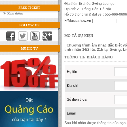
Địa điểm tổ chức:
Swing Lounge
,
FREE TICKET
Địa chỉ: 21 Tràng Tiền, Hà Nội
≫ Xem thêm
Hỗ trợ thông tin & đặt vé: : 555-666-0606
F/Musicshow.vn
|
|
FOLLOW US
MÔ TẢ SỰ KIỆN
Chương trình âm nhạc đặc biệt với
MUSIC TV
tình nhân 14/2 lúc 21h tại Swing. L
THÔNG TIN KHÁCH HÀNG
Họ tên
Địa chỉ
Số điện thoại
Email
Sau khi nhận được thông tin của bạn -