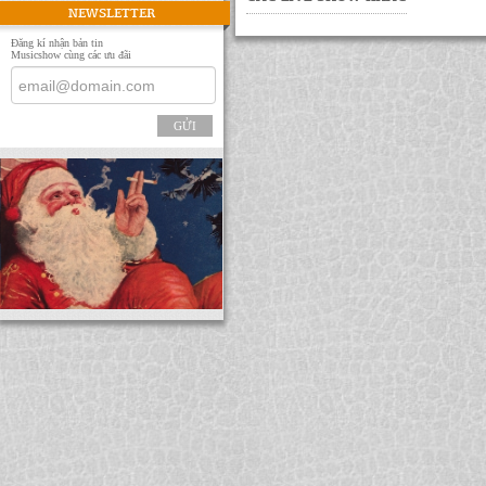
NEWSLETTER
Đăng kí nhận bản tin
Musicshow cùng các ưu đãi
GỬI