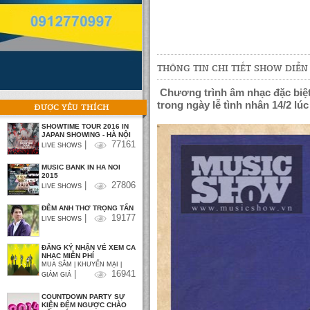
THÔNG TIN CHI TIẾT SHOW DIỄN
Chương trình âm nhạc đặc biệt 
trong ngày lễ tình nhân 14/2 lúc
ĐƯỢC YÊU THÍCH
SHOWTIME TOUR 2016 IN
JAPAN SHOWING - HÀ NỘI
|
77161
LIVE SHOWS
MUSIC BANK IN HA NOI
2015
|
27806
LIVE SHOWS
ĐÊM ANH THƠ TRỌNG TẤN
|
19177
LIVE SHOWS
ĐĂNG KÝ NHẬN VÉ XEM CA
NHẠC MIỄN PHÍ
MUA SẮM | KHUYẾN MẠI |
|
16941
GIẢM GIÁ
COUNTDOWN PARTY SỰ
KIỆN ĐẾM NGƯỢC CHÀO