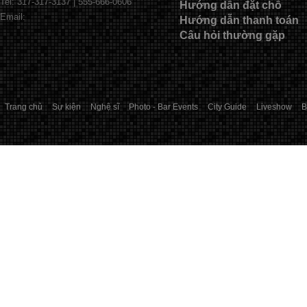
Tel: 317-317-3137 | 555-666-0606
Hướng dẫn đặt chỗ
Email:
Hướng dẫn thanh toán
Câu hỏi thường gặp
Trang chủ
Sự kiện
Nghệ sĩ
Photo - Bar Events
City Guide
Liveshow
B