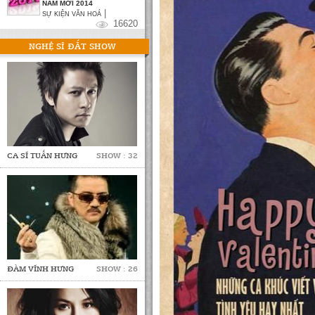
NĂM MỚI 2014
|
SỰ KIỆN VĂN HOÁ
16620
NGHỆ SĨ ĐẮT SHOW
CA SĨ TUẤN HƯNG
SHOW : 32
ĐÀM VĨNH HƯNG
SHOW : 26