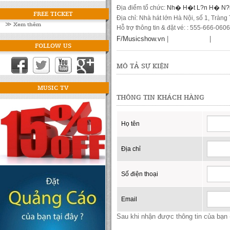
Địa điểm tổ chức:
Nh� H�t L?n H� N?
FREE TICKET
Địa chỉ: Nhà hát lớn Hà Nội, số 1, Tràng
≫ Xem thêm
Hỗ trợ thông tin & đặt vé: : 555-666-0606
F/Musicshow.vn
|
|
FOLLOW US
MÔ TẢ SỰ KIỆN
MUSIC TV
THÔNG TIN KHÁCH HÀNG
Họ tên
Địa chỉ
Số điện thoại
Email
Sau khi nhận được thông tin của bạn -