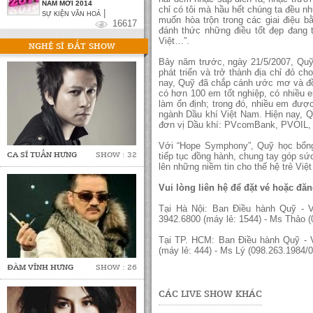
NĂM MỚI 2014
chỉ có tôi mà hầu hết chúng ta đều n
|
SỰ KIỆN VĂN HOÁ
muốn hòa trộn trong các giai điệu bằ
16617
đánh thức những điều tốt đẹp đang 
Việt…”.
NGHỆ SĨ ĐẮT SHOW
Bảy năm trước, ngày 21/5/2007, Quỹ
phát triển và trở thành địa chỉ đỏ c
nay, Quỹ đã chắp cánh ước mơ và đồ
có hơn 100 em tốt nghiệp, có nhiều 
làm ổn định; trong đó, nhiều em đư
ngành Dầu khí Việt Nam. Hiện nay, 
đơn vị Dầu khí: PVcomBank, PVOIL, 
Với “Hope Symphony”, Quỹ học bổn
CA SĨ TUẤN HƯNG
SHOW : 32
tiếp tục đồng hành, chung tay góp sứ
lên những niềm tin cho thế hệ trẻ Việ
Vui lòng liên hệ để đặt vé hoặc đăn
Tại Hà Nội: Ban Điều hành Quỹ -
3942.6800 (máy lẻ: 1544) - Ms Thảo (
Tại TP. HCM: Ban Điều hành Quỹ - V
(máy lẻ: 444) - Ms Lý (098.263.1984/
ĐÀM VĨNH HƯNG
SHOW : 26
CÁC LIVE SHOW KHÁC