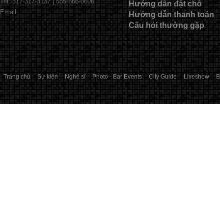
Tel: 317-317-3137 | 555-666-0606
Hướng dẫn đặt chỗ
Email:
Hướng dẫn thanh toán
Câu hỏi thường gặp
Trang chủ
Sự kiện
Nghệ sĩ
Photo - Bar Events
City Guide
Liveshow
B