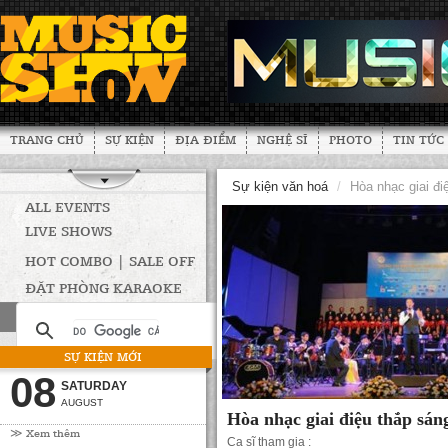
TRANG CHỦ
SỰ KIỆN
ĐỊA ĐIỂM
NGHỆ SĨ
PHOTO
TIN TỨC
Sự kiện văn hoá
/
Hòa nhạc giai đ
ALL EVENTS
LIVE SHOWS
HOT COMBO | SALE OFF
ĐẶT PHÒNG KARAOKE
SỰ KIỆN MỚI
08
SATURDAY
AUGUST
Hòa nhạc giai điệu thắp sá
≫ Xem thêm
Ca sĩ tham gia :