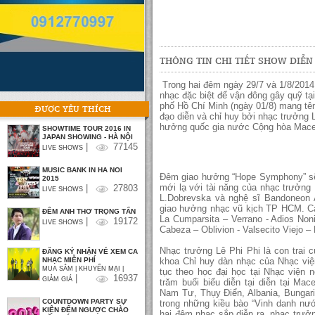
THÔNG TIN CHI TIẾT SHOW DIỄN
Trong hai đêm ngày 29/7 và 1/8/201
nhạc đặc biệt để vận đông gây quỹ tại
phố Hồ Chí Minh (ngày 01/8) mang t
ĐƯỢC YÊU THÍCH
đạo diễn và chỉ huy bởi nhạc trưởng 
hưởng quốc gia nước Cộng hòa Mace
SHOWTIME TOUR 2016 IN
JAPAN SHOWING - HÀ NỘI
|
77145
LIVE SHOWS
MUSIC BANK IN HA NOI
Đêm giao hưởng “Hope Symphony” sẽ 
2015
mới lạ với tài năng của nhạc trưởng 
|
27803
LIVE SHOWS
L.Dobrevska và nghệ sĩ Bandoneon 
giao hưởng nhạc vũ kịch TP HCM. Các
ĐÊM ANH THƠ TRỌNG TẤN
La Cumparsita – Verrano - Adios Noni
|
19172
LIVE SHOWS
Cabeza – Oblivion - Valsecito Viejo –
Nhạc trưởng Lê Phi Phi là con trai c
ĐĂNG KÝ NHẬN VÉ XEM CA
khoa Chỉ huy dàn nhạc của Nhạc việ
NHẠC MIỄN PHÍ
MUA SẮM | KHUYẾN MẠI |
tục theo học đại học tại Nhạc viện 
|
16937
GIẢM GIÁ
trăm buổi biểu diễn tại diễn tại M
Nam Tư, Thụy Điển, Albania, Bungar
COUNTDOWN PARTY SỰ
trong những kiều bào “Vinh danh nướ
KIỆN ĐẾM NGƯỢC CHÀO
hai đêm nhạc sắp diễn ra, nhạc trư