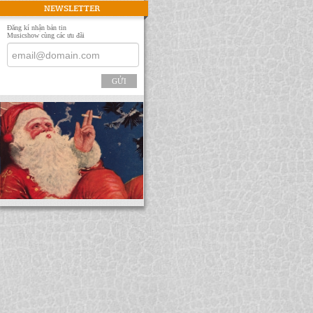
NEWSLETTER
Đăng kí nhận bản tin
Musicshow cùng các ưu đãi
GỬI