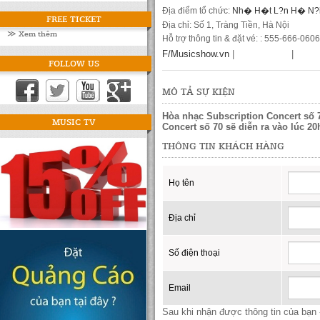
Địa điểm tổ chức:
Nh� H�t L?n H� N?
FREE TICKET
Địa chỉ: Số 1, Tràng Tiền, Hà Nội
≫ Xem thêm
Hỗ trợ thông tin & đặt vé: : 555-666-0606
F/Musicshow.vn
|
|
FOLLOW US
MÔ TẢ SỰ KIỆN
Hòa nhạc Subscription Concert số 7
MUSIC TV
Concert số 70 sẽ diễn ra vào lúc 20
THÔNG TIN KHÁCH HÀNG
Họ tên
Địa chỉ
Số điện thoại
Email
Sau khi nhận được thông tin của bạn -