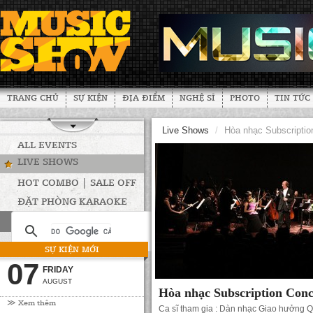
TRANG CHỦ
SỰ KIỆN
ĐỊA ĐIỂM
NGHỆ SĨ
PHOTO
TIN TỨC
Live Shows
/
Hòa nhạc Subscription
ALL EVENTS
LIVE SHOWS
HOT COMBO | SALE OFF
ĐẶT PHÒNG KARAOKE
SỰ KIỆN MỚI
07
FRIDAY
AUGUST
Hòa nhạc Subscription Conce
≫ Xem thêm
Ca sĩ tham gia : Dàn nhạc Giao hưởng 