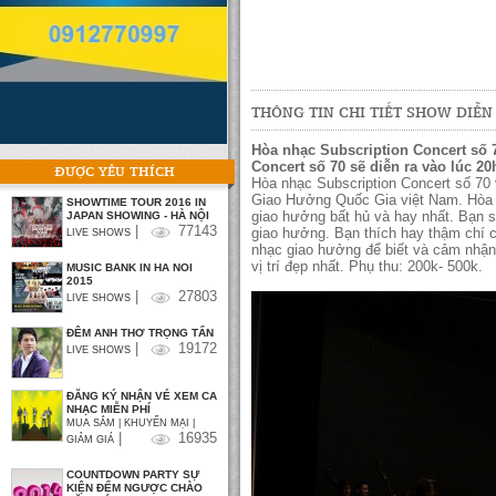
THÔNG TIN CHI TIẾT SHOW DIỄN
Hòa nhạc Subscription Concert số 7
Concert số 70 sẽ diễn ra vào lúc 20
ĐƯỢC YÊU THÍCH
Hòa nhạc Subscription Concert số 70 
Giao Hưởng Quốc Gia việt Nam. Hòa 
SHOWTIME TOUR 2016 IN
giao hưởng bất hủ và hay nhất. Bạn 
JAPAN SHOWING - HÀ NỘI
|
77143
giao hưởng. Bạn thích hay thậm chí 
LIVE SHOWS
nhạc giao hưởng để biết và cảm nhận
vị trí đẹp nhất. Phụ thu: 200k- 500k.
MUSIC BANK IN HA NOI
2015
|
27803
LIVE SHOWS
ĐÊM ANH THƠ TRỌNG TẤN
|
19172
LIVE SHOWS
ĐĂNG KÝ NHẬN VÉ XEM CA
NHẠC MIỄN PHÍ
MUA SẮM | KHUYẾN MẠI |
|
16935
GIẢM GIÁ
COUNTDOWN PARTY SỰ
KIỆN ĐẾM NGƯỢC CHÀO