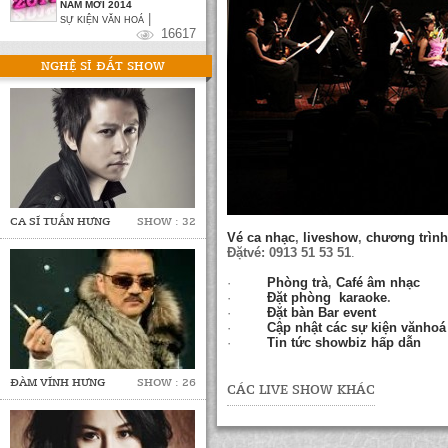
NĂM MỚI 2014
|
SỰ KIỆN VĂN HOÁ
16617
NGHỆ SĨ ĐẮT SHOW
CA SĨ TUẤN HƯNG
SHOW : 32
Vé ca nhạc
,
liveshow
,
chương trìn
Đặtvé: 0913 51 53 51
.
·
Phòng trà
,
Café âm nhạc
·
Đặt phòng karaoke
.
·
Đặt bàn Bar event
·
Cập nhật các sự kiện vănhoá
·
Tin tức showbiz hấp dẫn
ĐÀM VĨNH HƯNG
SHOW : 26
CÁC LIVE SHOW KHÁC