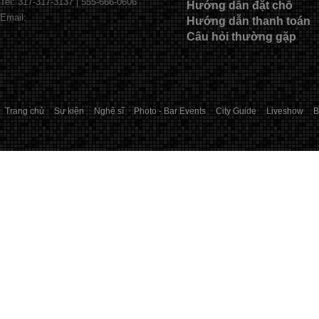
Tel: 317-317-3137 | 555-666-0606
Hướng dẫn đặt chỗ
Email:
Hướng dẫn thanh toán
Câu hỏi thường gặp
Trang chủ
Sự kiện
Nghệ sĩ
Photo - Bar Events
City Guide
Liveshow
B