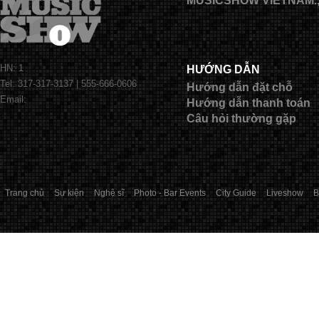
MUSICSHOW VIETNAM.
HN: 1
HƯỚNG DẪN
Tel: 317-317-3137 | 555-666-0606
Hướng dẫn đặt chỗ
Email:
Hướng dẫn thanh toán
Câu hỏi thường gặp
Trang chủ
Sự kiện
Nghệ sĩ
Photo - Bar Events
City Guide
Liveshow
B