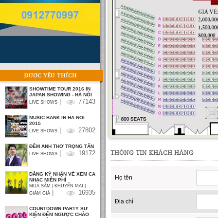
ĐƯỢC YÊU THÍCH
SHOWTIME TOUR 2016 IN
JAPAN SHOWING - HÀ NỘI
|
77143
LIVE SHOWS
MUSIC BANK IN HA NOI
2015
|
27802
LIVE SHOWS
ĐÊM ANH THƠ TRỌNG TẤN
THÔNG TIN KHÁCH HÀNG
|
19172
LIVE SHOWS
ĐĂNG KÝ NHẬN VÉ XEM CA
Họ tên
NHẠC MIỄN PHÍ
MUA SẮM | KHUYẾN MẠI |
|
16935
GIẢM GIÁ
Địa chỉ
COUNTDOWN PARTY SỰ
KIỆN ĐẾM NGƯỢC CHÀO