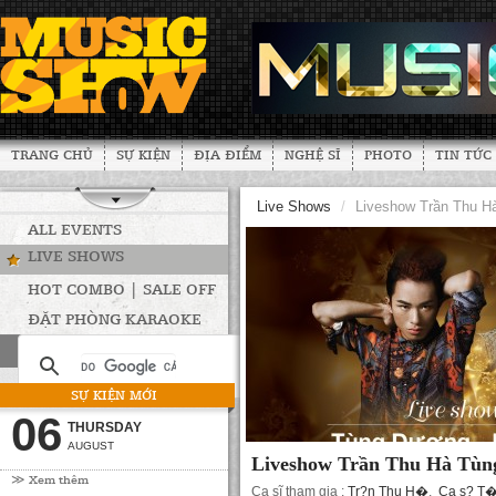
TRANG CHỦ
SỰ KIỆN
ĐỊA ĐIỂM
NGHỆ SĨ
PHOTO
TIN TỨC
Live Shows
/
Liveshow Trần Thu H
ALL EVENTS
LIVE SHOWS
HOT COMBO | SALE OFF
ĐẶT PHÒNG KARAOKE
SỰ KIỆN MỚI
06
THURSDAY
AUGUST
Liveshow Trần Thu Hà Tùn
≫ Xem thêm
Ca sĩ tham gia :
Tr?n Thu H�
,
Ca s? T