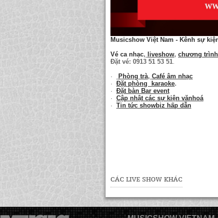
Musicshow Việt Nam - Kênh sự kiện
Vé ca nhạc
,
liveshow
,
chương trìn
Đặt vé: 0913 51 53 51
.
·
Phòng trà
,
Café âm nhạc
·
Đặt phòng karaoke
.
·
Đặt bàn Bar event
·
Cập nhật các sự kiện vănhoá
·
Tin tức showbiz hấp dẫn
CÁC LIVE SHOW KHÁC