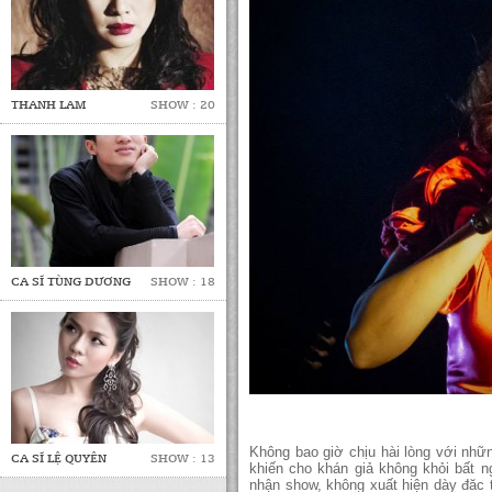
THANH LAM
SHOW : 20
CA SĨ TÙNG DƯƠNG
SHOW : 18
Không bao giờ chịu hài lòng với nhữn
CA SĨ LỆ QUYÊN
SHOW : 13
khiến cho khán giả không khỏi bất
nhận show, không xuất hiện dày đăc 