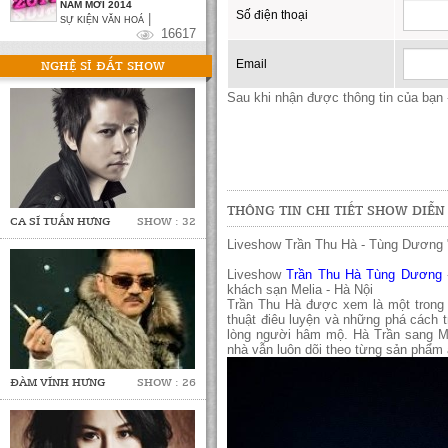
NĂM MỚI 2014
Số điện thoại
|
SỰ KIỆN VĂN HOÁ
16617
Email
NGHỆ SĨ ĐẮT SHOW
Sau khi nhận được thông tin của bạn -
THÔNG TIN CHI TIẾT SHOW DIỄN
CA SĨ TUẤN HƯNG
SHOW : 32
Liveshow Trần Thu Hà - Tùng Dương "
Liveshow
Trần Thu Hà
Tùng Dương
khách sạn Melia - Hà Nội
Trần Thu Hà được xem là một trong 
thuật điêu luyện và những phá cách t
lòng người hâm mộ. Hà Trần sang Mỹ
nhà vẫn luôn dõi theo từng sản phẩm
ĐÀM VĨNH HƯNG
SHOW : 26