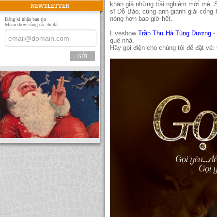
khán giả những trải nghiệm mới mẻ.
NEWSLETTER
sĩ Đỗ Bảo, cùng anh giành giải cống
nóng hơn bao giờ hết.
Đăng kí nhận bản tin
Musicshow cùng các ưu đãi
Liveshow
Trần Thu Hà
Tùng Dương
-
quê nhà.
Hãy gọi điện cho chúng tôi để đặt vé:
GỬI