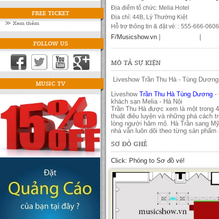
Địa điểm tổ chức: Melia Hotel
FREE TICKET
Địa chỉ: 44B, Lý Thường Kiệt
≫ Xem thêm
Hỗ trợ thông tin & đặt vé: : 555-666-0606
F/Musicshow.vn
|
|
FOLLOW US
MÔ TẢ SỰ KIỆN
Liveshow Trần Thu Hà - Tùng Dương 
MUSIC TV
Liveshow
Trần Thu Hà
Tùng Dương
- 
khách sạn Melia - Hà Nội
Trần Thu Hà được xem là một trong 4 
thuật điêu luyện và những phá cách tr
lòng người hâm mộ. Hà Trần sang Mỹ đ
nhà vẫn luôn dõi theo từng sản phẩm
SƠ ĐỒ GHẾ
Click: Phóng to Sơ đồ vé!