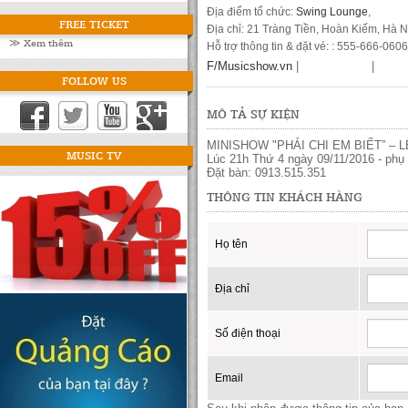
Địa điểm tổ chức:
Swing Lounge
,
FREE TICKET
Địa chỉ: 21 Tràng Tiền, Hoàn Kiếm, Hà N
≫ Xem thêm
Hỗ trợ thông tin & đặt vé: : 555-666-0606
F/Musicshow.vn
|
|
FOLLOW US
MÔ TẢ SỰ KIỆN
MINISHOW "PHẢI CHI EM BIẾT” – 
MUSIC TV
Lúc 21h Thứ 4 ngày 09/11/2016 - phụ
Đặt bàn: 0913.515.351
THÔNG TIN KHÁCH HÀNG
Họ tên
Địa chỉ
Số điện thoại
Email