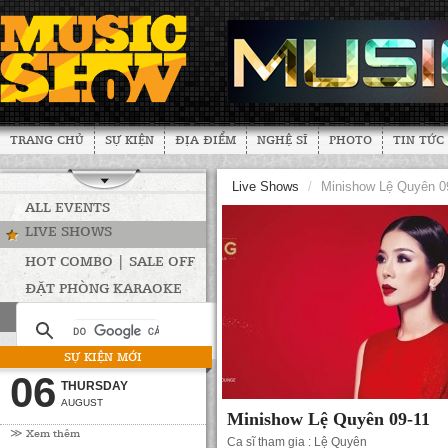
TRANG CHỦ
SỰ KIỆN
ĐỊA ĐIỂM
NGHỆ SĨ
PHOTO
TIN TỨC
Live Shows
/
Minishow Lệ Quyên 0
ALL EVENTS
LIVE SHOWS
HOT COMBO | SALE OFF
ĐẶT PHÒNG KARAOKE
SỰ KIỆN MỚI
06
THURSDAY
AUGUST
Minishow Lệ Quyên 09-11
≫ Xem thêm
Ca sĩ tham gia : Lệ Quyên