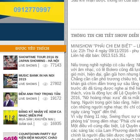
Sau khi nhận được thông tin của bạn -
THÔNG TIN CHI TIẾT SHOW DIỄN
MINISHOW "PHẢI CHI EM BIẾT” – 
ĐƯỢC YÊU THÍCH
Lúc 21h Thứ 4 ngày 09/11/2016 - phụ
Liên hệ đặt bàn: 0913.515.351
SHOWTIME TOUR 2016 IN
JAPAN SHOWING - HÀ NỘI
Nếu trong nghề nghiệp có câu rằng: 
|
77143
LIVE SHOWS
với âm nhạc, có lẽ Bolero cũng đã l
gió mời, hiện đại, gần gũi hơn nhưng
MUSIC BANK IN HA NOI
Chẳng cần cần phô trương chiêu trò, 
2015
khán giả chìm đắm trong sự sâu lắng
|
27802
LIVE SHOWS
trước đó đã từng được nghe ai thể h
thách, vừa là động lực để Lệ Quyên 
ĐÊM ANH THƠ TRỌNG TẤN
2016, “Nữ hoàng nhạc xưa” đã ra mắt 
|
19172
LIVE SHOWS
hạng. Người trong giới bảo rằng, hiện 
còn những người nghe nhạc thì chỉ có
ngày càng “ngọt” đến thế.
ĐĂNG KÝ NHẬN VÉ XEM CA
NHẠC MIỄN PHÍ
Vì vậy tháng 11 này, Swing thực sự v
MUA SẮM | KHUYẾN MẠI |
phòng trà” trong đêm nhạc “Phải chi e
|
16935
GIẢM GIÁ
Một điều vô cùng đặc biệt, Lệ Quyên
các sáng tác của Lam Phương dành tặ
COUNTDOWN PARTY SỰ
chính là người đầu tiên được nghe b
KIỆN ĐẾM NGƯỢC CHÀO
do để không thể bỏ lỡ phải không? Vây