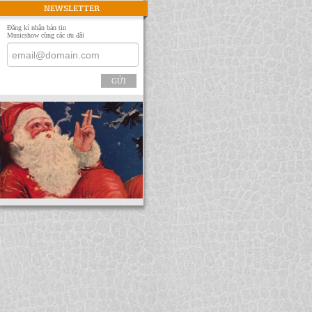
NEWSLETTER
Đăng kí nhận bản tin
Musicshow cùng các ưu đãi
GỬI