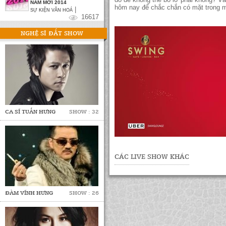
NĂM MỚI 2014
hôm nay để chắc chắn có mặt trong m
|
SỰ KIỆN VĂN HOÁ
16617
NGHỆ SĨ ĐẮT SHOW
CA SĨ TUẤN HƯNG
SHOW : 32
CÁC LIVE SHOW KHÁC
ĐÀM VĨNH HƯNG
SHOW : 26