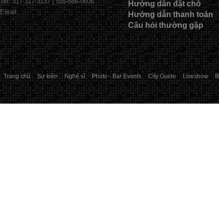
Tel: 317-317-3137 | 555-666-0606
Hướng dẫn đặt chỗ
Email:
Hướng dẫn thanh toán
Câu hỏi thường gặp
Trang chủ
Sự kiện
Nghệ sĩ
Photo - Bar Events
City Guide
Liveshow
B