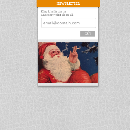
NEWSLETTER
Đăng kí nhận bản tin
Musicshow cùng các ưu đãi
GỬI