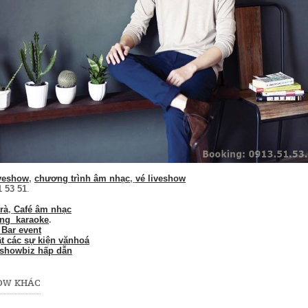
iveshow
,
chương trình âm nhạc
,
vé liveshow
1 53 51
.
rà
,
Café âm nhạc
òng karaoke
.
 Bar event
t các sự kiện vănhoá
 showbiz hấp dẫn
HOW KHÁC