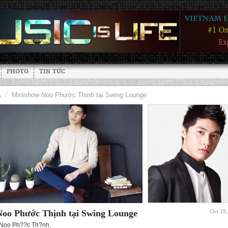
PHOTO
TIN TỨC
à
/
Minishow Noo Phước Thịnh tại Swing Lounge
oo Phước Thịnh tại Swing Lounge
Oct 18
Noo Ph??c Th?nh
,