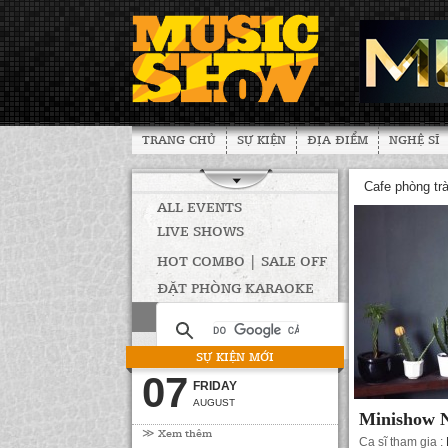
TRANG CHỦ
SỰ KIỆN
ĐỊA ĐIỂM
NGHỆ SĨ
Cafe phòng tr
ALL EVENTS
LIVE SHOWS
HOT COMBO | SALE OFF
ĐẶT PHÒNG KARAOKE
SỰ KIỆN MỚI
07
FRIDAY
AUGUST
Minishow N
≫ Xem thêm
Ca sĩ tham gia :