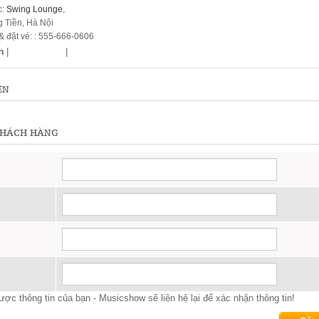
c:
Swing Lounge
,
g Tiền, Hà Nội
 & đặt vé: : 555-666-0606
n
|
|
ỆN
KHÁCH HÀNG
ợc thông tin của bạn - Musicshow sẽ liên hệ lại để xác nhận thông tin!