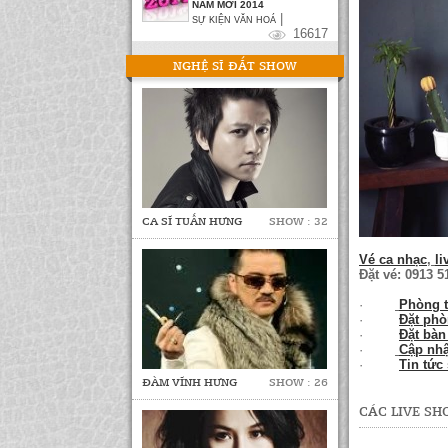
NĂM MỚI 2014
|
SỰ KIỆN VĂN HOÁ
16617
NGHỆ SĨ ĐẮT SHOW
CA SĨ TUẤN HƯNG
SHOW : 32
Vé ca nhạc
,
l
Đặt vé: 0913 5
·
Phòng t
·
Đặt ph
·
Đặt bàn
·
Cập nhậ
·
Tin tức
ĐÀM VĨNH HƯNG
SHOW : 26
CÁC LIVE S