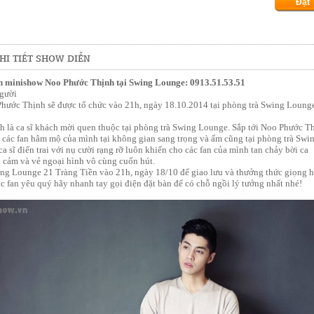
HI TIẾT SHOW DIỄN
àn minishow Noo Phước Thịnh tại Swing Lounge: 0913.51.53.51
người
ước Thịnh sẽ được tổ chức vào 21h, ngày 18.10.2014 tại phòng trà Swing Loung
 là ca sĩ khách mời quen thuộc tại phòng trà Swing Lounge. Sắp tới Noo Phước T
p các fan hâm mộ của mình tại không gian sang trọng và ấm cũng tại phòng trà Swi
 sĩ điển trai với nụ cười rạng rỡ luôn khiến cho các fan của mình tan chảy bời ca
n cảm và vẻ ngoại hình vô cùng cuốn hút.
ng Lounge 21 Tràng Tiền vào 21h, ngày 18/10 để giao lưu và thưởng thức giọng h
c fan yêu quý hãy nhanh tay gọi điện đặt bàn để có chỗ ngồi lý tưởng nhất nhé!