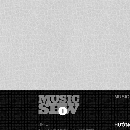
MUSIC
HN: 1
HƯỚN