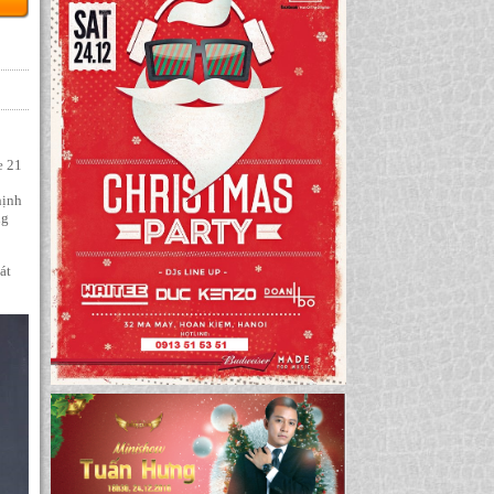
e 21
hịnh
ng
át