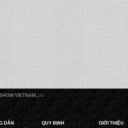
SHOW VIETNAM.,
LTD
G DẪN
QUY ĐỊNH
GIỚI THIỆU