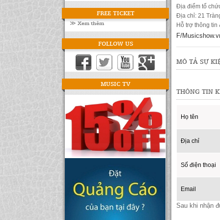
Địa điểm tổ chứ
FREE TICKET
Địa chỉ: 21 Tràn
≫ Xem thêm
Hỗ trợ thông tin
F/Musicshow.v
FOLLOW US
MÔ TẢ SỰ KI
MUSIC TV
THÔNG TIN 
Họ tên
Địa chỉ
Số điện thoại
Email
Sau khi nhận đư