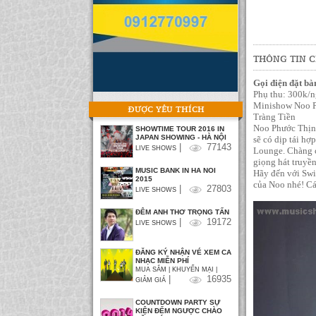
THÔNG TIN C
Gọi điện đặt b
Phụ thu: 300k/
Minishow Noo Ph
ĐƯỢC YÊU THÍCH
Tràng Tiền
Noo Phước Thịnh
SHOWTIME TOUR 2016 IN
JAPAN SHOWING - HÀ NỘI
sẽ có dịp tái hợ
|
77143
LIVE SHOWS
Lounge. Chàng ca
giọng hát truyề
MUSIC BANK IN HA NOI
Hãy đến với Swi
2015
của Noo nhé! Cá
|
27803
LIVE SHOWS
ĐÊM ANH THƠ TRỌNG TẤN
|
19172
LIVE SHOWS
ĐĂNG KÝ NHẬN VÉ XEM CA
NHẠC MIỄN PHÍ
MUA SẮM | KHUYẾN MẠI |
|
16935
GIẢM GIÁ
COUNTDOWN PARTY SỰ
KIỆN ĐẾM NGƯỢC CHÀO