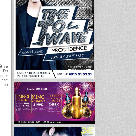
ất và
ện Do
mmer
g các
 tiến