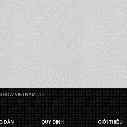
SHOW VIETNAM.,
LTD
G DẪN
QUY ĐỊNH
GIỚI THIỆU