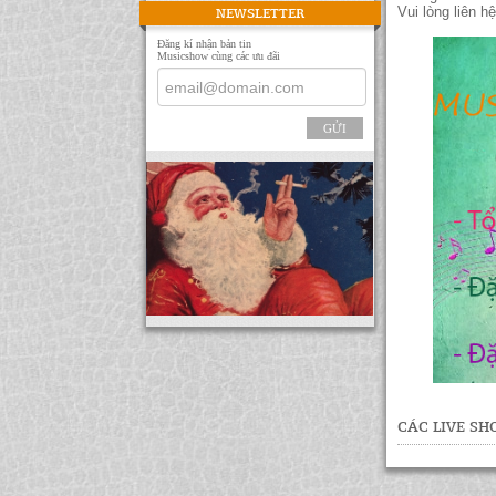
Vui lòng liên h
NEWSLETTER
Đăng kí nhận bản tin
Musicshow cùng các ưu đãi
GỬI
CÁC LIVE S