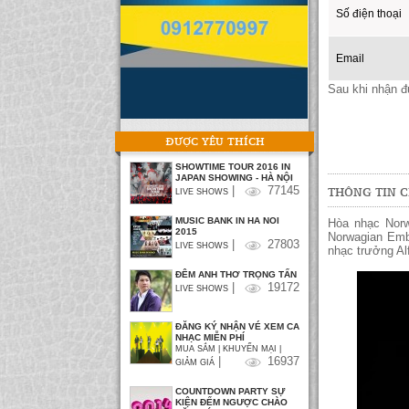
Số điện thoại
Email
Sau khi nhận đư
ĐƯỢC YÊU THÍCH
SHOWTIME TOUR 2016 IN
JAPAN SHOWING - HÀ NỘI
THÔNG TIN C
|
77145
LIVE SHOWS
MUSIC BANK IN HA NOI
Hòa nhạc Norw
2015
Norwagian Emb
|
27803
LIVE SHOWS
nhạc trưởng Al
ĐÊM ANH THƠ TRỌNG TẤN
|
19172
LIVE SHOWS
ĐĂNG KÝ NHẬN VÉ XEM CA
NHẠC MIỄN PHÍ
MUA SẮM | KHUYẾN MẠI |
|
16937
GIẢM GIÁ
COUNTDOWN PARTY SỰ
KIỆN ĐẾM NGƯỢC CHÀO