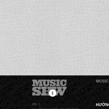
MUSIC
HN: 1
HƯỚN