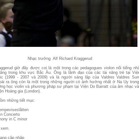
Nhạc trưởng Alf Richard Kraggerud
aggerud giờ đây được coi là một trong các pedagogues violon nổi tiếng nh
 năng trong khu vực Bắc Âu. Ông là lãnh đạo của các tài năng trẻ tại Vi
sic (1999 - 2007 và 2009) và là người sáng lập của Valdres Valdres Su
ài ra ông còn là một trong những người có ảnh hưởng nhất ở Na Uy tron
Ông học violin và phương pháp sư phạm tại Viện Do Barratt của âm nhạc và
iện Hoàng gia (London).
ồm những tiết mục:
empeviseslåtten
lin Concerto
ony in C minor
 xem.
Đang cập nhập