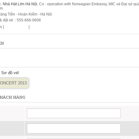
c:
Nhà Hát Lớn Hà Nội
,
Co - operation with Norwagian Embassy, MIC và Đại sứ qu
Nam
Tràng Tiền - Hoàn Kiếm - Hà Nội
 & đặt vé: : 555-666-0606
n
|
|
ỆN
o Sơ đồ vé!
KHÁCH HÀNG