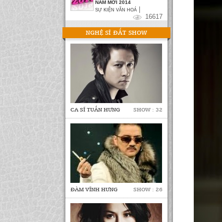
NĂM MỚI 2014
|
SỰ KIỆN VĂN HOÁ
16617
NGHỆ SĨ ĐẮT SHOW
CA SĨ TUẤN HƯNG
SHOW : 32
ĐÀM VĨNH HƯNG
SHOW : 26