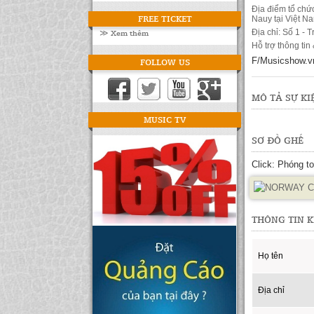
Địa điểm tổ chứ
FREE TICKET
Nauy tại Việt 
≫ Xem thêm
Địa chỉ: Số 1 - 
Hỗ trợ thông tin
F/Musicshow.v
FOLLOW US
MÔ TẢ SỰ KI
MUSIC TV
SƠ ĐỒ GHẾ
Click: Phóng t
THÔNG TIN 
Họ tên
Địa chỉ