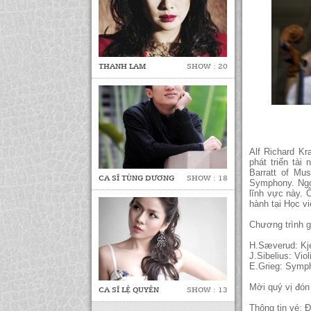
THANH LAM
SHOW : 20
Alf Richard Kr
phát triển tài
Barratt of Mu
CA SĨ TÙNG DƯƠNG
SHOW : 18
Symphony. Ngo
lĩnh vực này. 
hành tại Học v
Chương trình g
H.Sæverud: Kj
J.Sibelius: Vio
E.Grieg: Symph
Mời quý vị đón
CA SĨ LỆ QUYÊN
SHOW : 13
Thông tin vé: 