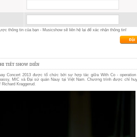
ợc thông tin của bạn - Musicshow sẽ liên hệ lại để xác nhận thông tin!
HI TIẾT SHOW DIỄN
ay Concert 2013 được tổ chức bởi sự hợp tác giữa With Co - operation 
assy, MIC và Đại sứ quán Nauy tại Việt Nam. Chương trình được chỉ huy
f Richard Kraggerud.