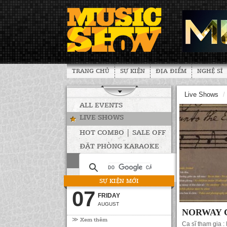
TRANG CHỦ
SỰ KIỆN
ĐỊA ĐIỂM
NGHỆ SĨ
Live Shows
/
ALL EVENTS
LIVE SHOWS
HOT COMBO | SALE OFF
ĐẶT PHÒNG KARAOKE
SỰ KIỆN MỚI
07
FRIDAY
AUGUST
NORWAY 
≫ Xem thêm
Ca sĩ tham gia 