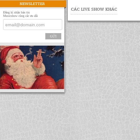
NEWSLETTER
CÁC LIVE SHOW KHÁC
Đăng kí nhận bản tin
Musicshow cùng các ưu đãi
GỬI