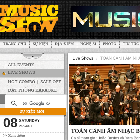
TRANG CHỦ
SỰ KIỆN
ĐỊA ĐIỂM
NGHỆ SĨ
PHOTO
TIN TỨC
Live Shows
/
TOÀN CẢNH ÂM NHẠ
ALL EVENTS
LIVE SHOWS
HOT COMBO | SALE OFF
ĐẶT PHÒNG KARAOKE
SỰ KIỆN MỚI
08
SATURDAY
AUGUST
TOÀN CẢNH ÂM NHẠC B
≫ Xem thêm
Ca sĩ tham gia : João Bastos và Yara Bo