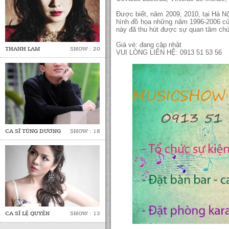
Được biết, năm 2009, 2010, tại Hà Nộ
hình đồ họa những năm 1996-2006 của
này đã thu hút được sự quan tâm chú
Giá vé: đang cập nhật
THANH LAM
SHOW : 20
VUI LÒNG LIÊN HỆ: 0913 51 53 56
CA SĨ TÙNG DƯƠNG
SHOW : 18
CA SĨ LỆ QUYÊN
SHOW : 13