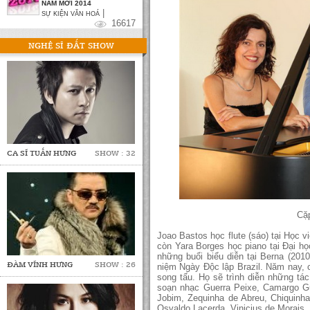
NĂM MỚI 2014
|
SỰ KIỆN VĂN HOÁ
16617
NGHỆ SĨ ĐẮT SHOW
CA SĨ TUẤN HƯNG
SHOW : 32
Cặp
Joao Bastos học flute (sáo) tại Học 
còn Yara Borges học piano tại Đại họ
những buổi biểu diễn tại Berna (2010
ĐÀM VĨNH HƯNG
SHOW : 26
niệm Ngày Độc lập Brazil. Năm nay, 
song tấu. Họ sẽ trình diễn những t
soạn nhạc Guerra Peixe, Camargo Guar
Jobim, Zequinha de Abreu, Chiquinh
Osvaldo Lacerda, Vinicius de Morais,