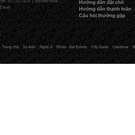
Tel: 317-317-3137 | 555-666-0606
Hướng dẫn đặt chỗ
Email:
Hướng dẫn thanh toán
Câu hỏi thường gặp
Trang chủ
Sự kiện
Nghệ sĩ
Photo - Bar Events
City Guide
Liveshow
B