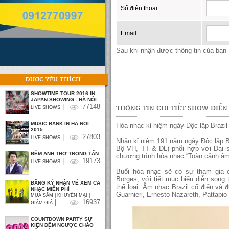
Số điện thoại
Email
Sau khi nhận được thông tin của bạn -
ĐƯỢC YÊU THÍCH
SHOWTIME TOUR 2016 IN
JAPAN SHOWING - HÀ NỘI
|
77148
THÔNG TIN CHI TIẾT SHOW DIỄN
LIVE SHOWS
MUSIC BANK IN HA NOI
Hòa nhạc kỉ niệm ngày Độc lập Brazil
2015
|
27803
LIVE SHOWS
Nhân kỉ niệm 191 năm ngày Độc lập B
Bộ VH, TT & DL) phối hợp với Đại s
ĐÊM ANH THƠ TRỌNG TẤN
chương trình hòa nhạc “Toàn cảnh âm 
|
19173
LIVE SHOWS
Buổi hòa nhạc sẽ có sự tham gia củ
Borges, với tiết mục biểu diễn song
ĐĂNG KÝ NHẬN VÉ XEM CA
thể loại: Âm nhạc Brazil cổ điển và
NHẠC MIỄN PHÍ
Guarnieri, Ernesto Nazareth, Pattapio
MUA SẮM | KHUYẾN MẠI |
|
16937
GIẢM GIÁ
COUNTDOWN PARTY SỰ
KIỆN ĐẾM NGƯỢC CHÀO