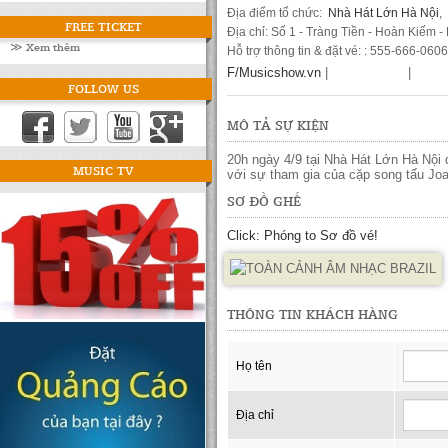
Địa điểm tổ chức:
Nhà Hát Lớn Hà Nội
,
FREE TICKET
Địa chỉ: Số 1 - Tràng Tiền - Hoàn Kiếm -
≫ Xem thêm
Hỗ trợ thông tin & đặt vé: : 555-666-0606
F/Musicshow.vn
|
|
FOLLOW US
MÔ TẢ SỰ KIỆN
20h ngày 4/9 tại Nhà Hát Lớn Hà Nội 
MUSIC TV
với sự tham gia của cặp song tấu Jo
SƠ ĐỒ GHẾ
Click: Phóng to Sơ đồ vé!
THÔNG TIN KHÁCH HÀNG
Họ tên
Địa chỉ