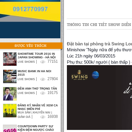
THÔNG TIN CHI TIẾT SHOW DIỄN
Đặt bàn tại phòng trà Swing Lo
ĐƯỢC YÊU THÍCH
Minishow "Ngày nữa để yêu thươ
SHOWTIME TOUR 2016 IN
Lúc 21h ngày 06/03/2015
JAPAN SHOWING - HÀ NỘI
|
77151
Phụ thu: 500k/ người ( bàn thấp )
LIVE SHOWS
MUSIC BANK IN HA NOI
2015
|
27804
LIVE SHOWS
ĐÊM ANH THƠ TRỌNG TẤN
|
19175
LIVE SHOWS
ĐĂNG KÝ NHẬN VÉ XEM CA
NHẠC MIỄN PHÍ
MUA SẮM | KHUYẾN MẠI |
|
16938
GIẢM GIÁ
COUNTDOWN PARTY SỰ
KIỆN ĐẾM NGƯỢC CHÀO