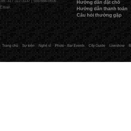
Tel: 317-317-3137 | 555-666-0606
Hướng dẫn đặt chỗ
Email:
Hướng dẫn thanh toán
Câu hỏi thường gặp
Trang chủ
Sự kiện
Nghệ sĩ
Photo - Bar Events
City Guide
Liveshow
B