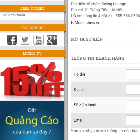
Địa điểm tổ chức:
Swing Lounge
,
FREE TICKET
Địa chỉ: 21 Tràng Tiền, Hà Nội
≫ Xem thêm
Hỗ trợ thông tin & đặt vé: : 555-666-0606
F/Musicshow.vn
|
|
FOLLOW US
MÔ TẢ SỰ KIỆN
MUSIC TV
THÔNG TIN KHÁCH HÀNG
Họ tên
Địa chỉ
Số điện thoại
Email
Sau khi nhận được thông tin của bạn -