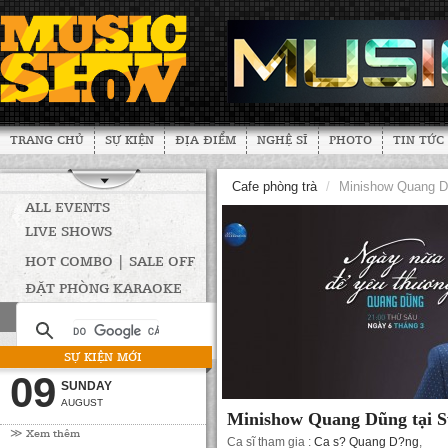
TRANG CHỦ
SỰ KIỆN
ĐỊA ĐIỂM
NGHỆ SĨ
PHOTO
TIN TỨC
Cafe phòng trà
/
Minishow Quang D
ALL EVENTS
LIVE SHOWS
HOT COMBO | SALE OFF
ĐẶT PHÒNG KARAOKE
SỰ KIỆN MỚI
09
SUNDAY
AUGUST
Minishow Quang Dũng tại 
≫ Xem thêm
Ca sĩ tham gia :
Ca s? Quang D?ng
,