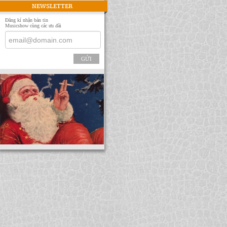
NEWSLETTER
Đăng kí nhận bản tin
Musicshow cùng các ưu đãi
GỬI