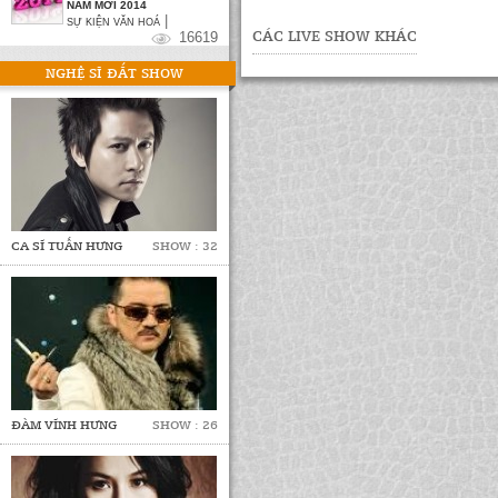
NĂM MỚI 2014
|
SỰ KIỆN VĂN HOÁ
CÁC LIVE SHOW KHÁC
16619
NGHỆ SĨ ĐẮT SHOW
CA SĨ TUẤN HƯNG
SHOW : 32
ĐÀM VĨNH HƯNG
SHOW : 26