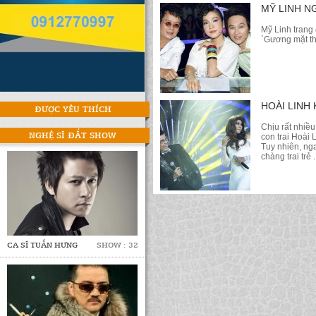
MỸ LINH N
Mỹ Linh trang
`Gương mặt th
HOÀI LINH
ĐƯỢC YÊU THÍCH
Chịu rất nhiề
NGHỆ SĨ ĐẮT SHOW
con trai Hoài 
Tuy nhiên, nga
chàng trai trẻ .
CA SĨ TUẤN HƯNG
SHOW : 32