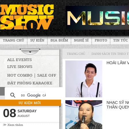
TRANG CHỦ
SỰ KIỆN
ĐỊA ĐIỂM
NGHỆ SĨ
PHOTO
TIN TỨC
/
TRANG CHỦ
DANH SÁCH TIN THEO 
ALL EVENTS
HOÀI LÂM 
LIVE SHOWS
HOT COMBO | SALE OFF
ĐẶT PHÒNG KARAOKE
SỰ KIỆN MỚI
NHẠC SỸ N
THÂN QUE
08
SATURDAY
AUGUST
≫ Xem thêm