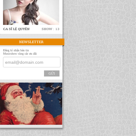
CA SĨ LỆ QUYÊN
SHOW : 13
NEWSLETTER
Đăng kí nhận bản tin
Musicshow cùng các ưu đãi
GỬI