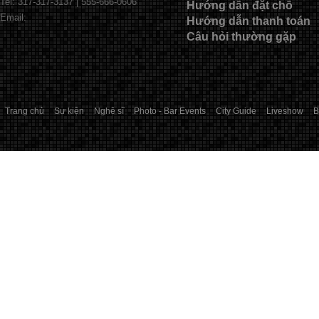
Tel: 317-317-3137 | 555-666-0606
Hướng dẫn đặt chỗ
Email:
Hướng dẫn thanh toán
Câu hỏi thường gặp
Trang chủ
Sự kiện
Nghệ sĩ
Photo - Bar Events
City Guide
Liveshow
B