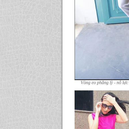
Vòng eo phẳng lỳ - nỗ l