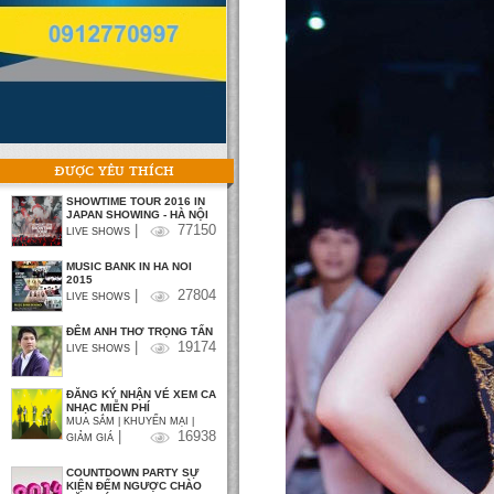
ĐƯỢC YÊU THÍCH
SHOWTIME TOUR 2016 IN
JAPAN SHOWING - HÀ NỘI
|
77150
LIVE SHOWS
MUSIC BANK IN HA NOI
2015
|
27804
LIVE SHOWS
ĐÊM ANH THƠ TRỌNG TẤN
|
19174
LIVE SHOWS
ĐĂNG KÝ NHẬN VÉ XEM CA
NHẠC MIỄN PHÍ
MUA SẮM | KHUYẾN MẠI |
|
16938
GIẢM GIÁ
COUNTDOWN PARTY SỰ
KIỆN ĐẾM NGƯỢC CHÀO