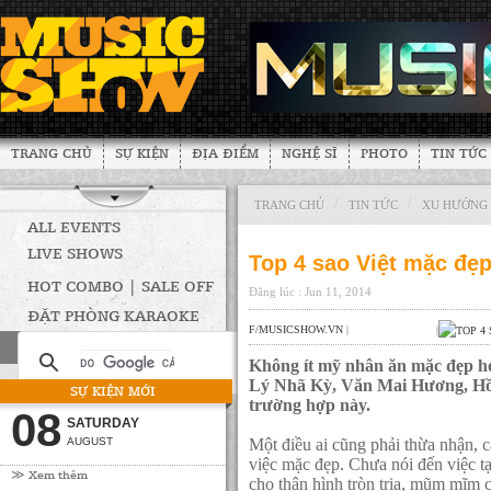
TRANG CHỦ
SỰ KIỆN
ĐỊA ĐIỂM
NGHỆ SĨ
PHOTO
TIN TỨC
/
/
TRANG CHỦ
TIN TỨC
XU HƯỚNG
ALL EVENTS
LIVE SHOWS
Top 4 sao Việt mặc đẹ
HOT COMBO | SALE OFF
Đăng lúc : Jun 11, 2014
ĐẶT PHÒNG KARAOKE
F/MUSICSHOW.VN
|
|
Không ít mỹ nhân ăn mặc đẹp hơn
Lý Nhã Kỳ, Văn Mai Hương, Hồn
SỰ KIỆN MỚI
trường hợp này.
08
SATURDAY
AUGUST
Một điều ai cũng phải thừa nhận, c
việc mặc đẹp. Chưa nói đến việc tạ
≫ Xem thêm
cho thân hình tròn trịa, mũm mĩm 