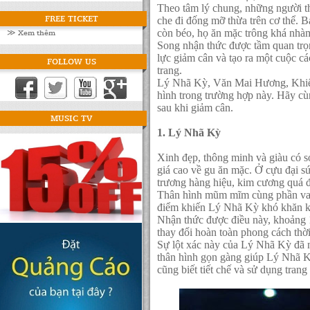
Theo tâm lý chung, những người t
FREE TICKET
che đi đống mỡ thừa trên cơ thể. B
≫ Xem thêm
còn béo, họ ăn mặc trông khá nhà
Song nhận thức được tầm quan trọ
lực giảm cân và tạo ra một cuộc c
FOLLOW US
trang.
Lý Nhã Kỳ, Văn Mai Hương, Khiế
hình trong trường hợp này. Hãy cù
sau khi giảm cân.
MUSIC TV
1. Lý Nhã Kỳ
Xinh đẹp, thông minh và giàu có 
giá cao về gu ăn mặc. Ở cựu đại s
trương hàng hiệu, kim cương quá đà
Thân hình mũm mĩm cùng phần vai 
điểm khiến Lý Nhã Kỳ khó khăn kh
Nhận thức được điều này, khoảng 
thay đổi hoàn toàn phong cách thời 
Sự lột xác này của Lý Nhã Kỳ đã n
thân hình gọn gàng giúp Lý Nhã Kỳ
cũng biết tiết chế và sử dụng tra