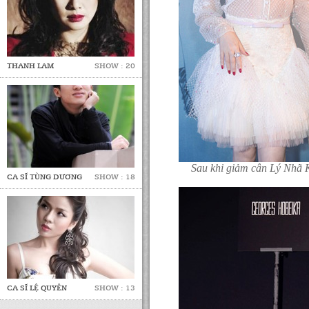
THANH LAM
SHOW : 20
Sau khi giảm cân Lý Nhã K
CA SĨ TÙNG DƯƠNG
SHOW : 18
CA SĨ LỆ QUYÊN
SHOW : 13