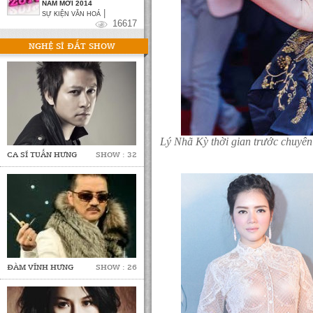
NĂM MỚI 2014
|
SỰ KIỆN VĂN HOÁ
16617
NGHỆ SĨ ĐẮT SHOW
Lý Nhã Kỳ thời gian trước chuyên 
CA SĨ TUẤN HƯNG
SHOW : 32
ĐÀM VĨNH HƯNG
SHOW : 26