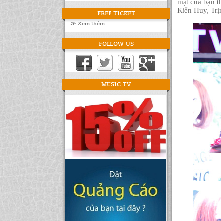
mặt của bạn 
Kiến Huy, Trị
FREE TICKET
≫ Xem thêm
FOLLOW US
MUSIC TV