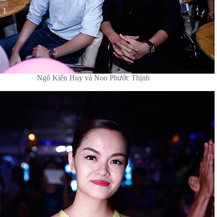
Ngô Kiến Huy và Noo Phước Thịnh