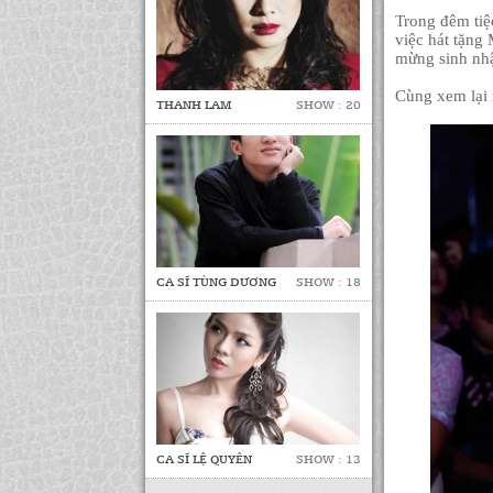
Trong đêm tiệ
việc hát tặng
mừng sinh nhậ
Cùng xem lại 
THANH LAM
SHOW : 20
CA SĨ TÙNG DƯƠNG
SHOW : 18
CA SĨ LỆ QUYÊN
SHOW : 13