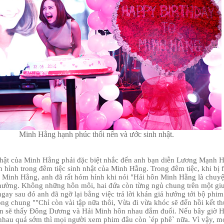
Minh Hằng hạnh phúc thổi nến và ước sinh nhật.
hật của Minh Hằng phải đặc biệt nhắc đến anh bạn diễn Lương Mạnh H
m hỉnh trong đêm tiệc sinh nhật của Minh Hằng. Trong đêm tiệc, khi bị 
 Minh Hằng, anh đã rất hóm hỉnh khi nói "
Hải hôn Minh Hằng là chuy
thường. Không những hôn môi, hai đứa còn từng ngủ chung trên một gi
ay sau đó anh đã ngỡ lại bằng việc trả lời khán giả hướng tới bộ phim
óng chung
"
"Chỉ còn vài tập nữa thôi, Vừa đi vừa khóc sẽ đến hồi kết th
ạn sẽ thấy Đông Dương và Hải Minh hôn nhau đắm đuối. Nếu bây giờ H
hau quá sớm thì mọi người xem phim đâu còn `ép phê` nữa. Vì vậy, m