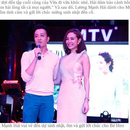
 đợi đến tập cuối cùng của Vừa đi vừa khóc nhé, Hải đảm bảo cảnh hô
àm hài lòng tất cả mọi người."
Và sau đó, Lương Mạnh Hải dành cho M
ôm tình cảm và gửi lời chúc mừng sinh nhật đến cô.
Mạnh Hải vui vẻ đến dự sinh nhật, ôm và gửi lời chúc cho Bé Heo