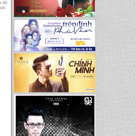
n đó
inh