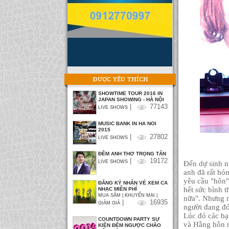
ĐƯỢC YÊU THÍCH
SHOWTIME TOUR 2016 IN
JAPAN SHOWING - HÀ NỘI
|
77143
LIVE SHOWS
MUSIC BANK IN HA NOI
2015
|
27802
LIVE SHOWS
ĐÊM ANH THƠ TRỌNG TẤN
|
19172
LIVE SHOWS
Đến dự sinh n
anh đã rất hó
yêu cầu "hôn"
ĐĂNG KÝ NHẬN VÉ XEM CA
hết sức bình 
NHẠC MIỄN PHÍ
MUA SẮM | KHUYẾN MẠI |
nữa".
Nhưng ng
|
16935
GIẢM GIÁ
người đang đ
Lúc đó các b
COUNTDOWN PARTY SỰ
và Hằng hôn n
KIỆN ĐẾM NGƯỢC CHÀO