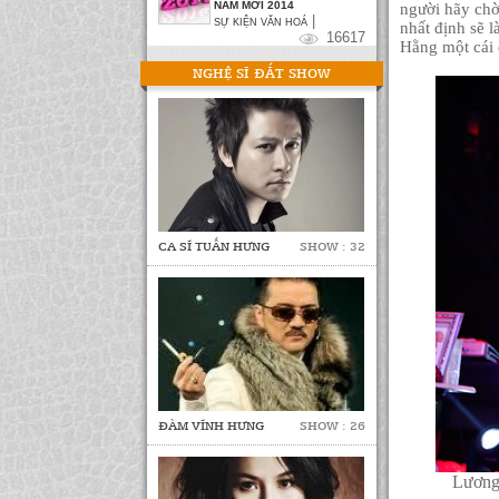
NĂM MỚI 2014
người hãy chờ
|
SỰ KIỆN VĂN HOÁ
nhất định sẽ l
16617
Hằng một cái 
NGHỆ SĨ ĐẮT SHOW
CA SĨ TUẤN HƯNG
SHOW : 32
ĐÀM VĨNH HƯNG
SHOW : 26
Lương 