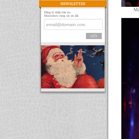
NEWSLETTER
Ma
Đăng kí nhận bản tin
Musicshow cùng các ưu đãi
GỬI