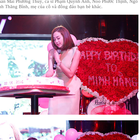
thân Mai Phương Thuý, ca sĩ Phạm Quỳnh Anh, Noo Phước Thịnh, Ngô
nh Thăng Bình, mẹ của cô và đông đảo bạn bè khác.