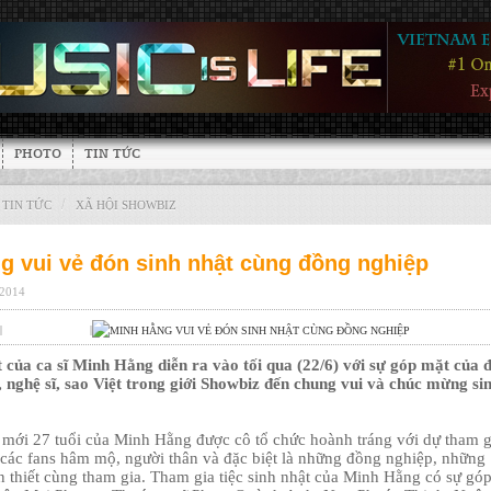
PHOTO
TIN TỨC
/
TIN TỨC
XÃ HỘI SHOWBIZ
g vui vẻ đón sinh nhật cùng đồng nghiệp
 2014
|
|
t của ca sĩ Minh Hằng diễn ra vào tối qua (22/6) với sự góp mặt của 
, nghệ sĩ, sao Việt trong giới Showbiz đến chung vui và chúc mừng si
i mới 27 tuổi của Minh Hằng được cô tổ chức hoành tráng với dự tham g
các fans hâm mộ, người thân và đặc biệt là những đồng nghiệp, những
n thiết cùng tham gia. Tham gia tiệc sinh nhật của Minh Hằng có sự gó