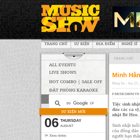
TRANG CHỦ
SỰ KIỆN
ĐỊA ĐIỂM
NGHỆ SĨ
/
TRANG CHỦ
ALL EVENTS
LIVE SHOWS
Minh Hằn
HOT COMBO | SALE OFF
Đăng lúc : Jun 23,
ĐẶT PHÒNG KARAOKE
F/MUSICSHOW.VN
Tiệc sinh nhậ
đảo các ca sỹ
SỰ KIỆN MỚI
nhật Bé Heo.
06
THURSDAY
Sinh nhật tuổ
AUGUST
của đông đảo 
≫ Xem thêm
người bạn thâ