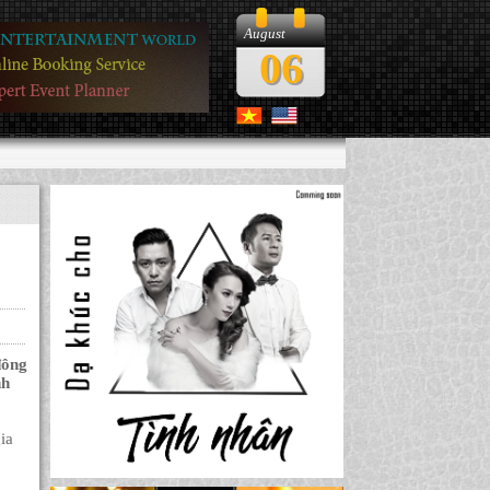
August
06
đông
nh
ia
p