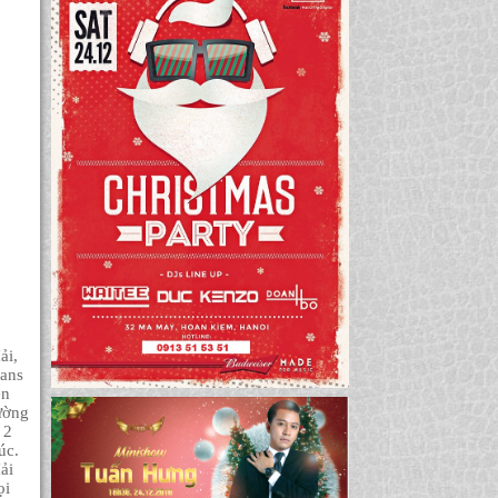
ải,
fans
ện
ường
 2
úc.
ải
ọi