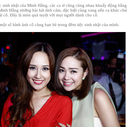
c sinh nhật của Minh Hằng, các ca sĩ cũng cùng nhau khuấy động bằng
 Minh Hằng những bài hát tình cảm, đặc biệt cùng vang nên ca khúc ch
t cô. Đây là món quà tuyệt vời mọi người dành cho cô.
một số hình ảnh cô cùng bạn bè trong đêm tiệc sinh nhật của mình.