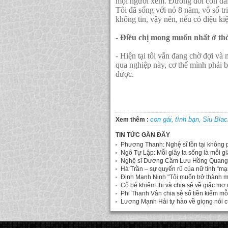
mọi người xem. Đường đời còn dài 
Tôi đã sống với nó 8 năm, vô số tr
không tin, vậy nên, nếu có điệu kiện
- Điều chị mong muốn nhất ở thời
- Hiện tại tôi vẫn đang chờ đợi và
qua nghiệp này, cơ thể mình phải
được.
con gái,
tình bạn,
Siu Blac
Xem thêm :
TIN TỨC GẦN ĐÂY
Phương Thanh: Nghệ sĩ tồn tại không ph
Ngô Tự Lập: Mỗi giây ta sống là mỗi gi
Nghệ sĩ Dương Cầm Lưu Hồng Quang: Đ
Hà Trần – sự quyến rũ của nữ tính “mạ
Đinh Mạnh Ninh "Tôi muốn trở thành m
Cô bé khiếm thị và chia sẻ về giấc mơ 
Phi Thanh Vân chia sẻ số tiền kiếm mỗ
Lương Mạnh Hải tự hào về giọng nói 