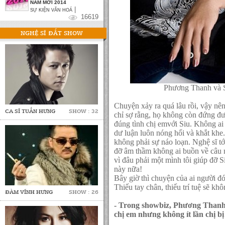
NĂM MỚI 2014
|
SỰ KIỆN VĂN HOÁ
16619
NGHỆ SĨ ĐẮT SHOW
Phương Thanh và Si
Chuyện xảy ra quá lâu rồi, vậy nê
CA SĨ TUẤN HƯNG
SHOW : 32
chỉ sợ rằng, họ không còn đứng đư
đúng tình chị emvới Siu. Không ai
dư luận luôn nóng hổi và khắt khe
không phải sự náo loạn. Nghệ sĩ t
đỡ âm thầm không ai buồn về câu n
vì đâu phải một mình tôi giúp đỡ
này nữa!
Bây giờ thì chuyện của ai người đó 
Thiếu tay chân, thiếu trí tuệ sẽ khô
ĐÀM VĨNH HƯNG
SHOW : 26
- Trong showbiz, Phương Thanh 
chị em nhưng không ít lần chị b