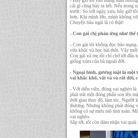
- Bây giờ tôi vẫn thẳng thắn nhưng
cái gì cũng bày ra hết. Nếu trong 
trước. So với ngày xưa, bây giờ tô
hơn. Khi mình lớn, mình không xử
Chuyện bùa ngải là có thật!
- Con gái chị phản ứng như thế
- Con gái tôi không đọc báo mạng.
vừa khóc và học bài thôi. Vậy mới
Con gái và mẹ tôi chỉ chờ tới đầu
giống xóm của bà ngoài đời.
- Ngoại hình, gương mặt là một 
vai khắc khổ, vất vả và rất đời,
- Với diễn viên, đóng vai nghèo là
phải trát một đóng phấn son lên mặ
thời gian thay đồ, làm tóc. Người
thương. Nhưng không phải đóng va
không có sự mưu mô tính toán. Mắt
vai nghèo.
Sắp tới, tôi còn đảm nhận vai quái