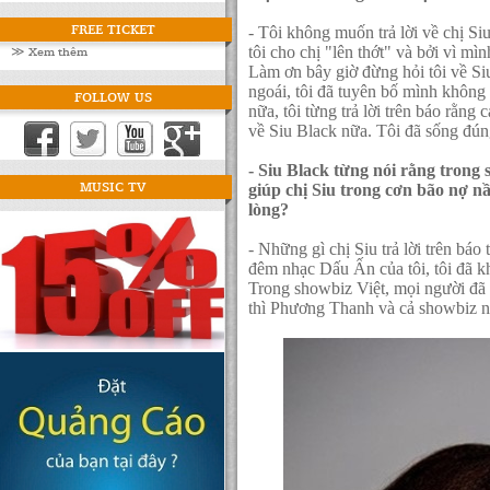
FREE TICKET
- Tôi không muốn trả lời về chị Si
≫ Xem thêm
tôi cho chị "lên thớt" và bởi vì mìn
Làm ơn bây giờ đừng hỏi tôi về 
ngoái, tôi đã tuyên bố mình không 
FOLLOW US
nữa, tôi từng trả lời trên báo rằng
về Siu Black nữa. Tôi đã sống đúng
- Siu Black từng nói rằng trong
MUSIC TV
giúp chị Siu trong cơn bão nợ n
lòng?
- Những gì chị Siu trả lời trên báo
đêm nhạc Dấu Ấn của tôi, tôi đã kh
Trong showbiz Việt, mọi người đã s
thì Phương Thanh và cả showbiz n