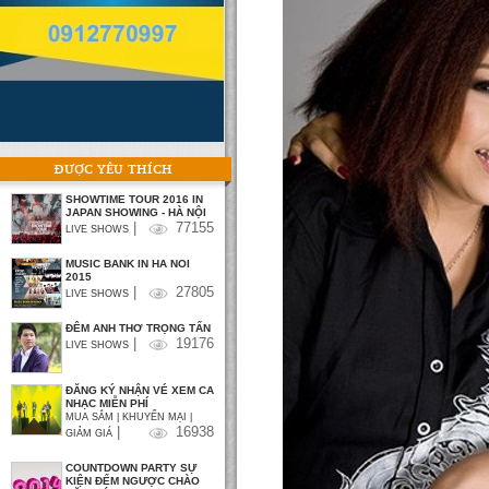
ĐƯỢC YÊU THÍCH
SHOWTIME TOUR 2016 IN
JAPAN SHOWING - HÀ NỘI
|
77155
LIVE SHOWS
MUSIC BANK IN HA NOI
2015
|
27805
LIVE SHOWS
ĐÊM ANH THƠ TRỌNG TẤN
|
19176
LIVE SHOWS
ĐĂNG KÝ NHẬN VÉ XEM CA
NHẠC MIỄN PHÍ
MUA SẮM | KHUYẾN MẠI |
|
16938
GIẢM GIÁ
COUNTDOWN PARTY SỰ
KIỆN ĐẾM NGƯỢC CHÀO