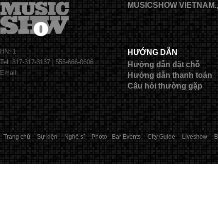
MUSICSHOW VIETNAM.
HN: 1
HƯỚNG DẪN
Tel: 317-317-3137 | 555-666-0606
Hướng dẫn đặt chỗ
Email:
Hướng dẫn thanh toán
Câu hỏi thường gặp
Trang chủ
Sự kiện
Nghệ sĩ
Photo - Bar Events
City Guide
Liveshow
B