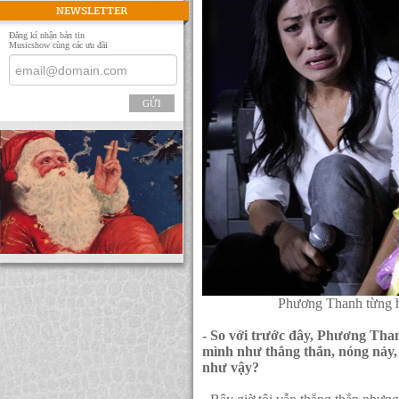
NEWSLETTER
Đăng kí nhận bản tin
Musicshow cùng các ưu đãi
GỬI
Phương Thanh từng hế
- So với trước đây, Phương Than
mình như thẳng thắn, nóng nảy,
như vậy?