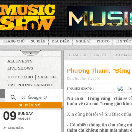
TRANG CHỦ
SỰ KIỆN
ĐỊA ĐIỂM
NGHỆ SĨ
PHOTO
TIN TỨC
/
/
TRANG CHỦ
TIN TỨC
SAO PHÁT 
ALL EVENTS
LIVE SHOWS
Phương Thanh: "Đừng h
HOT COMBO | SALE OFF
Đăng lúc : Jun 11, 2014
ĐẶT PHÒNG KARAOKE
F/MUSICSHOW.VN
|
|
Nữ ca sĩ "Trống vắng" chia sẻ c
buồn về câu nói "trong giới khôn
SỰ KIỆN MỚI
09
SUNDAY
Xin đừng hỏi tôi về Siu Black nữa
AUGUST
- Có nhiều thông tin cho rằng mố
≫ Xem thêm
thậm chí không nhìn mặt nhau d