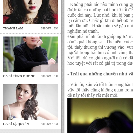
- Không phải lúc nào mình cũng gặ
được tất cả những bài học từ tốt đ
cuộc đời này. Lúc nhỏ, khi bị bạn 
lại cảm ơn. Chắc gì khi đi hết 60
một lần nữa. Hoặc mình sẽ gặp nh
THANH LAM
SHOW : 20
nghiệm né tránh.
Đâu phải mình tôi đi giúp người m
oán” quả không sai. Thế nên, cuộc
tội, thấy thương thì vương vào, v
người trong trái tim có tình cảm, t
Với tôi, dù có giúp người mà có dâ
học tuyệt vời rất có giá trị trong đư
- Trải qua những chuyện như vậy
CA SĨ TÙNG DƯƠNG
SHOW : 18
- Với tôi, xấu và tốt luôn song h
vậy tôi thấy cũng không quan trọng.
đề này tôi thấy rất mệt mỏi.
CA SĨ LỆ QUYÊN
SHOW : 13