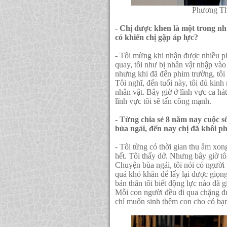
Phương Th
- Chị được khen là một trong n
có khiến chị gặp áp lực?
- Tôi mừng khi nhận được nhiều ph
quay, tôi như bị nhân vật nhập vào
nhưng khi đã đến phim trường, tôi 
Tôi nghĩ, đến tuổi này, tôi đủ kin
nhân vật. Bây giờ ở lĩnh vực ca hát
lĩnh vực tôi sẽ tấn công mạnh.
- Từng chia sẻ 8 năm nay cuộc số
bùa ngải, đến nay chị đã khôi p
- Tôi từng có thời gian thu âm xo
hết. Tôi thấy dở. Nhưng bây giờ tô
Chuyện bùa ngải, tôi nói có người
quá khó khăn để lấy lại được giọn
bản thân tôi biết động lực nào đã 
Mỗi con người đều đi qua chặng đườ
chỉ muốn sinh thêm con cho có bạn