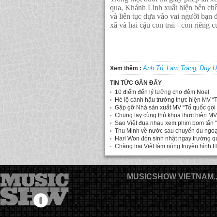
qua, Khánh Linh xuất hiện bên chồ
và liên tục dựa vào vai người bạn
xã và hai cậu con trai - con riên
Anh Tú,
Lam Trang,
Duy U
Xem thêm :
TIN TỨC GẦN ĐÂY
10 điểm đến lý tưởng cho đêm Noel
Hé lộ cảnh hậu trường thực hiện MV “T
Gặp gỡ Nhà sản xuất MV “Tổ quốc gọi
Chung tay cùng thủ khoa thực hiện MV 
Sao Việt đua nhau xem phim bom tấn "
Thu Minh về nước sau chuyến du ngo
Hari Won đón sinh nhật ngay trường q
Chàng trai Việt làm nóng truyền hình
MUSICSHOW VIETNAM.