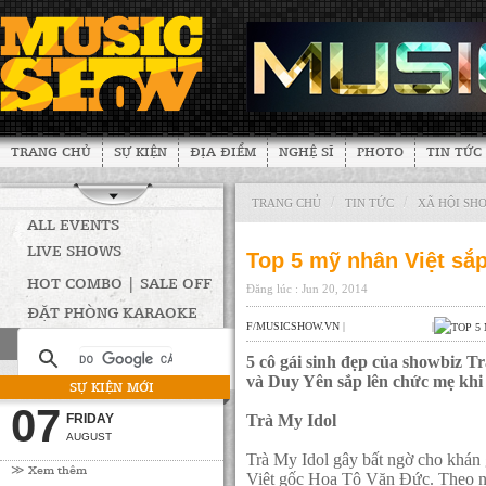
TRANG CHỦ
SỰ KIỆN
ĐỊA ĐIỂM
NGHỆ SĨ
PHOTO
TIN TỨC
/
/
TRANG CHỦ
TIN TỨC
XÃ HỘI SH
ALL EVENTS
LIVE SHOWS
Top 5 mỹ nhân Việt sắ
HOT COMBO | SALE OFF
Đăng lúc : Jun 20, 2014
ĐẶT PHÒNG KARAOKE
F/MUSICSHOW.VN
|
|
5 cô gái sinh đẹp của showbiz 
và Duy Yên sắp lên chức mẹ khi
SỰ KIỆN MỚI
07
FRIDAY
Trà My Idol
AUGUST
Trà My Idol gây bất ngờ cho khán 
≫ Xem thêm
Việt gốc Hoa Tô Văn Đức. Theo nh