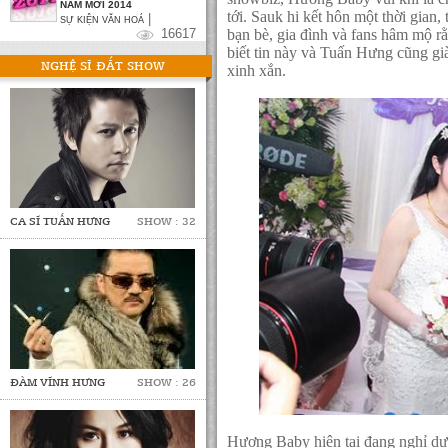
NĂM MỚI 2014
tới. Sauk hi kết hôn một thời gian,
|
SỰ KIỆN VĂN HOÁ
bạn bè, gia đình và fans hâm mộ 
16617
biết tin này và Tuấn Hưng cũng gi
NGHỆ SĨ ĐẮT SHOW
xinh xắn.
CA SĨ TUẤN HƯNG
SHOW : 32
ĐÀM VĨNH HƯNG
SHOW : 26
Hương Baby hiện tại đang nghỉ d