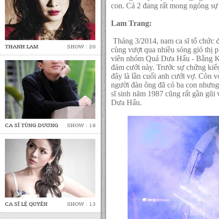
con. Cả 2 đang rất mong ngóng sự 
Lam Trang:
Tháng 3/2014, nam ca sĩ tổ chức 
THANH LAM
SHOW : 20
cùng vượt qua nhiều sóng gió thị 
viên nhóm Quả Dưa Hấu - Bằng Ki
đám cưới này. Trước sự chứng kiến
đây là lần cuối anh cưới vợ. Còn v
người đàn ông đã có ba con nhưng
sĩ sinh năm 1987 cũng rất gần gũi 
Dưa Hấu.
CA SĨ TÙNG DƯƠNG
SHOW : 18
CA SĨ LỆ QUYÊN
SHOW : 13