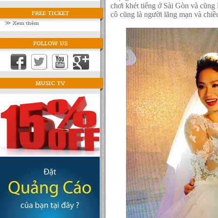
chơi khét tiếng ở Sài Gòn và cũng 
FREE TICKET
cô cũng là người lãng mạn và chi
≫ Xem thêm
FOLLOW US
MUSIC TV