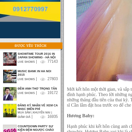
ĐƯỢC YÊU THÍCH
SHOWTIME TOUR 2016 IN
JAPAN SHOWING - HÀ NỘI
|
77143
LIVE SHOWS
MUSIC BANK IN HA NOI
2015
|
27803
LIVE SHOWS
Mới kết hôn một thời gian, và sắp t
ĐÊM ANH THƠ TRỌNG TẤN
|
19172
LIVE SHOWS
đình hạnh phúc. Theo lời những ng
những tháng đầu tiên của thai kỳ. 
sĩ Cần lắm đặt hoa trước eo để ch
ĐĂNG KÝ NHẬN VÉ XEM CA
NHẠC MIỄN PHÍ
MUA SẮM | KHUYẾN MẠI |
Hương Baby:
|
16935
GIẢM GIÁ
Hạnh phúc khi kết hôn cùng anh ch
COUNTDOWN PARTY SỰ
KIỆN ĐẾM NGƯỢC CHÀO
showbiz, Hương Baby vui khi là ch