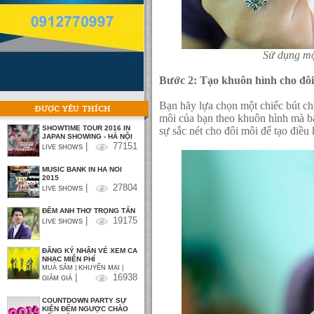
Sử dụng mộ
Bước 2: Tạo khuôn hình cho đôi
Bạn hãy lựa chọn một chiếc bút ch
ĐƯỢC YÊU THÍCH
môi của bạn theo khuôn hình mà bạ
SHOWTIME TOUR 2016 IN
sự sắc nét cho đôi môi để tạo điều 
JAPAN SHOWING - HÀ NỘI
|
77151
LIVE SHOWS
MUSIC BANK IN HA NOI
2015
|
27804
LIVE SHOWS
ĐÊM ANH THƠ TRỌNG TẤN
|
19175
LIVE SHOWS
ĐĂNG KÝ NHẬN VÉ XEM CA
NHẠC MIỄN PHÍ
MUA SẮM | KHUYẾN MẠI |
|
16938
GIẢM GIÁ
COUNTDOWN PARTY SỰ
KIỆN ĐẾM NGƯỢC CHÀO