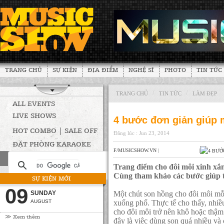
TRANG CHỦ
SỰ KIỆN
ĐỊA ĐIỂM
NGHỆ SĨ
PHOTO
TIN TỨC
/
/
TRANG CHỦ
TIN TỨC
LÀM ĐẸP
ALL EVENTS
LIVE SHOWS
4 bước đơn giản giúp 
HOT COMBO | SALE OFF
Đăng lúc : Jun 23, 2014
ĐẶT PHÒNG KARAOKE
F/MUSICSHOW.VN
|
|
Trang điểm cho đôi môi xinh xắn
Cùng tham khảo các bước giúp t
SỰ KIỆN MỚI
09
SUNDAY
Một chút son hồng cho đôi môi mỗi 
AUGUST
xuống phố. Thực tế cho thấy, nhiề
cho đôi môi trở nên khô hoặc thậ
≫ Xem thêm
đây là việc dùng son quá nhiều và