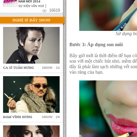
NĂM MỚI 2014
|
SỰ KIỆN VĂN HOÁ
16619
NGHỆ SĨ ĐẮT SHOW
Sử dụng bú
Bước 3: Áp dụng son môi
Bây giờ mới là thời điểm để bạn c
son với một chiếc bút nhỏ, mềm để 
đây là phải làm sạch những vết so
CA SĨ TUẤN HƯNG
SHOW : 32
vào răng của bạn.
ĐÀM VĨNH HƯNG
SHOW : 26