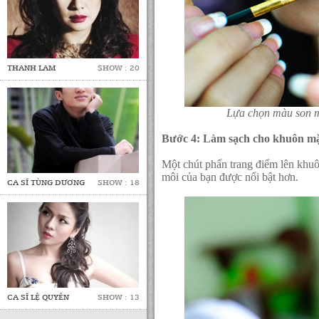
THANH LAM
SHOW : 20
Lựa chọn màu son mô
Bước 4: Làm sạch cho khuôn m
Một chút phấn trang điểm lên khuô
môi của bạn được nổi bật hơn.
CA SĨ TÙNG DƯƠNG
SHOW : 18
CA SĨ LỆ QUYÊN
SHOW : 13