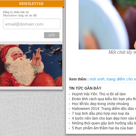
NEWSLETTER
Đăng kí nhận bản tin
Musicshow cùng các ưu đãi
GỬI
Một chút tẩy 
môi xinh,
trang điểm cho m
Xem thêm :
TIN TỨC GẦN ĐÂY
Huỳnh Hải Yến: Thú vị tôi sẽ làm
Đoán tính cách qua kiểu tóc bạn yêu th
Học tết tóc đẹp trong chớp nhoáng
Halloween 2014: Trang điểm độc đáo 
7 loại tinh dầu phù hợp mọi loại da
4 bước nên làm cho bạn đẹp hơn vào b
Những thói quen gây ảnh hưởng xấu t
5 thực phẩm âm thầm hại da của bạn