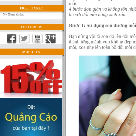
môi.
FREE TICKET
4 bước đơn giản và không tốn nhiề
≫ Xem thêm
tin với đôi môi hồng xinh xắn.
Bước 1: Sử dụng son dưỡng môi
FOLLOW US
Bạn đừng vội tô son đỏ lên đôi môi
thành từng mảnh vụn không đẹp mắ
môi, xoa nhẹ lên toàn bộ đôi môi 
MUSIC TV