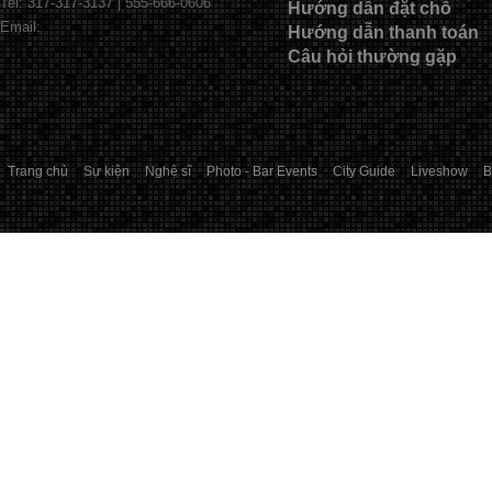
Tel: 317-317-3137 | 555-666-0606
Hướng dẫn đặt chỗ
Email:
Hướng dẫn thanh toán
Câu hỏi thường gặp
Trang chủ
Sự kiện
Nghệ sĩ
Photo - Bar Events
City Guide
Liveshow
B