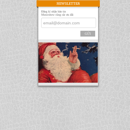
NEWSLETTER
Đăng kí nhận bản tin
Musicshow cùng các ưu đãi
GỬI