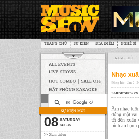
TRANG CHỦ
SỰ KIỆN
ĐỊA ĐIỂM
NGHỆ SĨ
/
TRANG CHỦ
ALL EVENTS
LIVE SHOWS
Nhạc xuâ
HOT COMBO | SALE OFF
Đăng lúc : Jan 2, 
ĐẶT PHÒNG KARAOKE
F/MUSICSHOW.VN
Âm nhạc luôn 
SỰ KIỆN MỚI
đóng một vai 
08
tết đến xuân 
SATURDAY
bình an hạnh 
AUGUST
≫ Xem thêm