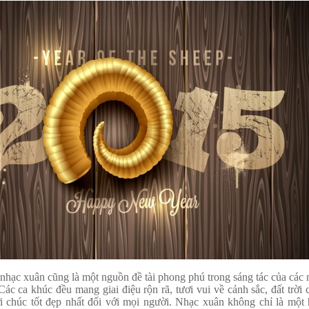
 nhạc xuân cũng là một nguồn đề tài phong phú trong sáng tác của các 
Các ca khúc đều mang giai điệu rộn rã, tươi vui về cảnh sắc, đất trời
i chúc tốt đẹp nhất đối với mọi người. Nhạc xuân không chỉ là một 