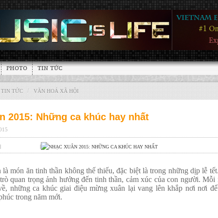
PHOTO
TIN TỨC
/
TIN TỨC
VĂN HOÁ XÃ HỘI
n 2015: Những ca khúc hay nhất
2015
|
|
là món ăn tinh thần không thế thiếu, đặc biệt là trong những dịp lễ tế
trò quan trọng ảnh hưởng đến tinh thần, cảm xúc của con người. Mỗi
về, những ca khúc giai điệu mừng xuân lại vang lên khắp nơi nơi để
phúc trong năm mới.