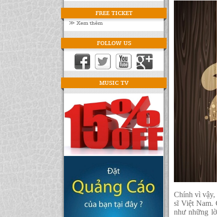
FREE TICKET
≫ Xem thêm
FOLLOW US
MUSIC TV
Chính vì vậy,
sĩ Việt Nam. 
như những lờ