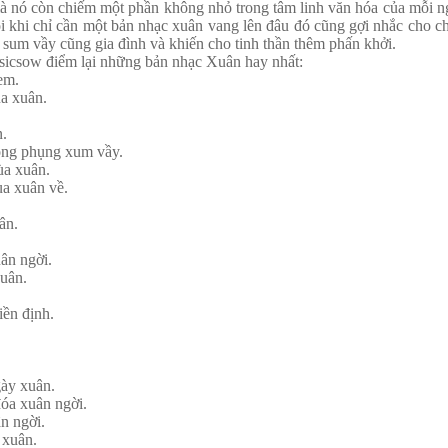
 mà nó còn chiếm một phần không nhỏ trong tâm linh văn hóa của mỗi n
 khi chỉ cần một bản nhạc xuân vang lên đâu đó cũng gợi nhắc cho c
ê sum vầy cũng gia đình và khiến cho tinh thần thêm phấn khởi.
icsow điểm lại những bản nhạc Xuân hay nhất:
em.
a xuân.
.
ng phụng xum vầy.
a xuân.
a xuân về.
ân.
ân ngời.
uân.
iền định.
ày xuân.
óa xuân ngời.
n ngời.
xuân.