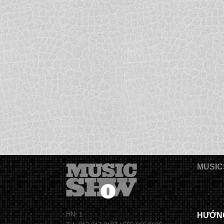
MUSIC
HN: 1
HƯỚN