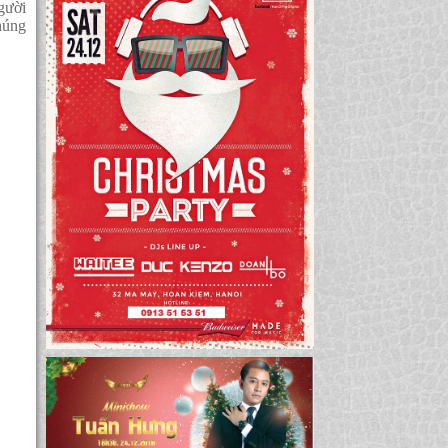
gười
húng