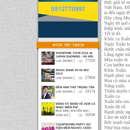
thức giải trí
Việt Nam. Đôi
ta đến ngày l
Hãy cũng Mus
Ngày tết quê 
Điệp khúc mù
Tết là tết.
Khúc ca Xuân
Ngày Xuân lo
ĐƯỢC YÊU THÍCH
Bước chân mù
SHOWTIME TOUR 2016 IN
Lắng nghe mù
JAPAN SHOWING - HÀ NỘI
Mùa xuân ơi.
|
77150
LIVE SHOWS
Con bướm xu
Khúc Xuân.
MUSIC BANK IN HA NOI
2015
Hạnh phúc xu
|
27804
LIVE SHOWS
Hoa cỏ mùa x
Nắng xuân.
ĐÊM ANH THƠ TRỌNG TẤN
Thiên duyên t
|
19174
LIVE SHOWS
Xuân ca.
Xuân bên em.
ĐĂNG KÝ NHẬN VÉ XEM CA
Xuân đã về.
NHẠC MIỄN PHÍ
Hạnh phúc ng
MUA SẮM | KHUYẾN MẠI |
|
16938
GIẢM GIÁ
Cảm ơn một đ
Bức tranh xuâ
COUNTDOWN PARTY SỰ
Như hoa mùa 
KIỆN ĐẾM NGƯỢC CHÀO