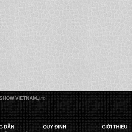
SHOW VIETNAM.,
LTD
G DẪN
QUY ĐỊNH
GIỚI THIỆU