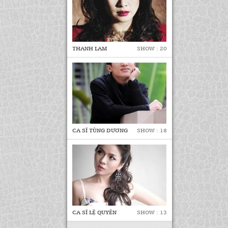
THANH LAM
SHOW : 20
CA SĨ TÙNG DƯƠNG
SHOW : 18
CA SĨ LỆ QUYÊN
SHOW : 13