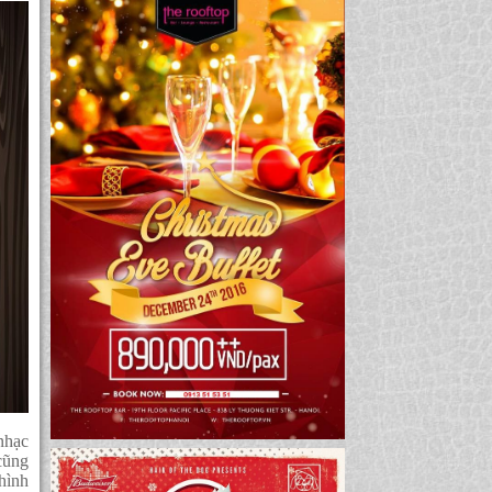
nhạc
 cũng
hình