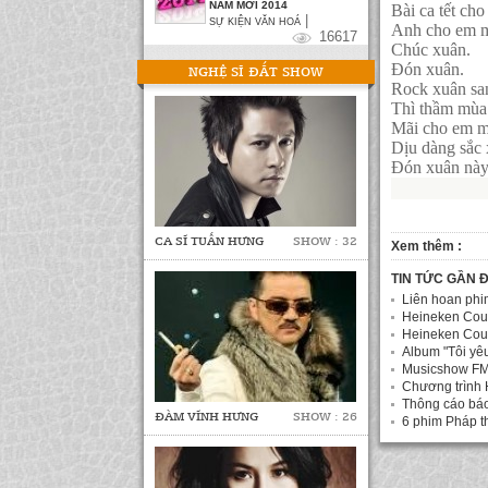
NĂM MỚI 2014
Bài ca tết cho
|
SỰ KIỆN VĂN HOÁ
Anh cho em m
16617
Chúc xuân.
Đón xuân.
NGHỆ SĨ ĐẮT SHOW
Rock xuân sa
Thì thầm mùa
Mãi cho em m
Dịu dàng sắc 
Đón xuân này
CA SĨ TUẤN HƯNG
SHOW : 32
Xem thêm :
TIN TỨC GẦN 
Liên hoan phi
Heineken Cou
Heineken Coun
Album "Tôi yê
Musicshow FM 
Chương trình 
Thông cáo báo
ĐÀM VĨNH HƯNG
SHOW : 26
6 phim Pháp t