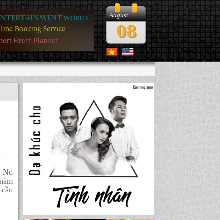
August
08
t. Nó
 năm
 cầu