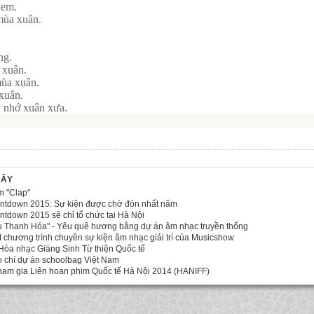
 em.
ùa xuân.
ng.
 xuân.
ùa xuân.
xuân.
 nhớ xuân xưa.
ĐÂY
m "Clap"
ntdown 2015: Sự kiện được chờ đón nhất năm
tdown 2015 sẽ chỉ tổ chức tại Hà Nội
u Thanh Hóa" - Yêu quê hương bằng dự án âm nhạc truyền thống
chương trình chuyên sự kiện âm nhạc giải trí của Musicshow
Hòa nhạc Giáng Sinh Từ thiện Quốc tế
 chí dự án schoolbag Việt Nam
ham gia Liên hoan phim Quốc tế Hà Nội 2014 (HANIFF)