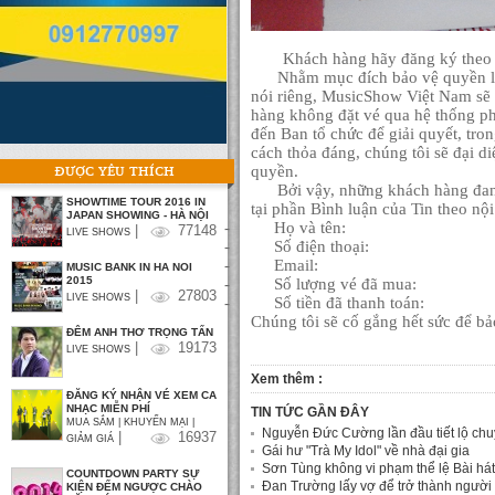
Khách hàng hãy đăng ký theo 
Nhằm mục đích bảo vệ quyền lợi
nói riêng, MusicShow Việt Nam sẽ 
hàng không đặt vé qua hệ thống ph
đến Ban tổ chức để giải quyết, tr
cách thỏa đáng, chúng tôi sẽ đại d
ĐƯỢC YÊU THÍCH
quyền.
Bởi vậy, những khách hàng đang k
SHOWTIME TOUR 2016 IN
tại phần Bình luận của Tin theo nộ
JAPAN SHOWING - HÀ NỘI
-
Họ và tên:
|
77148
LIVE SHOWS
-
Số điện thoại:
-
Email:
MUSIC BANK IN HA NOI
2015
-
Số lượng vé đã mua:
|
27803
LIVE SHOWS
-
Số tiền đã thanh toán:
Chúng tôi sẽ cố gắng hết sức để bả
ĐÊM ANH THƠ TRỌNG TẤN
|
19173
LIVE SHOWS
Xem thêm :
ĐĂNG KÝ NHẬN VÉ XEM CA
NHẠC MIỄN PHÍ
TIN TỨC GẦN ĐÂY
MUA SẮM | KHUYẾN MẠI |
Nguyễn Đức Cường lần đầu tiết lộ ch
|
16937
GIẢM GIÁ
Gái hư "Trà My Idol" về nhà đại gia
Sơn Tùng không vi phạm thể lệ Bài hát
COUNTDOWN PARTY SỰ
Đan Trường lấy vợ để trở thành người
KIỆN ĐẾM NGƯỢC CHÀO