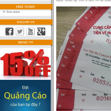
được hoàn lại 100% tiền vé đã than
FREE TICKET
≫ Xem thêm
FOLLOW US
MUSIC TV