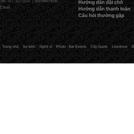
Tel: 317-317-3137 | 555-666-0606
Hướng dẫn đặt chỗ
Email:
Hướng dẫn thanh toán
Câu hỏi thường gặp
Trang chủ
Sự kiện
Nghệ sĩ
Photo - Bar Events
City Guide
Liveshow
B