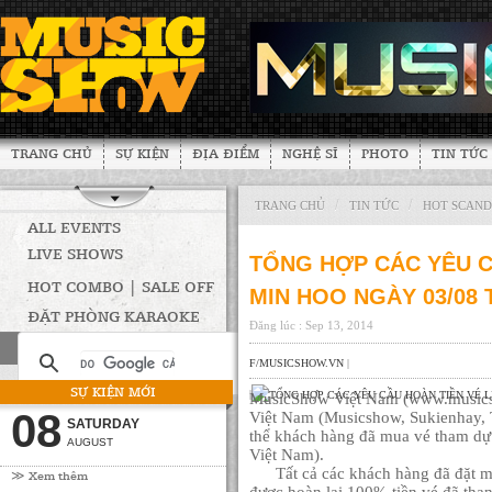
TRANG CHỦ
SỰ KIỆN
ĐỊA ĐIỂM
NGHỆ SĨ
PHOTO
TIN TỨC
/
/
TRANG CHỦ
TIN TỨC
HOT SCAN
ALL EVENTS
LIVE SHOWS
TỔNG HỢP CÁC YÊU C
HOT COMBO | SALE OFF
MIN HOO NGÀY 03/08 
ĐẶT PHÒNG KARAOKE
Đăng lúc : Sep 13, 2014
F/MUSICSHOW.VN
|
SỰ KIỆN MỚI
|
MusicShow Việt Nam (www.musicsho
08
Việt Nam (Musicshow, Sukienhay, T
SATURDAY
thể khách hàng đã mua vé tham dự
AUGUST
Việt Nam).
Tất cả các khách hàng đã đặt mu
≫ Xem thêm