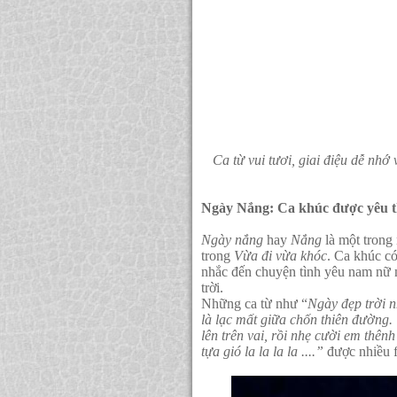
Ca từ vui tươi, giai điệu dễ nhớ
Ngày Nắng: Ca khúc được yêu t
Ngày nắng
hay
Nắng
là một trong
trong
Vừa đi vừa khóc
. Ca khúc có
nhắc đến chuyện tình yêu nam nữ 
trời.
Những ca từ như “
Ngày đẹp trời 
là lạc mất giữa chốn thiên đường.
lên trên vai, rồi nhẹ cười em thên
tựa gió la la la la ....”
được nhiều f