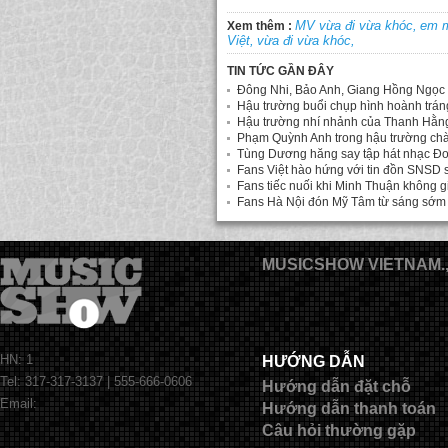
MV vừa đi vừa khóc,
em 
Xem thêm :
Việt,
vừa đi vừa khóc,
TIN TỨC GẦN ĐÂY
Đông Nhi, Bảo Anh, Giang Hồng Ngọc 
Hậu trường buổi chụp hình hoành trán
Hậu trường nhí nhảnh của Thanh Hằn
Phạm Quỳnh Anh trong hậu trường chà
Tùng Dương hăng say tập hát nhạc Đ
Fans Việt hào hứng với tin đồn SNSD 
Fans tiếc nuối khi Minh Thuận không gi
Fans Hà Nội đón Mỹ Tâm từ sáng sớm
MUSICSHOW VIETNAM.
HN: 1
HƯỚNG DẪN
Tel: 317-317-3137 | 555-666-0606
Hướng dẫn đặt chỗ
Email:
Hướng dẫn thanh toán
Câu hỏi thường gặp