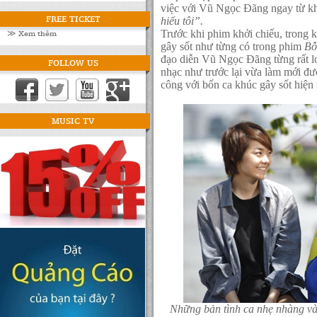
việc với Vũ Ngọc Đãng ngay từ kh
FREE TICKET
hiểu tôi”.
≫ Xem thêm
Trước khi phim khởi chiếu, trong
gây sốt như từng có trong phim
Bỗ
đạo diễn Vũ Ngọc Đãng từng rất lo
FOLLOW US
nhạc như trước lại vừa làm mới đ
công với bốn ca khúc gây sốt hiện
MUSIC TV
Những bản tình ca nhẹ nhàng và