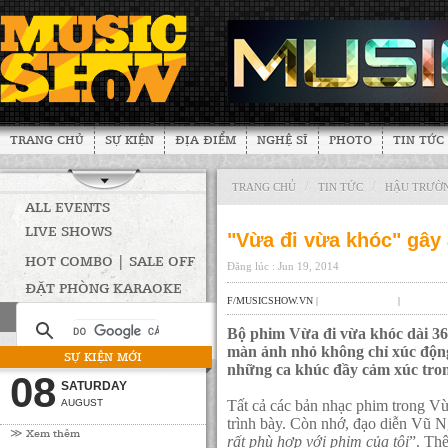
TRANG CHỦ
SỰ KIỆN
ĐỊA ĐIỂM
NGHỆ SĨ
PHOTO
TIN TỨC
/
/
TRANG CHỦ
TIN TỨC
HẬU TRƯỜ
ALL EVENTS
LIVE SHOWS
"Vừa đi vừa khóc" gây
HOT COMBO | SALE OFF
Đăng lúc : Jun 19, 2014
ĐẶT PHÒNG KARAOKE
F/MUSICSHOW.VN
|
|
Bộ phim Vừa đi vừa khóc dài 36
màn ảnh nhỏ không chỉ xúc động
SỰ KIỆN MỚI
những ca khúc đầy cảm xúc tro
08
SATURDAY
AUGUST
Tất cả các bản nhạc phim trong V
trình bày. Còn nhớ, đạo diễn Vũ N
≫ Xem thêm
rất phù hợp với phim của tôi
”. Th