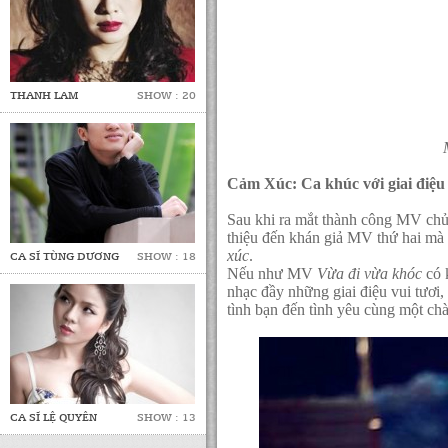
THANH LAM
SHOW : 20
Cảm Xúc: Ca khúc với giai điệu 
Sau khi ra mắt thành công MV chủ
thiệu đến khán giả MV thứ hai mà
xúc
.
CA SĨ TÙNG DƯƠNG
SHOW : 18
Nếu như MV
Vừa đi vừa khóc
có 
nhạc đầy những giai điệu vui tươi,
tình bạn đến tình yêu cùng một chà
CA SĨ LỆ QUYÊN
SHOW : 13