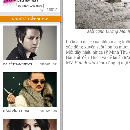
NĂM MỚI 2014
|
SỰ KIỆN VĂN HOÁ
16617
NGHỆ SĨ ĐẮT SHOW
Một cảnh Lương Mạnh 
Phần âm nhạc của phim mang khôn
xúc động xuyên suốt hơn ba mươi 
Mới đây nhất, nữ ca sỹ Minh Thư 
Bài Hát Yêu Thích và để lại ấn tư
MV
Vừa đi vừa khóc
cũng bị một 
CA SĨ TUẤN HƯNG
SHOW : 32
ĐÀM VĨNH HƯNG
SHOW : 26