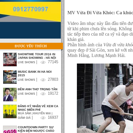
MV Vừa Đi Vừa Khóc: Ca khúc 
Video âm nhạc này lần đầu tiên đư
từ khi phim chưa lên sóng. Không 
tác tiếp theo của nữ ca sỹ và đạo 
khán giả.
Phần hình ảnh của
Vừa đi vừa kh
ĐƯỢC YÊU THÍCH
quay đẹp ở Sài Gòn, xen kẽ với nh
SHOWTIME TOUR 2016 IN
Minh Hằng, Lương Mạnh Hải.
JAPAN SHOWING - HÀ NỘI
|
77145
LIVE SHOWS
MUSIC BANK IN HA NOI
2015
|
27803
LIVE SHOWS
ĐÊM ANH THƠ TRỌNG TẤN
|
19172
LIVE SHOWS
ĐĂNG KÝ NHẬN VÉ XEM CA
NHẠC MIỄN PHÍ
MUA SẮM | KHUYẾN MẠI |
|
16937
GIẢM GIÁ
COUNTDOWN PARTY SỰ
KIỆN ĐẾM NGƯỢC CHÀO