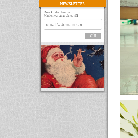
NEWSLETTER
Đăng kí nhận bản tin
Musicshow cùng các ưu đãi
GỬI