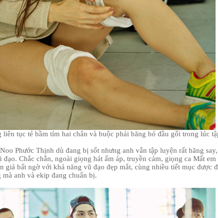
liên tục té bầm tím hai chân và buộc phải băng bó đầu gối trong lúc tậ
 Noo Phước Thịnh dù đang bị sốt nhưng anh vẫn tập luyện rất hăng say,
vũ đạo. Chắc chắn, ngoài giọng hát ấm áp, truyền cảm, giọng ca Mất em
n giả bất ngờ với khả năng vũ đạo đẹp mắt, cùng nhiều tiết mục được 
g mà anh và ekip đang chuẩn bị.