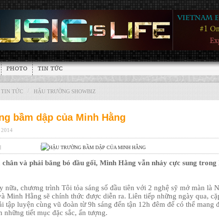
PHOTO
TIN TỨC
/
TIN TỨC
HẬU TRƯỜNG SHOWBIZ
ng bầm dập của Minh Hằng
, 2014
|
|
m chân và phải băng bó đầu gối, Minh Hằng vẫn nhảy cực sung trong 
y nữa, chương trình Tôi tỏa sáng số đầu tiên với 2 nghệ sỹ mở màn là 
à Minh Hằng sẽ chính thức được diễn ra. Liên tiếp những ngày qua, cặ
ải tập luyện cùng vũ đoàn từ 9h sáng đến tận 12h đêm để có thể mang 
 những tiết mục đặc sắc, ấn tượng.