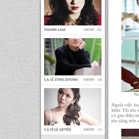
THANH LAM
SHOW : 20
CA SĨ TÙNG DƯƠNG
SHOW : 18
No
Ngoài việc lu
khúc Tôi tỏa 
có giai điệu t
tỏa sáng trên
CA SĨ LỆ QUYÊN
SHOW : 13