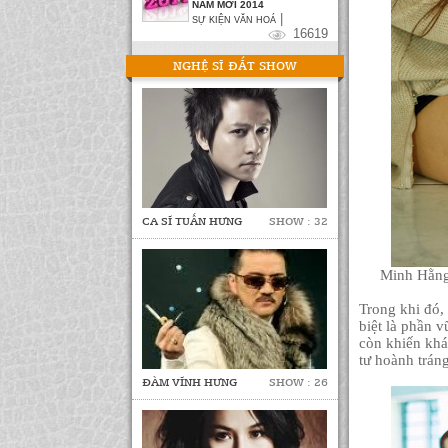
NĂM MỚI 2014
|
SỰ KIỆN VĂN HOÁ
16619
NGHỆ SĨ ĐẮT SHOW
CA SĨ TUẤN HƯNG
SHOW : 32
Minh Hằng 
Trong khi đó,
biệt là phần 
còn khiến khá
tư hoành trán
ĐÀM VĨNH HƯNG
SHOW : 26