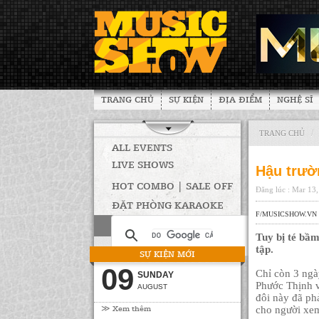
TRANG CHỦ
SỰ KIỆN
ĐỊA ĐIỂM
NGHỆ SĨ
/
TRANG CHỦ
ALL EVENTS
LIVE SHOWS
Hậu trườ
HOT COMBO | SALE OFF
Đăng lúc : Mar 13
ĐẶT PHÒNG KARAOKE
F/MUSICSHOW.VN
Tuy bị té bầ
tập.
SỰ KIỆN MỚI
09
Chỉ còn 3 ngà
SUNDAY
Phước Thịnh v
AUGUST
đôi này đã ph
≫ Xem thêm
cho người xem