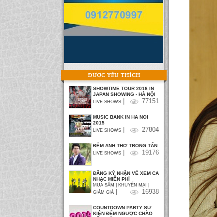
ĐƯỢC YÊU THÍCH
SHOWTIME TOUR 2016 IN
JAPAN SHOWING - HÀ NỘI
|
77151
LIVE SHOWS
MUSIC BANK IN HA NOI
2015
|
27804
LIVE SHOWS
ĐÊM ANH THƠ TRỌNG TẤN
|
19176
LIVE SHOWS
ĐĂNG KÝ NHẬN VÉ XEM CA
NHẠC MIỄN PHÍ
MUA SẮM | KHUYẾN MẠI |
|
16938
GIẢM GIÁ
COUNTDOWN PARTY SỰ
KIỆN ĐẾM NGƯỢC CHÀO