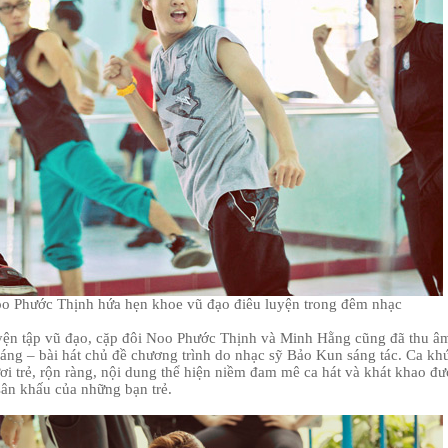
o Phước Thịnh hứa hẹn khoe vũ đạo điêu luyện trong đêm nhạc
yện tập vũ đạo, cặp đôi Noo Phước Thịnh và Minh Hằng cũng đã thu â
sáng – bài hát chủ đề chương trình do nhạc sỹ Bảo Kun sáng tác. Ca kh
ươi trẻ, rộn ràng, nội dung thể hiện niềm đam mê ca hát và khát khao đ
 sân khấu của những bạn trẻ.