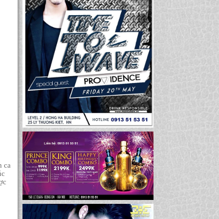
m ca
úc
ược