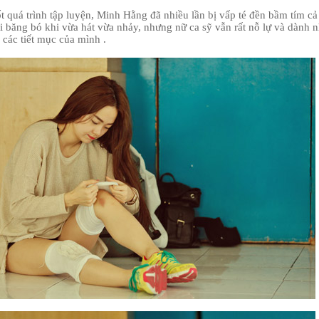
ốt quá trình tập luyện, Minh Hằng đã nhiều lần bị vấp té đền bầm tím cả
i băng bó khi vừa hát vừa nhảy, nhưng nữ ca sỹ vẫn rất nỗ lự và dành 
 các tiết mục của mình .