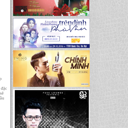
p
 đặc
 sẽ
đầu