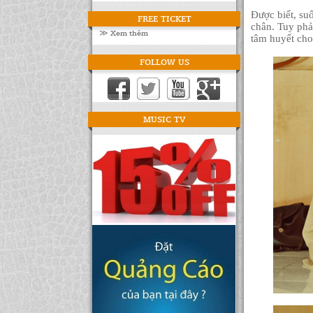
Được biết, su
FREE TICKET
chân. Tuy phả
≫ Xem thêm
tâm huyết cho
FOLLOW US
MUSIC TV