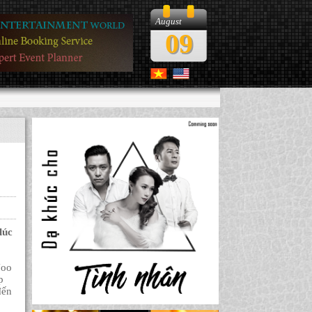
August
09
lúc
Noo
p
đến