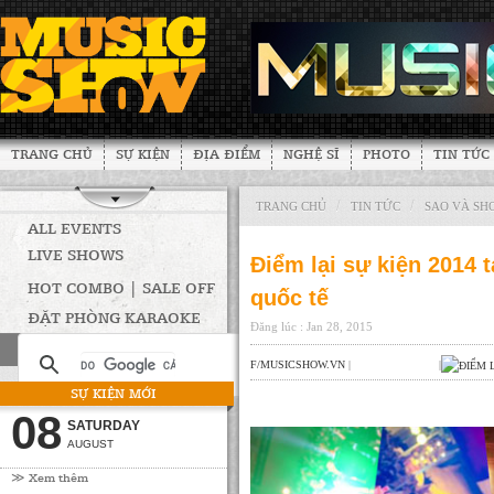
TRANG CHỦ
SỰ KIỆN
ĐỊA ĐIỂM
NGHỆ SĨ
PHOTO
TIN TỨC
/
/
TRANG CHỦ
TIN TỨC
SAO VÀ SH
ALL EVENTS
LIVE SHOWS
Điểm lại sự kiện 2014 
HOT COMBO | SALE OFF
quốc tế
ĐẶT PHÒNG KARAOKE
Đăng lúc : Jan 28, 2015
F/MUSICSHOW.VN
|
|
SỰ KIỆN MỚI
08
SATURDAY
AUGUST
≫ Xem thêm