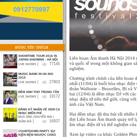
ĐƯỢC YÊU THÍCH
SHOWTIME TOUR 2016 IN
Liên hoan Âm thanh Hà Nội 2014 
JAPAN SHOWING - HÀ NỘI
và quốc tế trong một không gian sá
|
77145
LIVE SHOWS
nghiệm.
MUSIC BANK IN HA NOI
Chương trình chính của liên hoan d
2015
|
27803
LIVE SHOWS
nhất (11/04) là buổi hòa nhạc điện
đoàn Wallonie – Bruxelles, Bỉ và V
ĐÊM ANH THƠ TRỌNG TẤN
hai (12/04) là đêm nhạc DJ với các
|
19172
LIVE SHOWS
nhạc điện tử trên thế giới, cùng vớ
ảnh của Việt Nam.
ĐĂNG KÝ NHẬN VÉ XEM CA
NHẠC MIỄN PHÍ
Hai đêm nhạc đã thu hút rất nhiều
MUA SẮM | KHUYẾN MẠI |
đợi Liên hoan Âm thanh quay trở lạ
|
16937
GIẢM GIÁ
âm nhạc điện tử và thể nghiệm của
COUNTDOWN PARTY SỰ
Xem lại video ca khúc Golden Pho
KIỆN ĐẾM NGƯỢC CHÀO