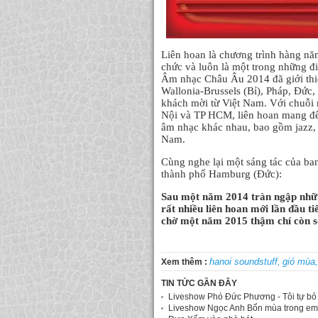
Liên hoan là chương trình hàng nă
chức và luôn là một trong những đ
Âm nhạc Châu Âu 2014 đã giới thiệu 
Wallonia-Brussels (Bỉ), Pháp, Đứ
khách mời từ Việt Nam. Với chuỗi 
Nội và TP HCM, liên hoan mang đến
âm nhạc khác nhau, bao gồm jazz, 
Nam.
Cùng nghe lại một sáng tác của ban
thành phố Hamburg (Đức):
Sau một năm 2014 tràn ngập những
rất nhiều liên hoan mới lần đầu t
chờ một năm 2015 thậm chí còn sô
hanoi soundstuff,
gió mùa,
Xem thêm :
TIN TỨC GẦN ĐÂY
Liveshow Phó Đức Phương - Tôi tự bỏ "
Liveshow Ngọc Anh Bốn mùa trong em