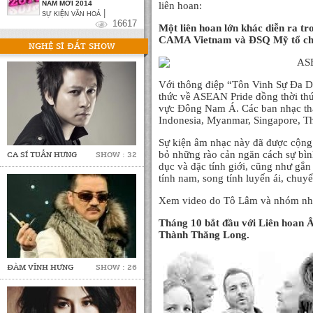
NĂM MỚI 2014
liên hoan:
|
SỰ KIỆN VĂN HOÁ
16617
Một liên hoan lớn khác diễn ra t
CAMA Vietnam và ĐSQ Mỹ tổ ch
NGHỆ SĨ ĐẮT SHOW
Với thông điệp “Tôn Vinh Sự Đa D
thức về ASEAN Pride đồng thời thú
vực Đông Nam Á. Các ban nhạc th
Indonesia, Myanmar, Singapore, T
Sự kiện âm nhạc này đã được cộng 
bỏ những rào cản ngăn cách sự bìn
CA SĨ TUẤN HƯNG
SHOW : 32
dục và đặc tính giới, cũng như gắ
tính nam, song tính luyến ái, chuy
Xem video do Tô Lâm và nhóm nhảy
Tháng 10 bắt đầu với Liên hoan 
Thành Thăng Long.
ĐÀM VĨNH HƯNG
SHOW : 26