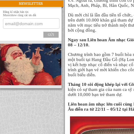
v.v. Ngoài ra, chương trình còn có
NEWSLETTER
Mạch, Anh, Pháp, Bỉ, Hàn Quốc, N
Đăng kí nhận bản tin
Dù mới chỉ là lần đầu tiên tổ chức,
Musicshow cùng các ưu đãi
trên dưới 10.000 khán giả tham dự
năm với mục tiêu trở thành một th
bởi cộng đồng.
GỬI
Ngay sau Liên hoan Âm nhạc Gió
08 – 12/10.
Chương trình bao gồm 7 buổi hòa n
một buổi tại Hang Đầu Gỗ (Hạ Long
vị kết hợp nhạc cổ điển và nhạc cổ 
trình giới hạn vé mời khiến cho cô
buổi biểu diễn.
Tháng 10 sôi động khép lại với Gl
kiện có sự tham gia của nam ca sỹ
dưới 10,000 bạn trẻ tham dự.
Liên hoan âm nhạc lớn cuối cùng
Âu diễn ra từ 22/11 – 05/12 tại 