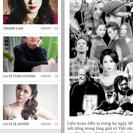
THANH LAM
SHOW : 20
CA SĨ TÙNG DƯƠNG
SHOW : 18
Liên hoan diễn ra trong ba ngày liê
CA SĨ LỆ QUYÊN
SHOW : 13
nổi tiếng trong làng giải trí Việ