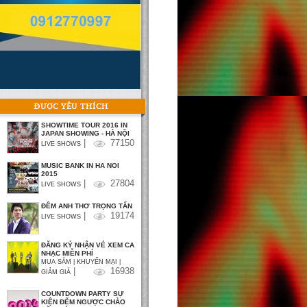
ĐƯỢC YÊU THÍCH
SHOWTIME TOUR 2016 IN
JAPAN SHOWING - HÀ NỘI
|
77150
LIVE SHOWS
MUSIC BANK IN HA NOI
2015
|
27804
LIVE SHOWS
ĐÊM ANH THƠ TRỌNG TẤN
|
19174
LIVE SHOWS
ĐĂNG KÝ NHẬN VÉ XEM CA
NHẠC MIỄN PHÍ
MUA SẮM | KHUYẾN MẠI |
|
16938
GIẢM GIÁ
COUNTDOWN PARTY SỰ
KIỆN ĐẾM NGƯỢC CHÀO