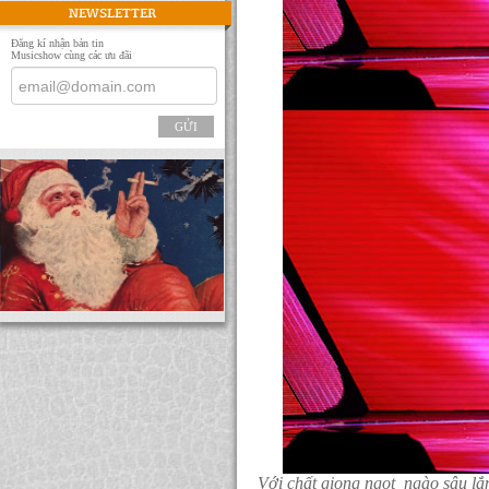
NEWSLETTER
Đăng kí nhận bản tin
Musicshow cùng các ưu đãi
GỬI
Với chất giọng ngọt ngào sâu lắ