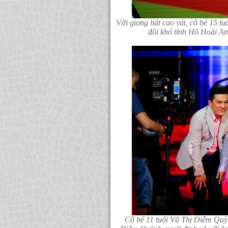
Với giọng hát cao vút, cô bé 15 
đôi khó tính Hồ Hoài A
Cô bé 11 tuổi Vũ Thị Diễm Quỳ