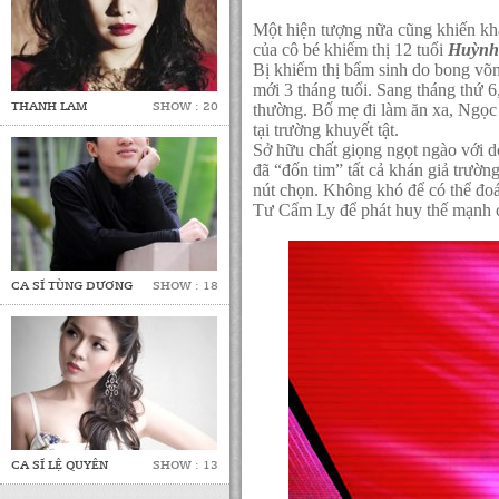
Một hiện tượng nữa cũng khiến kha
của cô bé khiếm thị 12 tuổi
Huỳnh
Bị khiếm thị bẩm sinh do bong võ
mới 3 tháng tuổi. Sang tháng thứ 6
THANH LAM
SHOW : 20
thường. Bố mẹ đi làm ăn xa, Ngọc
tại trường khuyết tật.
Sở hữu chất giọng ngọt ngào với d
đã “đốn tim” tất cả khán giả trườn
nút chọn. Không khó để có thể đoá
Tư Cẩm Ly để phát huy thế mạnh 
CA SĨ TÙNG DƯƠNG
SHOW : 18
CA SĨ LỆ QUYÊN
SHOW : 13