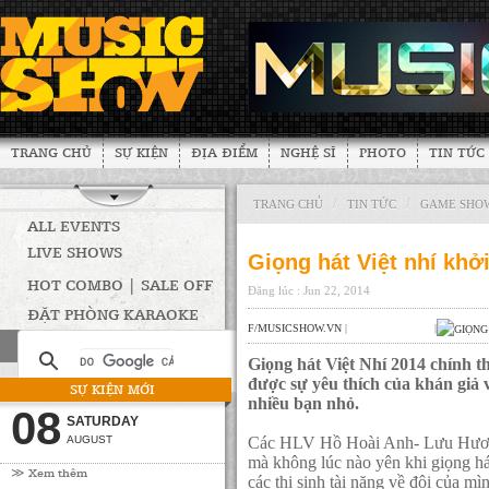
TRANG CHỦ
SỰ KIỆN
ĐỊA ĐIỂM
NGHỆ SĨ
PHOTO
TIN TỨC
/
/
TRANG CHỦ
TIN TỨC
GAME SHO
ALL EVENTS
LIVE SHOWS
Giọng hát Việt nhí khở
HOT COMBO | SALE OFF
Đăng lúc : Jun 22, 2014
ĐẶT PHÒNG KARAOKE
F/MUSICSHOW.VN
|
|
Giọng hát Việt Nhí 2014 chính t
được sự yêu thích của khán giả 
SỰ KIỆN MỚI
nhiều bạn nhỏ.
08
SATURDAY
AUGUST
Các HLV Hồ Hoài Anh- Lưu Hương
mà không lúc nào yên khi giọng há
≫ Xem thêm
các thi sinh tài năng về đội của m