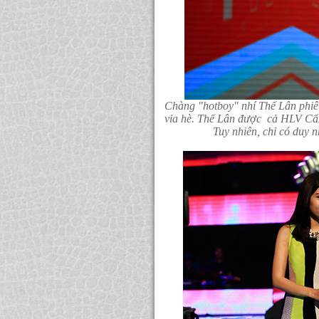
Chàng "hotboy" nhí Thế Lân phiê
vỉa hè. Thế Lân được cả HLV Cẩm
Tuy nhiên, chỉ có duy