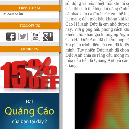
sôi động và náo nhiệt mỗi khi thí s
FREE TICKET
Các thí sinh thể hiện tài năng ở n
≫ Xem thêm
cả nhạc dân ca được các em thể hi
lại mang đến một bầu không khí kh
Cao Hà Anh Đức là em nhỏ được xe
FOLLOW US
nay. Với giọng hát, phong cách khá
khiến cho khán giả không ngừng n
Cao Hà Đức Anh đã chiếm lòng củ
Và phần trình diễn của em đã khiến
MUSIC TV
mình. Tuy nhiên Đức Anh đã chọ
Đức Anh chia sẻ rằng cậu mong mu
mùa đầu tiên là Quang Anh và cậ
Giang.