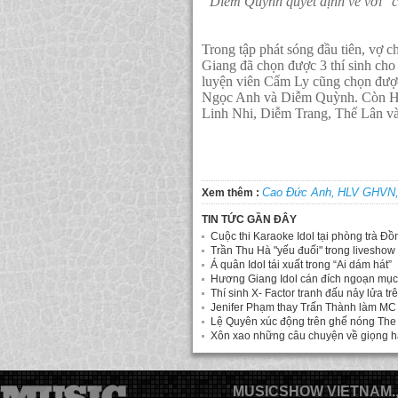
Diễm Quỳnh quyết định về với "
Trong tập phát sóng đầu tiên, vợ
Giang đã chọn được 3 thí sinh ch
luyện viên Cẩm Ly cũng chọn được 
Ngọc Anh và Diễm Quỳnh. Còn Huấ
Linh Nhi, Diễm Trang, Thế Lân v
Cao Đức Anh,
HLV GHVN
Xem thêm :
TIN TỨC GẦN ĐÂY
Cuộc thi Karaoke Idol tại phòng trà Đ
Trần Thu Hà "yếu đuối" trong liveshow
Á quân Idol tái xuất trong “Ai dám hát”
Hương Giang Idol cán đích ngoạn mục
Thí sinh X- Factor tranh đấu nảy lửa t
Jenifer Phạm thay Trấn Thành làm MC 
Lệ Quyên xúc động trên ghế nóng The 
Xôn xao những câu chuyện về giọng há
MUSICSHOW VIETNAM.