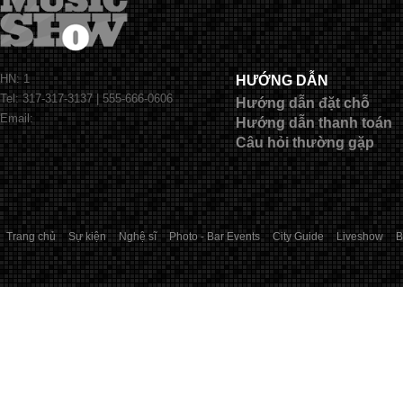
HN: 1
HƯỚNG DẪN
Tel: 317-317-3137 | 555-666-0606
Hướng dẫn đặt chỗ
Email:
Hướng dẫn thanh toán
Câu hỏi thường gặp
Trang chủ
Sự kiện
Nghệ sĩ
Photo - Bar Events
City Guide
Liveshow
B