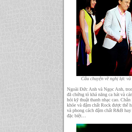
Câu chuyện về nghị lực và
Ngoài Đức Anh và Ngọc Anh, trong 
đã chứng tỏ khả năng ca hát và cả
hỏi kỹ thuật thanh nhạc cao. Chắn
khỏe và đậm chất Rock được thể h
và phong cách đậm chất R&B hay c
đặc biệt…