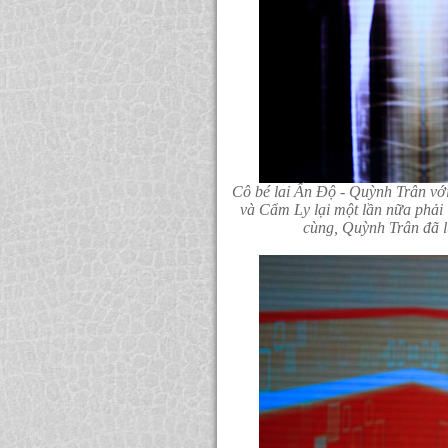
Cô bé lai Ấn Độ - Quỳnh Trân vớ
và Cẩm Ly lại một lần nữa phải 
cùng, Quỳnh Trân đã 