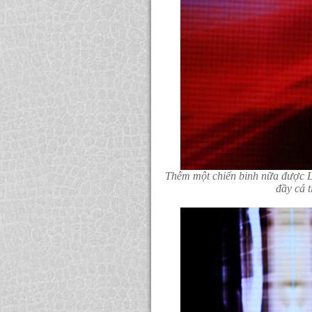
Thêm một chiến binh nữa được 
đầy cá 